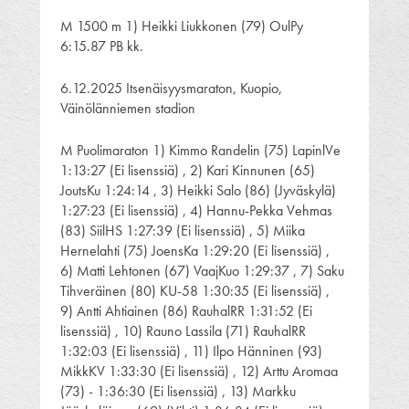
M 1500 m 1) Heikki Liukkonen (79) OulPy
6:15.87 PB kk.
6.12.2025 Itsenäisyysmaraton, Kuopio,
Väinölänniemen stadion
M Puolimaraton 1) Kimmo Randelin (75) LapinlVe
1:13:27 (Ei lisenssiä) , 2) Kari Kinnunen (65)
JoutsKu 1:24:14 , 3) Heikki Salo (86) (Jyväskylä)
1:27:23 (Ei lisenssiä) , 4) Hannu-Pekka Vehmas
(83) SiilHS 1:27:39 (Ei lisenssiä) , 5) Miika
Hernelahti (75) JoensKa 1:29:20 (Ei lisenssiä) ,
6) Matti Lehtonen (67) VaajKuo 1:29:37 , 7) Saku
Tihveräinen (80) KU-58 1:30:35 (Ei lisenssiä) ,
9) Antti Ahtiainen (86) RauhalRR 1:31:52 (Ei
lisenssiä) , 10) Rauno Lassila (71) RauhalRR
1:32:03 (Ei lisenssiä) , 11) Ilpo Hänninen (93)
MikkKV 1:33:30 (Ei lisenssiä) , 12) Arttu Aromaa
(73) - 1:36:30 (Ei lisenssiä) , 13) Markku