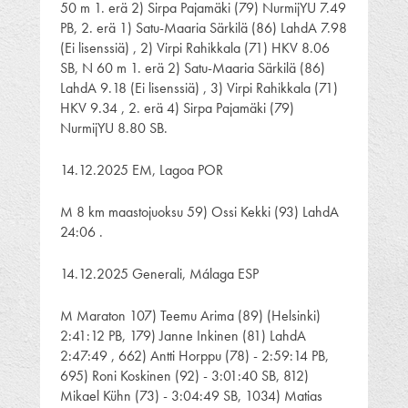
50 m 1. erä 2) Sirpa Pajamäki (79) NurmijYU 7.49
PB, 2. erä 1) Satu-Maaria Särkilä (86) LahdA 7.98
(Ei lisenssiä) , 2) Virpi Rahikkala (71) HKV 8.06
SB, N 60 m 1. erä 2) Satu-Maaria Särkilä (86)
LahdA 9.18 (Ei lisenssiä) , 3) Virpi Rahikkala (71)
HKV 9.34 , 2. erä 4) Sirpa Pajamäki (79)
NurmijYU 8.80 SB.
14.12.2025 EM, Lagoa POR
M 8 km maastojuoksu 59) Ossi Kekki (93) LahdA
24:06 .
14.12.2025 Generali, Málaga ESP
M Maraton 107) Teemu Arima (89) (Helsinki)
2:41:12 PB, 179) Janne Inkinen (81) LahdA
2:47:49 , 662) Antti Horppu (78) - 2:59:14 PB,
695) Roni Koskinen (92) - 3:01:40 SB, 812)
Mikael Kühn (73) - 3:04:49 SB, 1034) Matias