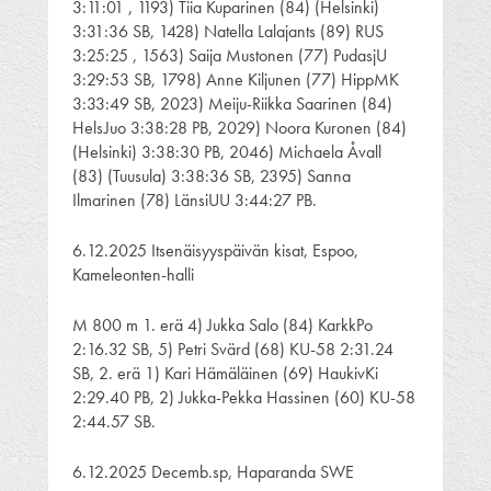
3:11:01 , 1193) Tiia Kuparinen (84) (Helsinki)
3:31:36 SB, 1428) Natella Lalajants (89) RUS
3:25:25 , 1563) Saija Mustonen (77) PudasjU
3:29:53 SB, 1798) Anne Kiljunen (77) HippMK
3:33:49 SB, 2023) Meiju-Riikka Saarinen (84)
HelsJuo 3:38:28 PB, 2029) Noora Kuronen (84)
(Helsinki) 3:38:30 PB, 2046) Michaela Åvall
(83) (Tuusula) 3:38:36 SB, 2395) Sanna
Ilmarinen (78) LänsiUU 3:44:27 PB.
6.12.2025 Itsenäisyyspäivän kisat, Espoo,
Kameleonten-halli
M 800 m 1. erä 4) Jukka Salo (84) KarkkPo
2:16.32 SB, 5) Petri Svärd (68) KU-58 2:31.24
SB, 2. erä 1) Kari Hämäläinen (69) HaukivKi
2:29.40 PB, 2) Jukka-Pekka Hassinen (60) KU-58
2:44.57 SB.
6.12.2025 Decemb.sp, Haparanda SWE