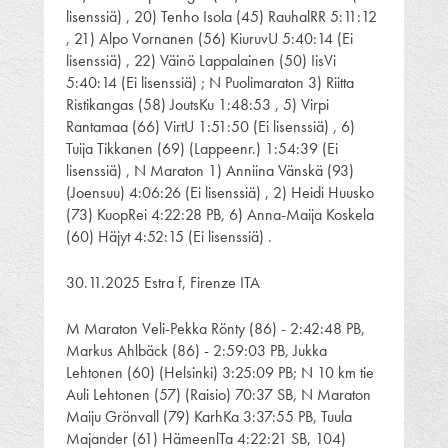
lisenssiä) , 20) Tenho Isola (45) RauhalRR 5:11:12
, 21) Alpo Vornanen (56) KiuruvU 5:40:14 (Ei
lisenssiä) , 22) Väinö Lappalainen (50) IisVi
5:40:14 (Ei lisenssiä) ; N Puolimaraton 3) Riitta
Ristikangas (58) JoutsKu 1:48:53 , 5) Virpi
Rantamaa (66) VirtU 1:51:50 (Ei lisenssiä) , 6)
Tuija Tikkanen (69) (Lappeenr.) 1:54:39 (Ei
lisenssiä) , N Maraton 1) Anniina Vänskä (93)
(Joensuu) 4:06:26 (Ei lisenssiä) , 2) Heidi Huusko
(73) KuopRei 4:22:28 PB, 6) Anna-Maija Koskela
(60) Häjyt 4:52:15 (Ei lisenssiä) .
30.11.2025 Estra f, Firenze ITA
M Maraton Veli-Pekka Rönty (86) - 2:42:48 PB,
Markus Ahlbäck (86) - 2:59:03 PB, Jukka
Lehtonen (60) (Helsinki) 3:25:09 PB; N 10 km tie
Auli Lehtonen (57) (Raisio) 70:37 SB, N Maraton
Maiju Grönvall (79) KarhKa 3:37:55 PB, Tuula
Majander (61) HämeenlTa 4:22:21 SB, 104)