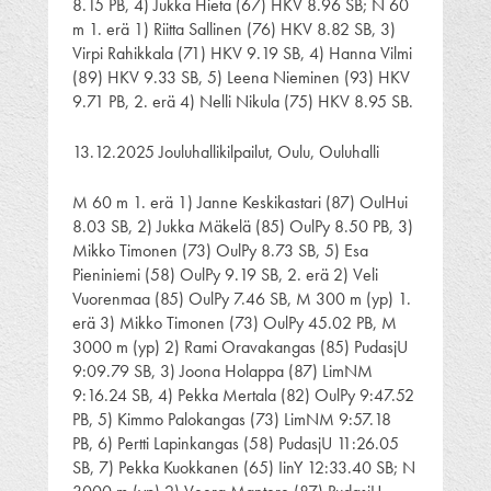
8.15 PB, 4) Jukka Hieta (67) HKV 8.96 SB; N 60
m 1. erä 1) Riitta Sallinen (76) HKV 8.82 SB, 3)
Virpi Rahikkala (71) HKV 9.19 SB, 4) Hanna Vilmi
(89) HKV 9.33 SB, 5) Leena Nieminen (93) HKV
9.71 PB, 2. erä 4) Nelli Nikula (75) HKV 8.95 SB.
13.12.2025 Jouluhallikilpailut, Oulu, Ouluhalli
M 60 m 1. erä 1) Janne Keskikastari (87) OulHui
8.03 SB, 2) Jukka Mäkelä (85) OulPy 8.50 PB, 3)
Mikko Timonen (73) OulPy 8.73 SB, 5) Esa
Pieniniemi (58) OulPy 9.19 SB, 2. erä 2) Veli
Vuorenmaa (85) OulPy 7.46 SB, M 300 m (yp) 1.
erä 3) Mikko Timonen (73) OulPy 45.02 PB, M
3000 m (yp) 2) Rami Oravakangas (85) PudasjU
9:09.79 SB, 3) Joona Holappa (87) LimNM
9:16.24 SB, 4) Pekka Mertala (82) OulPy 9:47.52
PB, 5) Kimmo Palokangas (73) LimNM 9:57.18
PB, 6) Pertti Lapinkangas (58) PudasjU 11:26.05
SB, 7) Pekka Kuokkanen (65) IinY 12:33.40 SB; N