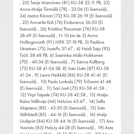
, 20) Tanja Manninen (81) KU-58 22:11 PB, 23)
Anna-Maija Törmälä (78) - 23:06 (Ei lisenssiä) ,
24) Jaana Kinnari (72) KU-58 26:19 (Ei lisenssiä)
, 25) Annarita Koli (76) Endurance 26:50 (Ei
lisenssiä) , 26) Kristiina Thessman (76) KU-58
28:49 (Ei lisenssiä) , N 10 km tie 2) Anna
Hollingsworth (91) HIFK 37:18 PB, 3) Pauliina
Utriainen (75) JoutsPo 37:47 , 4) Heidi Sajo (93)
TuUL 38:48 PB, 6) Saarinka Mäki-Hokkonen
(70) - 40:34 (Ei lisenssiä) , 7) Sanna Kullberg
(75) KU-58 41:04 SB, 8) Satu Uuttu (87) KU-58
41:24 , 9) Laura Heikkilä (86) KU-58 41:41 (Ei
lisenssiä) , 10) Paula Luokola (79) TriSuomi 41:48
(Ei lisenssiä) , 11) Sari Juuti (73) KU-58 41:58 ,
12) Virpi Taipale (74) KU-58 42:58 , 13) Maija-
Kaisa Vallinoja (66) HelsJuo 43:47 , 14) Salla
Alopaeus (85) - 43:50 (Ei lisenssiä) , 15) Satu
Ståhlstedt (85) - 44:16 (Ei lisenssiä) , 16) Maiju
Lindqvist (84) KU-58 44:16 (Ei lisenssiä) , 17) Anu
Vuoristo (83) HelsJy 44:28 (Ei lisenssiä) , 19) Asta