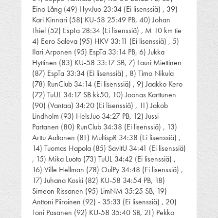
Eino Lång (49) HyvJuo 23:34 (Ei lisenssiä) , 39)
Kari Kinnari (58) KU-58 25:49 PB, 40) Johan
Thiel (52) EspTa 28:34 (Ei lisenssiä) , M 10 km tie
4) Eero Saleva (95) HKV 33:11 (Ei lisenssiä) , 5)
Ilari Arponen (95) EspTa 33:14 PB, 6) Jukka
Hyttinen (83) KU-58 33:17 SB, 7) Lauri Miettinen
(87) EspTa 33:34 (Ei lisenssiä) , 8) Timo Nikula
(78) RunClub 34:14 (Ei lisenssiä) , 9) Jaakko Kero
(72) TuUL 34:17 SB kk50, 10) Joonas Karttunen
(90) (Vantaa) 34:20 (Ei lisenssiä) , 11) Jakob
Lindholm (93) HelsJuo 34:27 PB, 12) Jussi
Partanen (80) RunClub 34:38 (Ei lisenssiä) , 13)
Arttu Aaltonen (81) MultispR 34:38 (Ei lisenssiä) ,
14) Tuomas Hapola (85) SavitU 34:41 (Ei lisenssiä)
, 15) Mika Luoto (73) TuUL 34:42 (Ei lisenssiä) ,
16) Ville Hellman (78) OulPy 34:48 (Ei lisenssiä) ,
17) Juhana Koski (82) KU-58 34:54 PB, 18)
Simeon Rissanen (95) LimNM 35:25 SB, 19)
Anttoni Piiroinen (92) - 35:33 (Ei lisenssiä) , 20)
Toni Pasanen (92) KU-58 35:40 SB, 21) Pekko