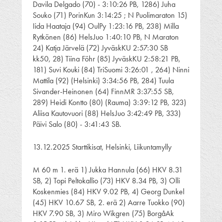
Davila Delgado (70) - 3:10:26 PB, 1286) Juha
Souko (71) PorinKun 3:14:25 ; N Puolimaraton 15)
Iida Haataja (94) OulPy 1:23:16 PB, 238) Milla
Rytkönen (86) HelsJuo 1:40:10 PB, N Maraton
24) Katja Järvelä (72) JyväskKU 2:57:30 SB
kk50, 28) Tiina Föhr (85) JyväskKU 2:58:21 PB,
181) Suvi Kouki (84) TriSuomi 3:26:01 , 264) Ninni
Mattila (92) (Helsinki) 3:34:56 PB, 284) Tuula
Sivander-Heinonen (64) FinnMR 3:37:55 SB,
289) Heidi Kontto (80) (Rauma) 3:39:12 PB, 323)
Aliisa Kautovuori (88) HelsJuo 3:42:49 PB, 333)
Päivi Salo (80) - 3:41:43 SB.
13.12.2025 Starttikisat, Helsinki, Liikuntamylly
M 60 m 1. erä 1) Jukka Hannula (66) HKV 8.31
SB, 2) Topi Peltokallio (73) HKV 8.34 PB, 3) Olli
Koskenmies (84) HKV 9.02 PB, 4) Georg Dunkel
(45) HKV 10.67 SB, 2. erä 2) Aarre Tuokko (90)
HKV 7.90 SB, 3) Miro Wikgren (75) BorgåAk