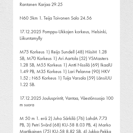
Rantanen Karjaa 29.25
N60 5km 1. Teija Toivonen Salo 24.56
17.12.2025 Pomppu-Ukkojen korkeus, Helsinki,
Liikuntamylly
M75 Korkeus 1) Reijo Sundell (48) HiisiM 1.28
SB, M70 Korkeus 1) Ari Aartola (52) VSMasters
1.28 SB, M55 Korkeus 1) Antti Nissilä (69) IkaalU
1.49 PB, M35 Korkeus 1) Lari Pelanne (90) HKV
1.52 ; N65 Korkeus 1) Tuija Varsala (59) LänsiUU
1.22 SB.
17.12.2025 Joulusprintit, Vantaa, Väestönsuoja 100
m suora
M 50 m 1. erä 2) Juho Särkilä (76) LahdA 7.73
PB, 3) Petri Svärd (68) KU-58 8.03 PB, 4) Marko
Martikainen (75) KU-58 8.82 SB, 4) Jukka-Pekka