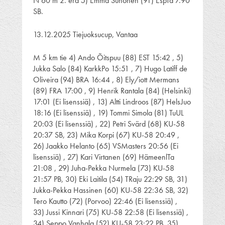
N 60 m 2. erä 5) Emma Suhonen (91) EspTa 7.90
SB.
13.12.2025 Tiejuoksucup, Vantaa
M 5 km tie 4) Ando Õitspuu (88) EST 15:42 , 5)
Jukka Salo (84) KarkkPo 15:51 , 7) Hugo Latiff de
Oliveira (94) BRA 16:44 , 8) Ely/iott Mermans
(89) FRA 17:00 , 9) Henrik Rantala (84) (Helsinki)
17:01 (Ei lisenssiä) , 13) Altti Lindroos (87) HelsJuo
18:16 (Ei lisenssiä) , 19) Tommi Simola (81) TuUL
20:03 (Ei lisenssiä) , 22) Petri Svärd (68) KU-58
20:37 SB, 23) Mika Korpi (67) KU-58 20:49 ,
26) Jaakko Helanto (65) VSMasters 20:56 (Ei
lisenssiä) , 27) Kari Virtanen (69) HämeenlTa
21:08 , 29) Juha-Pekka Nurmela (73) KU-58
21:57 PB, 30) Eki Laitila (54) TRaju 22:29 SB, 31)
Jukka-Pekka Hassinen (60) KU-58 22:36 SB, 32)
Tero Kautto (72) (Porvoo) 22:46 (Ei lisenssiä) ,
33) Jussi Kinnari (75) KU-58 22:58 (Ei lisenssiä) ,
34) Seppo Vanhala (52) KU-58 23:22 PB, 35)