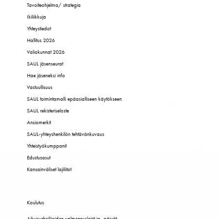
Tavoiteohjelma/ strategia
Ikiliikkuja
Yhteystiedot
Hallitus 2026
Valiokunnat 2026
SAUL jäsenseurat
Hae jäseneksi info
Vastuullisuus
SAUL toimintamalli epäasialliseen käytökseen
SAUL rekisteriseloste
Ansiomerkit
SAUL-yhteyshenkilön tehtävänkuvaus
Yhteistyökumppanit
Edustusasut
Kansainväliset lajiliitot
Koulutus
Aikuisurheilijoiden valmennusleirit ja -päivät