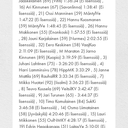
Jääskeläinen (69) (Vihti) 1:36:34 (Ei lisenssiä) ,
16) Ari Kinnunen (67) (Savonlinna) 1:38:41 (Ei
lisenssiä) , 21) Ossi Manninen (59) MäntylVe
1:47:22 (Ei lisenssiä) , 22) Hannu Kuosmanen
(59) MäntylVe 1:48:45 (Ei lisenssiä) , 26) Hannu
Makkonen (55) (Enonkoski) 1:57:55 (Ei lisenssiä)
, 28) Jouni Karjalainen (59) (Nurmes) 2:02:55 (Ei
lisenssiä) , 32) Eero Keskinen (58) VaajKuo
2:11:09 (Ei lisenssiä) , M Maraton 2) Jarno
Kinnunen (89) (Kuopio) 3:19:59 (Ei lisenssiä) , 3)
Juhani Lahtinen (75) - 3:26:20 (Ei lisenssiä) , 4)
Harri Lamminsivu (78) HippMK 3:33:29 , 5) Janne
Mattila (69) RauhalRR 3:33:34 (Ei lisenssiä) , 7)
Mikko Huotari (92) (Iisalmi) 3:36:23 (Ei lisenssiä)
, 8) Teuvo Kuusela (69) VeitsilKV 3:42:47 (Ei
lisenssiä) , 9) Jari Turunen (65) - 3:44:37 (Ei
lisenssiä) , 10) Timo Komulainen (84) SukKi
3:46:58 (Ei lisenssiä) , 14) Osmo Liimatainen
(58) (Jyväskylä) 4:20:46 (Ei lisenssiä) , 15) Lauri
Mikkonen (55) OulNMKY 4:28:17 (Ei lisenssiä) ,
19) Edvin Hepokangas (51) LaitasVe 5:10:01 (Ei