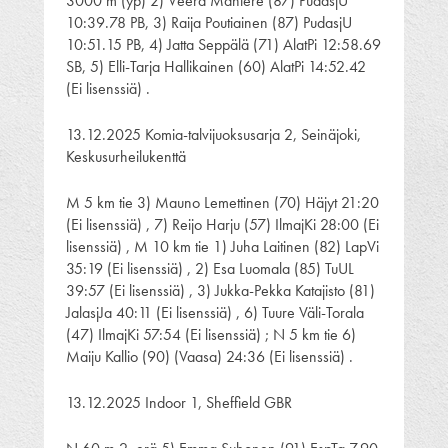
3000 m (yp) 2) Veera Mantere (87) PudasjU
10:39.78 PB, 3) Raija Poutiainen (87) PudasjU
10:51.15 PB, 4) Jatta Seppälä (71) AlatPi 12:58.69
SB, 5) Elli-Tarja Hallikainen (60) AlatPi 14:52.42
(Ei lisenssiä) .
13.12.2025 Komia-talvijuoksusarja 2, Seinäjoki,
Keskusurheilukenttä
M 5 km tie 3) Mauno Lemettinen (70) Häjyt 21:20
(Ei lisenssiä) , 7) Reijo Harju (57) IlmajKi 28:00 (Ei
lisenssiä) , M 10 km tie 1) Juha Laitinen (82) LapVi
35:19 (Ei lisenssiä) , 2) Esa Luomala (85) TuUL
39:57 (Ei lisenssiä) , 3) Jukka-Pekka Katajisto (81)
JalasjJa 40:11 (Ei lisenssiä) , 6) Tuure Väli-Torala
(47) IlmajKi 57:54 (Ei lisenssiä) ; N 5 km tie 6)
Maiju Kallio (90) (Vaasa) 24:36 (Ei lisenssiä) .
13.12.2025 Indoor 1, Sheffield GBR