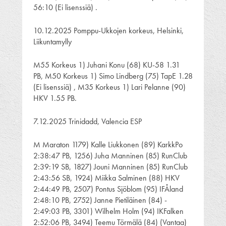
56:10 (Ei lisenssiä) .
10.12.2025 Pomppu-Ukkojen korkeus, Helsinki,
Liikuntamylly
M55 Korkeus 1) Juhani Konu (68) KU-58 1.31
PB, M50 Korkeus 1) Simo Lindberg (75) TapE 1.28
(Ei lisenssiä) , M35 Korkeus 1) Lari Pelanne (90)
HKV 1.55 PB.
7.12.2025 Trinidadd, Valencia ESP
M Maraton 1179) Kalle Liukkonen (89) KarkkPo
2:38:47 PB, 1256) Juha Manninen (85) RunClub
2:39:19 SB, 1827) Jouni Manninen (85) RunClub
2:43:56 SB, 1924) Miikka Salminen (88) HKV
2:44:49 PB, 2507) Pontus Sjöblom (95) IFÅland
2:48:10 PB, 2752) Janne Pietiläinen (84) -
2:49:03 PB, 3301) Wilhelm Holm (94) IKFalken
2:52:06 PB, 3494) Teemu Törmälä (84) (Vantaa)