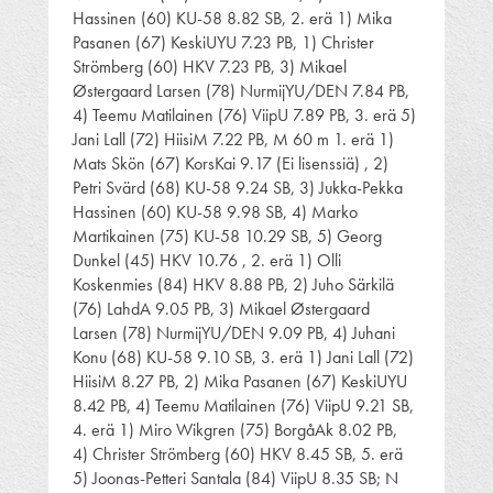
Hassinen (60) KU-58 8.82 SB, 2. erä 1) Mika
Pasanen (67) KeskiUYU 7.23 PB, 1) Christer
Strömberg (60) HKV 7.23 PB, 3) Mikael
Østergaard Larsen (78) NurmijYU/DEN 7.84 PB,
4) Teemu Matilainen (76) ViipU 7.89 PB, 3. erä 5)
Jani Lall (72) HiisiM 7.22 PB, M 60 m 1. erä 1)
Mats Skön (67) KorsKai 9.17 (Ei lisenssiä) , 2)
Petri Svärd (68) KU-58 9.24 SB, 3) Jukka-Pekka
Hassinen (60) KU-58 9.98 SB, 4) Marko
Martikainen (75) KU-58 10.29 SB, 5) Georg
Dunkel (45) HKV 10.76 , 2. erä 1) Olli
Koskenmies (84) HKV 8.88 PB, 2) Juho Särkilä
(76) LahdA 9.05 PB, 3) Mikael Østergaard
Larsen (78) NurmijYU/DEN 9.09 PB, 4) Juhani
Konu (68) KU-58 9.10 SB, 3. erä 1) Jani Lall (72)
HiisiM 8.27 PB, 2) Mika Pasanen (67) KeskiUYU
8.42 PB, 4) Teemu Matilainen (76) ViipU 9.21 SB,
4. erä 1) Miro Wikgren (75) BorgåAk 8.02 PB,
4) Christer Strömberg (60) HKV 8.45 SB, 5. erä
5) Joonas-Petteri Santala (84) ViipU 8.35 SB; N