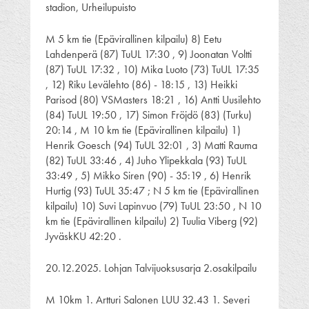
stadion, Urheilupuisto
M 5 km tie (Epävirallinen kilpailu) 8) Eetu
Lahdenperä (87) TuUL 17:30 , 9) Joonatan Voltti
(87) TuUL 17:32 , 10) Mika Luoto (73) TuUL 17:35
, 12) Riku Levälehto (86) - 18:15 , 13) Heikki
Parisod (80) VSMasters 18:21 , 16) Antti Uusilehto
(84) TuUL 19:50 , 17) Simon Fröjdö (83) (Turku)
20:14 , M 10 km tie (Epävirallinen kilpailu) 1)
Henrik Goesch (94) TuUL 32:01 , 3) Matti Rauma
(82) TuUL 33:46 , 4) Juho Ylipekkala (93) TuUL
33:49 , 5) Mikko Siren (90) - 35:19 , 6) Henrik
Hurtig (93) TuUL 35:47 ; N 5 km tie (Epävirallinen
kilpailu) 10) Suvi Lapinvuo (79) TuUL 23:50 , N 10
km tie (Epävirallinen kilpailu) 2) Tuulia Viberg (92)
JyväskKU 42:20 .
20.12.2025. Lohjan Talvijuoksusarja 2.osakilpailu
M 10km 1. Artturi Salonen LUU 32.43 1. Severi