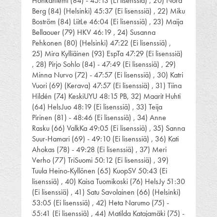
Honkaniemi (84) - 45:13 (Ei lisenssiä) , 20) Nora
Berg (84) (Helsinki) 45:37 (Ei lisenssiä) , 22) Miku
Boström (84) LiitLe 46:04 (Ei lisenssiä) , 23) Maija
Bellaouer (79) HKV 46:19 , 24) Susanna
Pehkonen (80) (Helsinki) 47:22 (Ei lisenssiä) ,
25) Mira Kylliäinen (93) EspTa 47:29 (Ei lisenssiä)
, 28) Pirjo Sohlo (84) - 47:49 (Ei lisenssiä) , 29)
Minna Nurvo (72) - 47:57 (Ei lisenssiä) , 30) Katri
Vuori (69) (Kerava) 47:57 (Ei lisenssiä) , 31) Tiina
Hildén (74) KeskiUYU 48:15 PB, 32) Maarit Huhti
(64) HelsJuo 48:19 (Ei lisenssiä) , 33) Teija
Pirinen (81) - 48:46 (Ei lisenssiä) , 34) Anne
Rasku (66) ValkKa 49:05 (Ei lisenssiä) , 35) Sanna
Suur-Hamari (69) - 49:10 (Ei lisenssiä) , 36) Kati
Ahokas (78) - 49:28 (Ei lisenssiä) , 37) Meri
Verho (77) TriSuomi 50:12 (Ei lisenssiä) , 39)
Tuula Heino-Kyllönen (65) KuopSV 50:43 (Ei
lisenssiä) , 40) Kaisa Tuomikoski (76) HelsJy 51:30
(Ei lisenssiä) , 41) Satu Savolainen (66) (Helsinki)
53:05 (Ei lisenssiä) , 42) Heta Narumo (75) -
55:41 (Ei lisenssiä) , 44) Matilda Katajamäki (75) -