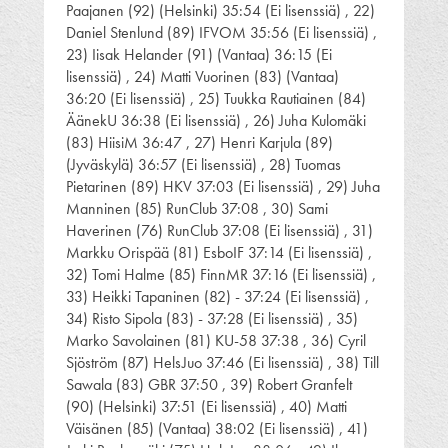
Paajanen (92) (Helsinki) 35:54 (Ei lisenssiä) , 22)
Daniel Stenlund (89) IFVOM 35:56 (Ei lisenssiä) ,
23) Iisak Helander (91) (Vantaa) 36:15 (Ei
lisenssiä) , 24) Matti Vuorinen (83) (Vantaa)
36:20 (Ei lisenssiä) , 25) Tuukka Rautiainen (84)
ÄänekU 36:38 (Ei lisenssiä) , 26) Juha Kulomäki
(83) HiisiM 36:47 , 27) Henri Karjula (89)
(Jyväskylä) 36:57 (Ei lisenssiä) , 28) Tuomas
Pietarinen (89) HKV 37:03 (Ei lisenssiä) , 29) Juha
Manninen (85) RunClub 37:08 , 30) Sami
Haverinen (76) RunClub 37:08 (Ei lisenssiä) , 31)
Markku Orispää (81) EsboIF 37:14 (Ei lisenssiä) ,
32) Tomi Halme (85) FinnMR 37:16 (Ei lisenssiä) ,
33) Heikki Tapaninen (82) - 37:24 (Ei lisenssiä) ,
34) Risto Sipola (83) - 37:28 (Ei lisenssiä) , 35)
Marko Savolainen (81) KU-58 37:38 , 36) Cyril
Sjöström (87) HelsJuo 37:46 (Ei lisenssiä) , 38) Till
Sawala (83) GBR 37:50 , 39) Robert Granfelt
(90) (Helsinki) 37:51 (Ei lisenssiä) , 40) Matti
Väisänen (85) (Vantaa) 38:02 (Ei lisenssiä) , 41)