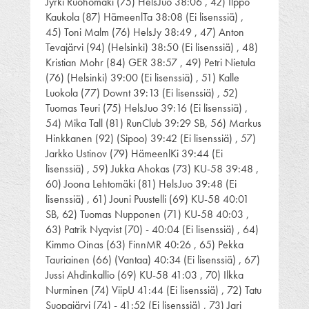
Jyrki Ruohomäki (75) HelsJuo 38:06 , 42) Ilppo
Kaukola (87) HämeenlTa 38:08 (Ei lisenssiä) ,
45) Toni Malm (76) HelsJy 38:49 , 47) Anton
Tevajärvi (94) (Helsinki) 38:50 (Ei lisenssiä) , 48)
Kristian Mohr (84) GER 38:57 , 49) Petri Nietula
(76) (Helsinki) 39:00 (Ei lisenssiä) , 51) Kalle
Luokola (77) Downt 39:13 (Ei lisenssiä) , 52)
Tuomas Teuri (75) HelsJuo 39:16 (Ei lisenssiä) ,
54) Mika Tall (81) RunClub 39:29 SB, 56) Markus
Hinkkanen (92) (Sipoo) 39:42 (Ei lisenssiä) , 57)
Jarkko Ustinov (79) HämeenlKi 39:44 (Ei
lisenssiä) , 59) Jukka Ahokas (73) KU-58 39:48 ,
60) Joona Lehtomäki (81) HelsJuo 39:48 (Ei
lisenssiä) , 61) Jouni Puustelli (69) KU-58 40:01
SB, 62) Tuomas Nupponen (71) KU-58 40:03 ,
63) Patrik Nyqvist (70) - 40:04 (Ei lisenssiä) , 64)
Kimmo Oinas (63) FinnMR 40:26 , 65) Pekka
Tauriainen (66) (Vantaa) 40:34 (Ei lisenssiä) , 67)
Jussi Ahdinkallio (69) KU-58 41:03 , 70) Ilkka
Nurminen (74) ViipU 41:44 (Ei lisenssiä) , 72) Tatu
Suopajärvi (74) - 41:52 (Ei lisenssiä) , 73) Jari