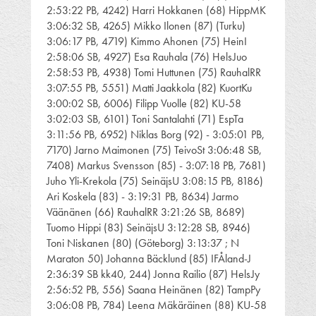
2:53:22 PB, 4242) Harri Hokkanen (68) HippMK
3:06:32 SB, 4265) Mikko Ilonen (87) (Turku)
3:06:17 PB, 4719) Kimmo Ahonen (75) HeinI
2:58:06 SB, 4927) Esa Rauhala (76) HelsJuo
2:58:53 PB, 4938) Tomi Huttunen (75) RauhalRR
3:07:55 PB, 5551) Matti Jaakkola (82) KuortKu
3:00:02 SB, 6006) Filipp Vuolle (82) KU-58
3:02:03 SB, 6101) Toni Santalahti (71) EspTa
3:11:56 PB, 6952) Niklas Borg (92) - 3:05:01 PB,
7170) Jarno Maimonen (75) TeivoSt 3:06:48 SB,
7408) Markus Svensson (85) - 3:07:18 PB, 7681)
Juho Yli-Krekola (75) SeinäjsU 3:08:15 PB, 8186)
Ari Koskela (83) - 3:19:31 PB, 8634) Jarmo
Väänänen (66) RauhalRR 3:21:26 SB, 8689)
Tuomo Hippi (83) SeinäjsU 3:12:28 SB, 8946)
Toni Niskanen (80) (Göteborg) 3:13:37 ; N
Maraton 50) Johanna Bäcklund (85) IFÅland-J
2:36:39 SB kk40, 244) Jonna Railio (87) HelsJy
2:56:52 PB, 556) Saana Heinänen (82) TampPy
3:06:08 PB, 784) Leena Mäkäräinen (88) KU-58