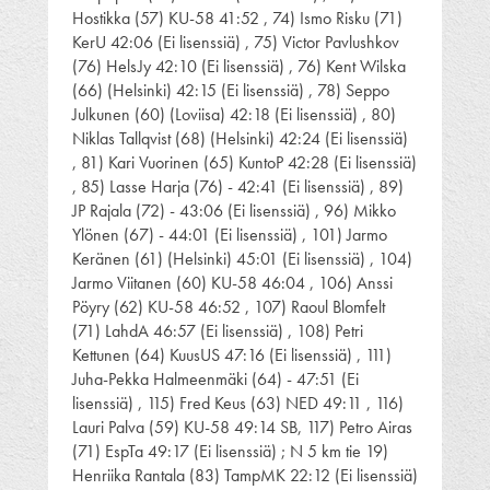
Hostikka (57) KU-58 41:52 , 74) Ismo Risku (71)
KerU 42:06 (Ei lisenssiä) , 75) Victor Pavlushkov
(76) HelsJy 42:10 (Ei lisenssiä) , 76) Kent Wilska
(66) (Helsinki) 42:15 (Ei lisenssiä) , 78) Seppo
Julkunen (60) (Loviisa) 42:18 (Ei lisenssiä) , 80)
Niklas Tallqvist (68) (Helsinki) 42:24 (Ei lisenssiä)
, 81) Kari Vuorinen (65) KuntoP 42:28 (Ei lisenssiä)
, 85) Lasse Harja (76) - 42:41 (Ei lisenssiä) , 89)
JP Rajala (72) - 43:06 (Ei lisenssiä) , 96) Mikko
Ylönen (67) - 44:01 (Ei lisenssiä) , 101) Jarmo
Keränen (61) (Helsinki) 45:01 (Ei lisenssiä) , 104)
Jarmo Viitanen (60) KU-58 46:04 , 106) Anssi
Pöyry (62) KU-58 46:52 , 107) Raoul Blomfelt
(71) LahdA 46:57 (Ei lisenssiä) , 108) Petri
Kettunen (64) KuusUS 47:16 (Ei lisenssiä) , 111)
Juha-Pekka Halmeenmäki (64) - 47:51 (Ei
lisenssiä) , 115) Fred Keus (63) NED 49:11 , 116)
Lauri Palva (59) KU-58 49:14 SB, 117) Petro Airas
(71) EspTa 49:17 (Ei lisenssiä) ; N 5 km tie 19)
Henriika Rantala (83) TampMK 22:12 (Ei lisenssiä)