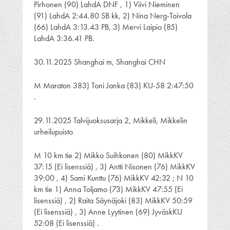
Pirhonen (90) LahdA DNF , 1) Viivi Nieminen
(91) LahdA 2:44.80 SB kk, 2) Nina Nerg-Toivola
(66) LahdA 3:13.43 PB, 3) Mervi Laipio (85)
LahdA 3:36.41 PB.
30.11.2025 Shanghai m, Shanghai CHN
M Maraton 383) Toni Janka (83) KU-58 2:47:50
.
29.11.2025 Talvijuoksusarja 2, Mikkeli, Mikkelin
urheilupuisto
M 10 km tie 2) Mikko Suihkonen (80) MikkKV
37:15 (Ei lisenssiä) , 3) Antti Nisonen (76) MikkKV
39:00 , 4) Sami Kunttu (76) MikkKV 42:32 ; N 10
km tie 1) Anna Toljamo (73) MikkKV 47:55 (Ei
lisenssiä) , 2) Raita Säynäjoki (83) MikkKV 50:59
(Ei lisenssiä) , 3) Anne Lyytinen (69) JyväskKU
52:08 (Ei lisenssiä) .