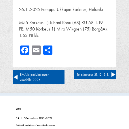
26.11.2025 Pomppu-Ukkojen korkeus, Helsinki
M55 Korkeus 1) Juhani Konu (68) KU-58 1.19
PB, M50 Korkeus 1) Miro Wikgren (75) BorgåAk
1.63 PB kk.
Facebook
Email
Share
Artikkelien
EMA kilpailukalenteri
Tuloskatsaus 31.12.-3.1.
vuodelle 2026
selaus
Liitto
SAUL 50-vuotta - 1971-2021
Päätöksenteko - Vuosikokoukset