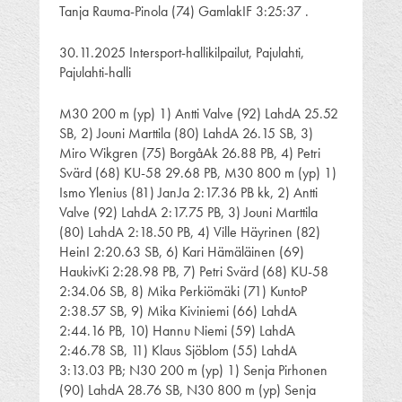
Tanja Rauma-Pinola (74) GamlakIF 3:25:37 .
30.11.2025 Intersport-hallikilpailut, Pajulahti,
Pajulahti-halli
M30 200 m (yp) 1) Antti Valve (92) LahdA 25.52
SB, 2) Jouni Marttila (80) LahdA 26.15 SB, 3)
Miro Wikgren (75) BorgåAk 26.88 PB, 4) Petri
Svärd (68) KU-58 29.68 PB, M30 800 m (yp) 1)
Ismo Ylenius (81) JanJa 2:17.36 PB kk, 2) Antti
Valve (92) LahdA 2:17.75 PB, 3) Jouni Marttila
(80) LahdA 2:18.50 PB, 4) Ville Häyrinen (82)
HeinI 2:20.63 SB, 6) Kari Hämäläinen (69)
HaukivKi 2:28.98 PB, 7) Petri Svärd (68) KU-58
2:34.06 SB, 8) Mika Perkiömäki (71) KuntoP
2:38.57 SB, 9) Mika Kiviniemi (66) LahdA
2:44.16 PB, 10) Hannu Niemi (59) LahdA
2:46.78 SB, 11) Klaus Sjöblom (55) LahdA
3:13.03 PB; N30 200 m (yp) 1) Senja Pirhonen
(90) LahdA 28.76 SB, N30 800 m (yp) Senja