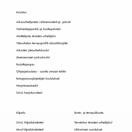
Koulutus
Aikuisurheilijoiden valmennusleirit ja -päivät
Valmentajapankki ja huoltopalvelut
Aloittelijasta Masters-urheilijaksi
Yleisurheilun terveysprofiili aikuisliikkujalle
Aikuisten yleisurheilukoulut
Jäsenseurojen juoksukoulut
Kuuluttajaopas
Ohjaajakoulutus - suorita omaan tahtiin
Kumppanuusjärjestöjen koulutukset
Harjoitusesimerkit
SAUL harjoitusvideot
Kilpailu
Kunto- ja terveysliikunta
SAUL Kilpailukalenteri
Tervetuloa Masters-urheilijaksi!
Muut kilpailukalenterit
Liikkumisen suositukset