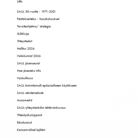
Liitto
SAUL 50-vuotta - 1971-2021
Päätöksenteko - Vuosikokoukset
Tavoiteohjelma/ strategia
Ikiliikkuja
Yhteystiedot
Hallitus 2026
Valiokunnat 2026
SAUL jäsenseurat
Hae jäseneksi info
Vastuullisuus
SAUL toimintamalli epäasialliseen käytökseen
SAUL rekisteriseloste
Ansiomerkit
SAUL-yhteyshenkilön tehtävänkuvaus
Yhteistyökumppanit
Edustusasut
Kansainväliset lajiliitot