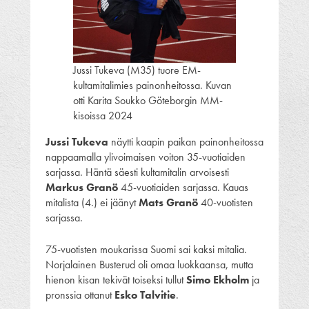
Jussi Tukeva (M35) tuore EM-
kultamitalimies painonheitossa. Kuvan
otti Karita Soukko Göteborgin MM-
kisoissa 2024
Jussi Tukeva
näytti kaapin paikan painonheitossa
nappaamalla ylivoimaisen voiton 35-vuotiaiden
sarjassa. Häntä säesti kultamitalin arvoisesti
Markus Granö
45-vuotiaiden sarjassa. Kauas
mitalista (4.) ei jäänyt
Mats Granö
40-vuotisten
sarjassa.
75-vuotisten moukarissa Suomi sai kaksi mitalia.
Norjalainen Busterud oli omaa luokkaansa, mutta
hienon kisan tekivät toiseksi tullut
Simo Ekholm
ja
pronssia ottanut
Esko Talvitie
.