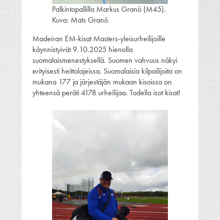
Palkintopallilla Markus Granö (M45).
Kuva: Mats Granö
Madeiran EM-kisat Masters-yleisurheilijoille
käynnistyivät 9.10.2025 hienolla
suomalaismenestyksellä. Suomen vahvuus näkyi
erityisesti heittolajeissa. Suomalaisia kilpailijoita on
mukana 177 ja järjestäjän mukaan kisoissa on
yhteensä peräti 4178 urheilijaa. Todella isot kisat!