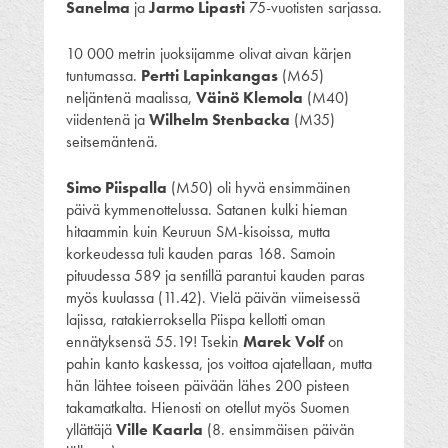
Sanelma
ja
Jarmo Lipasti
75-vuotisten sarjassa.
10 000 metrin juoksijamme olivat aivan kärjen
tuntumassa.
Pertti Lapinkangas
(M65)
neljäntenä maalissa,
Väinö Klemola
(M40)
viidentenä ja
Wilhelm Stenbacka
(M35)
seitsemäntenä.
Simo Piispalla
(M50) oli hyvä ensimmäinen
päivä kymmenottelussa. Satanen kulki hieman
hitaammin kuin Keuruun SM-kisoissa, mutta
korkeudessa tuli kauden paras 168. Samoin
pituudessa 589 ja sentillä parantui kauden paras
myös kuulassa (11.42). Vielä päivän viimeisessä
lajissa, ratakierroksella Piispa kellotti oman
ennätyksensä 55.19! Tsekin
Marek Volf
on
pahin kanto kaskessa, jos voittoa ajatellaan, mutta
hän lähtee toiseen päivään lähes 200 pisteen
takamatkalta. Hienosti on otellut myös Suomen
yllättäjä
Ville Kaarla
(8. ensimmäisen päivän