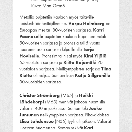
Kuva: Mats Granö
Metallia pujotettiin kaulaan myös taitaville
naiskeihäänheittäjillemme.
Varpu Holmberg
on
Euroopan mestari 80-vuotisten sarjassa.
Katri
Paanaselle
pujotettiin kaulaan hopeinen mitali
50-vuotisten sarjassa ja pronssia tuli 5 vuotta
nuoremmassa sarjassa kilpailleelle
Tarja
Hoviselle.
Pronssimitalin sai myös
Kirsi Yijälä
55-vuotisten sarjassa ja
Riitta Rajamäki
70-
vuotiaiden sarjassa. Nelikymppisten sarjassa
Tiina
Riutta
oli neljäs. Samoin kävi
Katja Sillgrenille
50-vuotiaiden sarjassa.
Christer Strömberg
(M65) ja
Heikki
Lähdekorpi
(M65) menivät jatkoon huomisiin
välieriin 400 m juoksussa. Saman teki
Jouko
Juntunen
nelikymppisten sarjassa. Pika-aidoissa
Elisa Lahdensuo
(N55) tyylitteli jatkoon. Välierät
juostaan huomenna. Saman tekivät
Kari