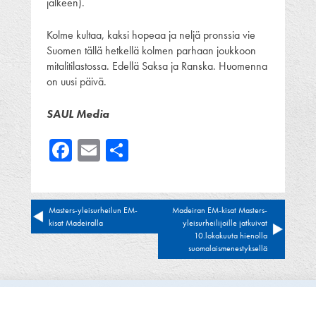
jälkeen).
Kolme kultaa, kaksi hopeaa ja neljä pronssia vie
Suomen tällä hetkellä kolmen parhaan joukkoon
mitalitilastossa. Edellä Saksa ja Ranska. Huomenna
on uusi päivä.
SAUL Media
Facebook
Email
Share
Artikkelien
Masters-yleisurheilun EM-
Madeiran EM-kisat Masters-
kisat Madeiralla
yleisurheilijoille jatkuivat
selaus
10.lokakuuta hienolla
suomalaismenestyksellä