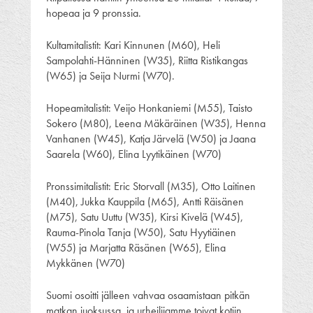
hopeaa ja 9
pronssia.
Kultamitalistit: Kari Kinnunen (M60), Heli
Sampolahti-Hänninen (W35), Riitta Ristikangas
(W65) ja Seija Nurmi (W70).
Hopeamitalistit: Veijo Honkaniemi (M55), Taisto
Sokero (M80), Leena Mäkäräinen (W35), Henna
Vanhanen (W45), Katja Järvelä (W50) ja Jaana
Saarela (W60), Elina Lyytikäinen (W70)
Pronssimitalistit: Eric Storvall (M35), Otto Laitinen
(M40), Jukka Kauppila (M65), Antti Räisänen
(M75), Satu Uuttu (W35), Kirsi Kivelä (W45),
Rauma-Pinola Tanja (W50), Satu Hyytiäinen
(W55) ja Marjatta Räsänen (W65), Elina
Mykkänen (W70)
Suomi osoitti jälleen vahvaa osaamistaan pitkän
matkan juoksussa, ja urheilijamme toivat kotiin