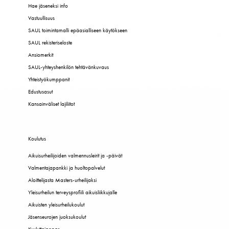
Hae jäseneksi info
Vastuullisuus
SAUL toimintamalli epäasialliseen käytökseen
SAUL rekisteriseloste
Ansiomerkit
SAUL-yhteyshenkilön tehtävänkuvaus
Yhteistyökumppanit
Edustusasut
Kansainväliset lajiliitot
Koulutus
Aikuisurheilijoiden valmennusleirit ja -päivät
Valmentajapankki ja huoltopalvelut
Aloittelijasta Masters-urheilijaksi
Yleisurheilun terveysprofiili aikuisliikkujalle
Aikuisten yleisurheilukoulut
Jäsenseurojen juoksukoulut