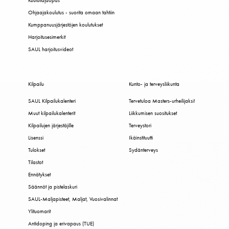
Kuuluttajaopas
Ohjaajakoulutus - suorita omaan tahtiin
Kumppanuusjärjestöjen koulutukset
Harjoitusesimerkit
SAUL harjoitusvideot
Kilpailu
Kunto- ja terveysliikunta
SAUL Kilpailukalenteri
Tervetuloa Masters-urheilijaksi!
Muut kilpailukalenterit
Liikkumisen suositukset
Kilpailujen järjestäjille
Terveystori
Lisenssi
Ikäinstituutti
Tulokset
Sydänterveys
Tilastot
Ennätykset
Säännöt ja pistelaskuri
SAUL-Maljapisteet, Maljat, Vuosivalinnat
Ylituomarit
Antidoping ja erivapaus (TUE)