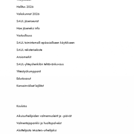
Hallitus 2026
Valiokunnat 2026
SAUL jäsenseurat
Hae jäseneksi info
Vastuullisuus
SAUL toimintamalli epäasialliseen käytökseen
SAUL rekisteriseloste
Ansiomerkit
SAUL-yhteyshenkilön tehtävänkuvaus
Yhteistyökumppanit
Edustusasut
Kansainväliset lajiliitot
Koulutus
Aikuisurheilijoiden valmennusleirit ja -päivät
Valmentajapankki ja huoltopalvelut
Aloittelijasta Masters-urheilijaksi