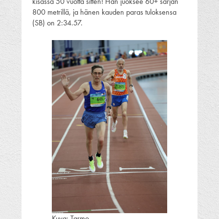
kisassa 50 vuotta sitten! Hän juoksee 60+ sarjan
800 metrillä, ja hänen kauden paras tuloksensa
(SB) on 2:34.57.
Kuva: Tarmo