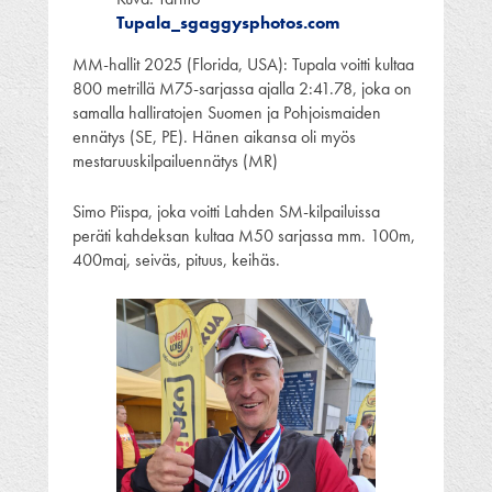
Tupala_sgaggysphotos.com
MM-hallit 2025 (Florida, USA): Tupala voitti kultaa
800 metrillä M75-sarjassa ajalla 2:41.78, joka on
samalla halliratojen Suomen ja Pohjoismaiden
ennätys (SE, PE). Hänen aikansa oli myös
mestaruuskilpailuennätys (MR)
Simo Piispa, joka voitti Lahden SM-kilpailuissa
peräti kahdeksan kultaa M50 sarjassa mm. 100m,
400maj, seiväs, pituus, keihäs.