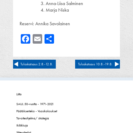
Anna-Liisa Salminen
Marja Niska
Reservi: Annika Savolainen
Facebook
Email
Share
Artikkelien
Tuloskatsaus 2.8.-12.8.
Tuloskatsaus 10.8.-19.8.
selaus
Liitto
SAUL 50-vuotta - 1971-2021
Päätöksenteko - Vuosikokoukset
Tavoiteohjelma/ strategia
Ikiliikkuja
Yhteystiedot