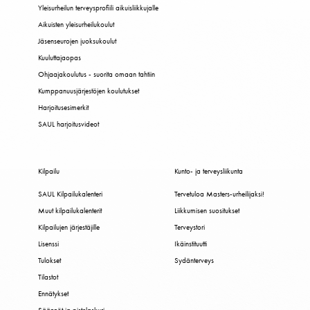
Yleisurheilun terveysprofiili aikuisliikkujalle
Aikuisten yleisurheilukoulut
Jäsenseurojen juoksukoulut
Kuuluttajaopas
Ohjaajakoulutus - suorita omaan tahtiin
Kumppanuusjärjestöjen koulutukset
Harjoitusesimerkit
SAUL harjoitusvideot
Kilpailu
Kunto- ja terveysliikunta
SAUL Kilpailukalenteri
Tervetuloa Masters-urheilijaksi!
Muut kilpailukalenterit
Liikkumisen suositukset
Kilpailujen järjestäjille
Terveystori
Lisenssi
Ikäinstituutti
Tulokset
Sydänterveys
Tilastot
Ennätykset