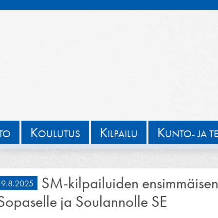
K
K
K
TTO
OULUTUS
ILPAILU
UNTO- JA T
SM-kilpailuiden ensimmäisen
9.8.2025
Sopaselle ja Soulannolle SE