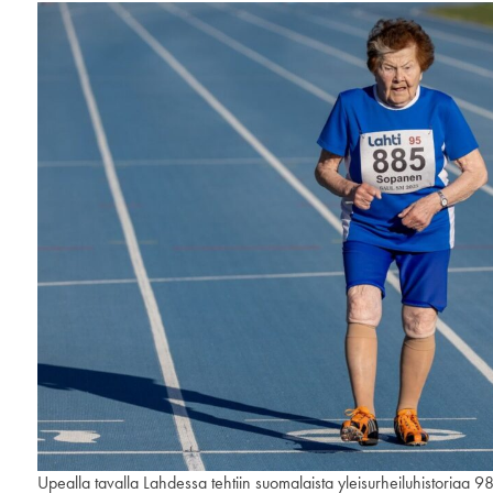
Upealla tavalla Lahdessa tehtiin suomalaista yleisurheiluhistoriaa 