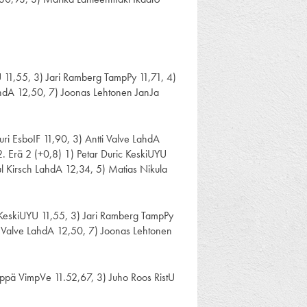
U 11,55, 3) Jari Ramberg TampPy 11,71, 4)
LahdA 12,50, 7) Joonas Lehtonen JanJa
suri EsboIF 11,90, 3) Antti Valve LahdA
 Erä 2 (+0,8) 1) Petar Duric KeskiUYU
aul Kirsch LahdA 12,34, 5) Matias Nikula
ic KeskiUYU 11,55, 3) Jari Ramberg TampPy
ti Valve LahdA 12,50, 7) Joonas Lehtonen
pä VimpVe 11.52,67, 3) Juho Roos RistU