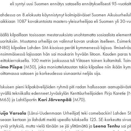
eli syntyi uusi Suomen ennätys satasella ennätyksellisesti 95-vuotiait
Lahdessa on 8.elokuuta käynnistynyt kolmipäiväiset Suomen Aikuisurheiluli
aikkiaan 1087 kovakuntoista masters-yleisurheilijaa eli Suomen yli 30-vuoti
äällä kilpaillaan tosissaan mestaruuksista unohtamatta sosiaalista elementt
suorituksiin. Muutama urheilija on valinnut kovan urakan itselleen. Esime
(N80) kilpailee Lahden SM-kisoissa peräti kymmenessä lajissa. Ilmiselvästi
ensimmäisessä lajissaan hän sai moukarin hyvään liitoon. Kauden paras tu
eittokierroksella. 100 metrin juoksussa tuli Viitasen toinen kultamitali. To
Simo Piispa
(M50), joka moniottelutaustan takia kilpailee niin ikään kym
voittamassa satasen ja korkeudessa siunaantui neljäs sija.
Piskuisen pieni kilpakävelijöiden ryhmä piti radan hallussaan aamupäivästä 
hyvällä tekniikalla edenneet Jyväskylän Kenttäurheilijoiden Pirjo Karetie
(M65) ja LahtiSportin
Kari Järvenpää
(M70).
Tuija Varsala
(Länsi-Uudenmaan Urheilijat) teki comebackin! Lahden SM
seaan kertaan ja ilahdutti meitä upealla tuloksella 125. SE-korkeutta sivu
yviä yrityksiä, mutta vielä tänään se jäi ylittämättä ja
Leena Tenhu
sai p