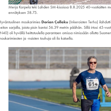
Merja Korpela teki Lahden SM-kisoissa 8.8.2025 40-vuotiaitten 
ennätyksen 58.75.
Hyväntuulinen moukarimies
Dorian Çollaku
(Inkeroisten Terho) ilahdutt
eiton sarjalla, joista pisin kantoi 56.39 metrin päähän. Sillä irtosi 45-vuot
(N40) oli hyvällä heittotuulella parantaen omissa nimissään ollutta Suom
oukarimiesten ja -naisten touhuja oli ilo katsella.