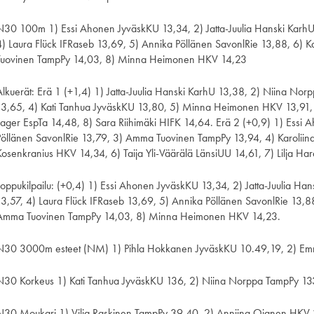
N30 100m 1) Essi Ahonen JyväskKU 13,34, 2) Jatta-Juulia Hanski Karh
4) Laura Flück IFRaseb 13,69, 5) Annika Pöllänen SavonlRie 13,88, 6) 
Tuovinen TampPy 14,03, 8) Minna Heimonen HKV 14,23
Alkuerät: Erä 1 (+1,4) 1) Jatta-Juulia Hanski KarhU 13,38, 2) Niina Nor
13,65, 4) Kati Tanhua JyväskKU 13,80, 5) Minna Heimonen HKV 13,91, 
Lager EspTa 14,48, 8) Sara Riihimäki HIFK 14,64. Erä 2 (+0,9) 1) Essi
Pöllänen SavonlRie 13,79, 3) Amma Tuovinen TampPy 13,94, 4) Karoliina
Kosenkranius HKV 14,34, 6) Taija Yli-Väärälä LänsiUU 14,61, 7) Lilja H
Loppukilpailu: (+0,4) 1) Essi Ahonen JyväskKU 13,34, 2) Jatta-Juulia H
13,57, 4) Laura Flück IFRaseb 13,69, 5) Annika Pöllänen SavonlRie 13,8
Amma Tuovinen TampPy 14,03, 8) Minna Heimonen HKV 14,23.
N30 3000m esteet (NM) 1) Pihla Hokkanen JyväskKU 10.49,19, 2) Em
N30 Korkeus 1) Kati Tanhua JyväskKU 136, 2) Niina Norppa TampPy 13
N30 Moukari 1) Vilja Raskinen TampPy 39,40, 2) Anniina Ojanen HKV 