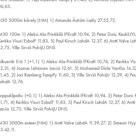
26,63.
N30 5000m kävely (NM) 1) Amanda Åström LaitJy 27.55,72.
M30 100m 1) Aleksi Ala-Prinkkilä IFKraft 10,94, 2) Petar Duric KeskiUY
Kerkko Visuri EsboIF 11,83, 5) Paul Kirsch LahdA 12,37, 6) Antti Valve 
12,75, Ville Sirviö PolvijU DNS
Alkuerät: Erä 1 (+1,1) 1) Aleksi Ala-Prinkkilä IFKraft 10,76, 2) Kerkko Vi
12,31, 4) Joonas Lehtonen JanJa 12,61, 5) Mohamed Dinle VantSa 14,32.
11,45, 2) Jari Ramberg TampPy 11,60, 3) Ville Sirviö PolvijU 12,29, 4) P
LahdA 12,76.
Loppukilpailu: (+0,1) 1) Aleksi Ala-Prinkkilä IFKraft 10,94, 2) Petar Dur
11,71, 4) Kerkko Visuri EsboIF 11,83, 5) Paul Kirsch LahdA 12,37, 6) Ant
JanJa 12,75, Ville Sirviö PolvijU DNS.
M30 3000m esteet (NM) 1) Antti Valve LahdA 11.39,27, 2) Simeon Hyyp
13.42,11.