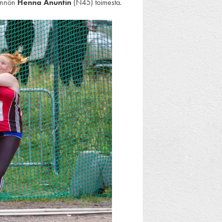
rinnön
Henna Anuntin
(N45) toimesta.