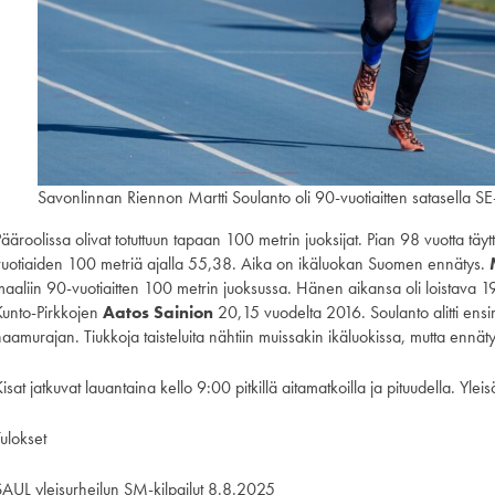
Savonlinnan Riennon Martti Soulanto oli 90-vuotiaitten satasella 
Pääroolissa olivat totuttuun tapaan 100 metrin juoksijat. Pian 98 vuotta tä
vuotiaiden 100 metriä ajalla 55,38. Aika on ikäluokan Suomen ennätys.
maaliin 90-vuotiaitten 100 metrin juoksussa. Hänen aikansa oli loistava 1
Kunto-Pirkkojen
Aatos Sainion
20,15 vuodelta 2016. Soulanto alitti en
haamurajan. Tiukkoja taisteluita nähtiin muissakin ikäluokissa, mutta ennät
isat jatkuvat lauantaina kello 9:00 pitkillä aitamatkoilla ja pituudella. Yl
ulokset
SAUL yleisurheilun SM-kilpailut 8.8.2025