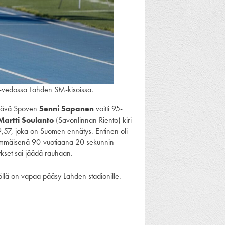
SE-vedossa Lahden SM-kisoissa.
yttävä Spoven
Senni Sopanen
voitti 95-
Martti Soulanto
(Savonlinnan Riento) kiri
9,57, joka on Suomen ennätys. Entinen oli
simmäisenä 90-vuotiaana 20 sekunnin
ykset sai jäädä rauhaan.
eisöllä on vapaa pääsy Lahden stadionille.