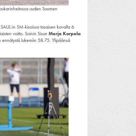
moukarinheitossa uuden Suomen
i SAUL:in SM-kisoissa tasaisen kovalla 6
iaisten voitto. Soinin Sisun
Merja Korpela
en ennätystä lukemiin 58.75. Ylipäänsä