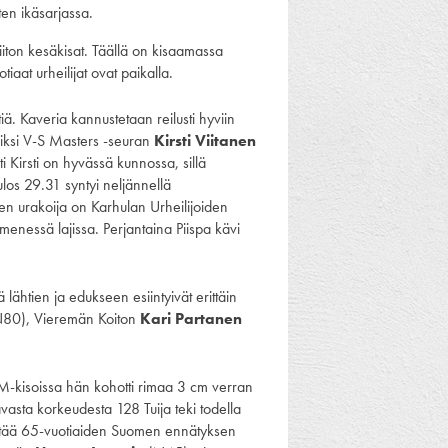
ten ikäsarjassa.
iton kesäkisat. Täällä on kisaamassa
aat urheilijat ovat paikalla.
iä. Kaveria kannustetaan reilusti hyviin
rkiksi V-S Masters -seuran
Kirsti Viitanen
 Kirsti on hyvässä kunnossa, sillä
los 29.31 syntyi neljännellä
inen urakoija on Karhulan Urheilijoiden
menessä lajissa. Perjantaina Piispa kävi
lähtien ja edukseen esiintyivät erittäin
 (N80), Vieremän Koiton
Kari Partanen
-kisoissa hän kohotti rimaa 3 cm verran
avasta korkeudesta 128 Tuija teki todella
itää 65-vuotiaiden Suomen ennätyksen