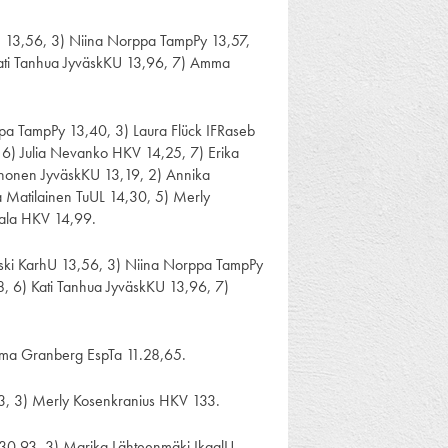
U 13,56, 3) Niina Norppa TampPy 13,57,
Kati Tanhua JyväskKU 13,96, 7) Amma
ppa TampPy 13,40, 3) Laura Flück IFRaseb
6) Julia Nevanko HKV 14,25, 7) Erika
 Ahonen JyväskKU 13,19, 2) Annika
 Matilainen TuUL 14,30, 5) Merly
arala HKV 14,99.
anski KarhU 13,56, 3) Niina Norppa TampPy
8, 6) Kati Tanhua JyväskKU 13,96, 7)
ma Granberg EspTa 11.28,65.
3, 3) Merly Kosenkranius HKV 133.
30,93, 3) Marika Lähteenmäki IkaalU