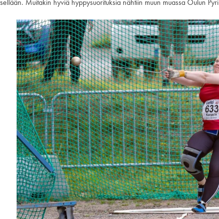
itsellään. Muitakin hyviä hyppysuorituksia nähtiin muun muassa Oulun Py