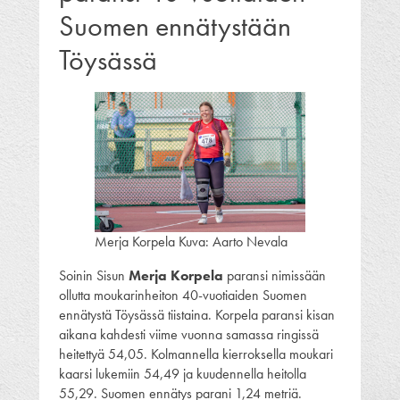
Suomen ennätystään
Töysässä
Merja Korpela Kuva: Aarto Nevala
Soinin Sisun
Merja Korpela
paransi nimissään
ollutta moukarinheiton 40-vuotiaiden Suomen
ennätystä Töysässä tiistaina. Korpela paransi kisan
aikana kahdesti viime vuonna samassa ringissä
heitettyä 54,05. Kolmannella kierroksella moukari
kaarsi lukemiin 54,49 ja kuudennella heitolla
55,29. Suomen ennätys parani 1,24 metriä.