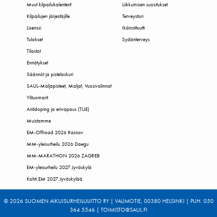
Muut kilpailukalenterit
Liikkumisen suositukset
Kilpailujen järjestäjille
Terveystori
Lisenssi
Ikäinstituutti
Tulokset
Sydänterveys
Tilastot
Ennätykset
Säännöt ja pistelaskuri
SAUL-Maljapisteet, Maljat, Vuosivalinnat
Ylituomarit
Antidoping ja erivapaus (TUE)
Muistamme
EM-Offroad 2026 Rasnov
MM-yleisurheilu 2026 Daegu
MM-MARATHON 2026 ZAGREB
EM-yleisurheilu 2027 Jyväskylä
Kohti EM 2027 Jyväskylää
© 2026 SUOMEN AIKUISURHEILULIITTO RY | VALIMOTIE, 00380 HELSINKI | PUH. 050
364 5546 | TOIMISTO@SAUL.FI