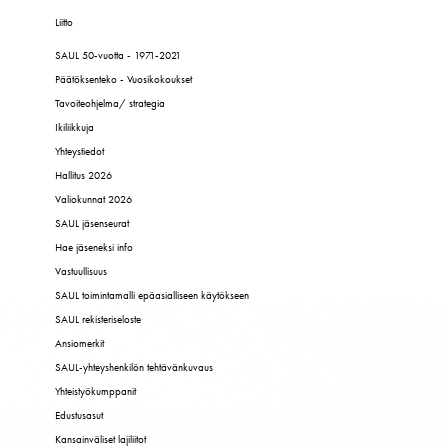
Liitto
SAUL 50-vuotta - 1971-2021
Päätöksenteko - Vuosikokoukset
Tavoiteohjelma/ strategia
Ikiliikkuja
Yhteystiedot
Hallitus 2026
Valiokunnat 2026
SAUL jäsenseurat
Hae jäseneksi info
Vastuullisuus
SAUL toimintamalli epäasialliseen käytökseen
SAUL rekisteriseloste
Ansiomerkit
SAUL-yhteyshenkilön tehtävänkuvaus
Yhteistyökumppanit
Edustusasut
Kansainväliset lajiliitot