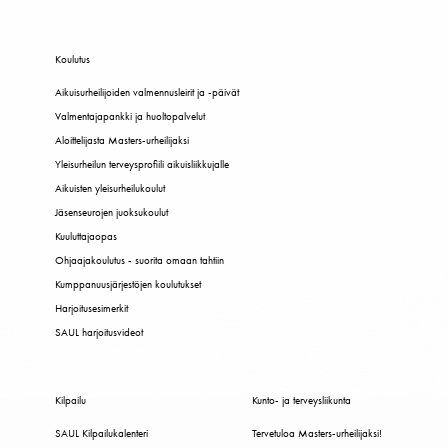
Koulutus
Aikuisurheilijoiden valmennusleirit ja -päivät
Valmentajapankki ja huoltopalvelut
Aloittelijasta Masters-urheilijaksi
Yleisurheilun terveysprofiili aikuisliikkujalle
Aikuisten yleisurheilukoulut
Jäsenseurojen juoksukoulut
Kuuluttajaopas
Ohjaajakoulutus - suorita omaan tahtiin
Kumppanuusjärjestöjen koulutukset
Harjoitusesimerkit
SAUL harjoitusvideot
Kilpailu
Kunto- ja terveysliikunta
SAUL Kilpailukalenteri
Tervetuloa Masters-urheilijaksi!