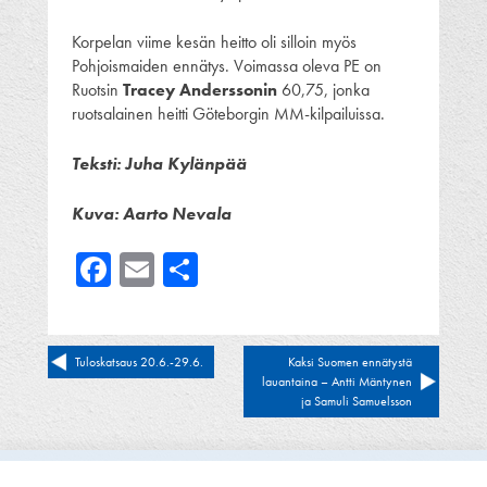
Korpelan viime kesän heitto oli silloin myös
Pohjoismaiden ennätys. Voimassa oleva PE on
Ruotsin
Tracey Anderssonin
60,75, jonka
ruotsalainen heitti Göteborgin MM-kilpailuissa.
Teksti: Juha Kylänpää
Kuva: Aarto Nevala
Facebook
Email
Share
Artikkelien
Tuloskatsaus 20.6.-29.6.
Kaksi Suomen ennätystä
lauantaina – Antti Mäntynen
selaus
ja Samuli Samuelsson