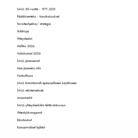
SAUL 50-vuotta - 1971-2021
Päätöksenteko - Vuosikokoukset
Tavoiteohjelma/ strategia
Ikiliikkuja
Yhteystiedot
Hallitus 2026
Valiokunnat 2026
SAUL jäsenseurat
Hae jäseneksi info
Vastuullisuus
SAUL toimintamalli epäasialliseen käytökseen
SAUL rekisteriseloste
Ansiomerkit
SAUL-yhteyshenkilön tehtävänkuvaus
Yhteistyökumppanit
Edustusasut
Kansainväliset lajiliitot