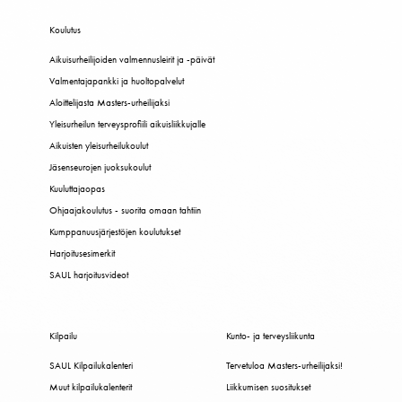
Koulutus
Aikuisurheilijoiden valmennusleirit ja -päivät
Valmentajapankki ja huoltopalvelut
Aloittelijasta Masters-urheilijaksi
Yleisurheilun terveysprofiili aikuisliikkujalle
Aikuisten yleisurheilukoulut
Jäsenseurojen juoksukoulut
Kuuluttajaopas
Ohjaajakoulutus - suorita omaan tahtiin
Kumppanuusjärjestöjen koulutukset
Harjoitusesimerkit
SAUL harjoitusvideot
Kilpailu
Kunto- ja terveysliikunta
SAUL Kilpailukalenteri
Tervetuloa Masters-urheilijaksi!
Muut kilpailukalenterit
Liikkumisen suositukset