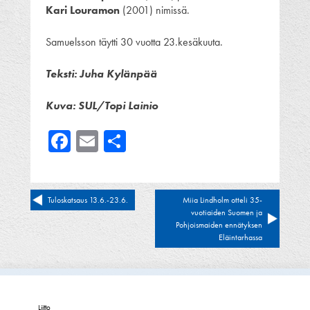
Kari Louramon
(2001) nimissä.
Samuelsson täytti 30 vuotta 23.kesäkuuta.
Teksti: Juha Kylänpää
Kuva: SUL/Topi Lainio
Facebook
Email
Share
Artikkelien
Tuloskatsaus 13.6.-23.6.
Miia Lindholm otteli 35-
vuotiaiden Suomen ja
selaus
Pohjoismaiden ennätyksen
Eläintarhassa
Liitto