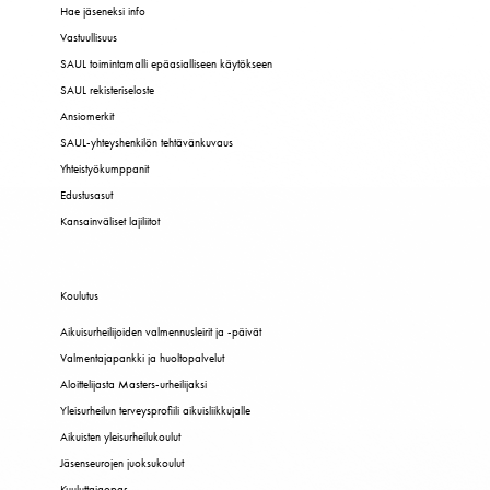
Hae jäseneksi info
Vastuullisuus
SAUL toimintamalli epäasialliseen käytökseen
SAUL rekisteriseloste
Ansiomerkit
SAUL-yhteyshenkilön tehtävänkuvaus
Yhteistyökumppanit
Edustusasut
Kansainväliset lajiliitot
Koulutus
Aikuisurheilijoiden valmennusleirit ja -päivät
Valmentajapankki ja huoltopalvelut
Aloittelijasta Masters-urheilijaksi
Yleisurheilun terveysprofiili aikuisliikkujalle
Aikuisten yleisurheilukoulut
Jäsenseurojen juoksukoulut
Kuuluttajaopas