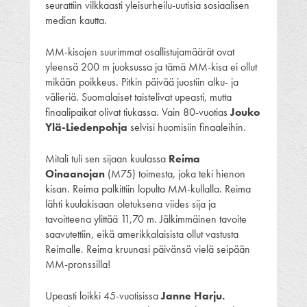
seurattiin vilkkaasti yleisurheilu-uutisia sosiaalisen
median kautta.
MM-kisojen suurimmat osallistujamäärät ovat
yleensä 200 m juoksussa ja tämä MM-kisa ei ollut
mikään poikkeus. Pitkin päivää juostiin alku- ja
välieriä. Suomalaiset taistelivat upeasti, mutta
finaalipaikat olivat tiukassa. Vain 80-vuotias
Jouko
Ylä-Liedenpohja
selvisi huomisiin finaaleihin.
Mitali tuli sen sijaan kuulassa
Reima
Oinaanojan
(M75) toimesta, joka teki hienon
kisan. Reima palkittiin lopulta MM-kullalla. Reima
lähti kuulakisaan oletuksena viides sija ja
tavoitteena ylittää 11,70 m. Jälkimmäinen tavoite
saavutettiin, eikä amerikkalaisista ollut vastusta
Reimalle. Reima kruunasi päivänsä vielä seipään
MM-pronssilla!
Upeasti loikki 45-vuotisissa
Janne Harju.