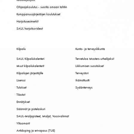
Ohjaajakoulutus - suorita omaan tahtiin
Kumppanuusjärjestöjen koulutukset
Harjoitusesimerkit
SAUL harjoitusvideot
Kilpailu
Kunto- ja terveysliikunta
SAUL Kilpailukalenteri
Tervetuloa Masters-urheilijaksi!
Muut kilpailukalenterit
Liikkumisen suositukset
Kilpailujen järjestäjille
Terveystori
Lisenssi
Ikäinstituutti
Tulokset
Sydänterveys
Tilastot
Ennätykset
Säännöt ja pistelaskuri
SAUL-Maljapisteet, Maljat, Vuosivalinnat
Ylituomarit
Antidoping ja erivapaus (TUE)