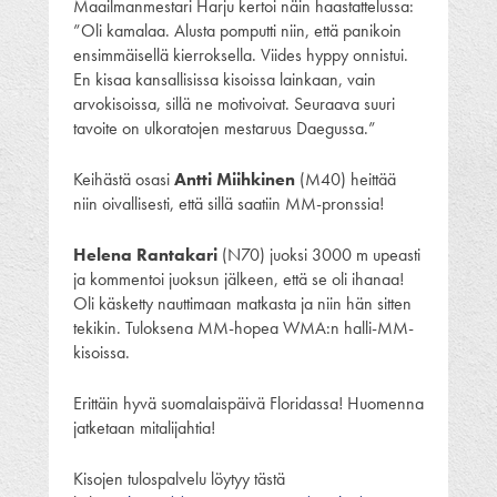
Maailmanmestari Harju kertoi näin haastattelussa:
”Oli kamalaa. Alusta pomputti niin, että panikoin
ensimmäisellä kierroksella. Viides hyppy onnistui.
En kisaa kansallisissa kisoissa lainkaan, vain
arvokisoissa, sillä ne motivoivat. Seuraava suuri
tavoite on ulkoratojen mestaruus Daegussa.”
Keihästä osasi
Antti Miihkinen
(M40) heittää
niin oivallisesti, että sillä saatiin MM-pronssia!
Helena Rantakari
(N70) juoksi 3000 m upeasti
ja kommentoi juoksun jälkeen, että se oli ihanaa!
Oli käsketty nauttimaan matkasta ja niin hän sitten
tekikin. Tuloksena MM-hopea WMA:n halli-MM-
kisoissa.
Erittäin hyvä suomalaispäivä Floridassa! Huomenna
jatketaan mitalijahtia!
Kisojen tulospalvelu löytyy tästä