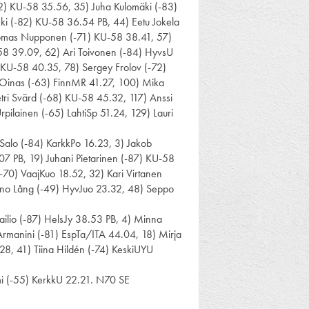
92) KU-58 35.56, 35) Juha Kulomäki (-83)
ski (-82) KU-58 36.54 PB, 44) Eetu Jokela
Tuomas Nupponen (-71) KU-58 38.41, 57)
8 39.09, 62) Ari Toivonen (-84) HyvsU
) KU-58 40.35, 78) Sergey Frolov (-72)
Oinas (-63) FinnMR 41.27, 100) Mika
tri Svärd (-68) KU-58 45.32, 117) Anssi
ilainen (-65) LahtiSp 51.24, 129) Lauri
Salo (-84) KarkkPo 16.23, 3) Jakob
7 PB, 19) Juhani Pietarinen (-87) KU-58
-70) VaajKuo 18.52, 32) Kari Virtanen
ino Lång (-49) HyvJuo 23.32, 48) Seppo
ailio (-87) HelsJy 38.53 PB, 4) Minna
Armanini (-81) EspTa/ITA 44.04, 18) Mirja
8, 41) Tiina Hildén (-74) KeskiUYU
mi (-55) KerkkU 22.21. N70 SE