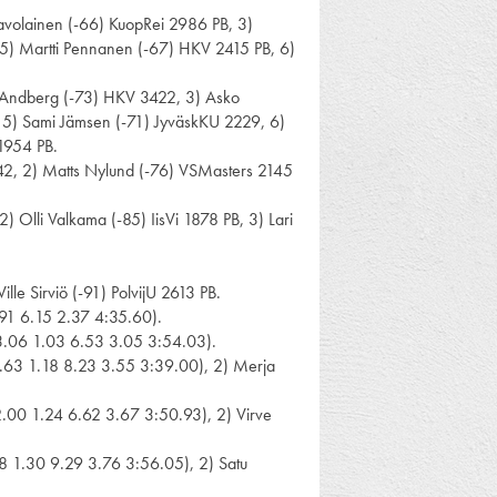
Savolainen (-66) KuopRei 2986 PB, 3)
 5) Martti Pennanen (-67) HKV 2415 PB, 6)
y Andberg (-73) HKV 3422, 3) Asko
 5) Sami Jämsen (-71) JyväskKU 2229, 6)
1954 PB.
442, 2) Matts Nylund (-76) VSMasters 2145
) Olli Valkama (-85) IisVi 1878 PB, 3) Lari
lle Sirviö (-91) PolvijU 2613 PB.
.91 6.15 2.37 4:35.60).
13.06 1.03 6.53 3.05 3:54.03).
1.63 1.18 8.23 3.55 3:39.00), 2) Merja
2.00 1.24 6.62 3.67 3:50.93), 2) Virve
8 1.30 9.29 3.76 3:56.05), 2) Satu