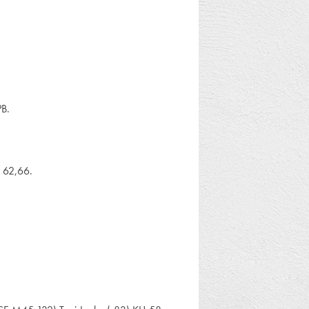
PB.
 62,66.