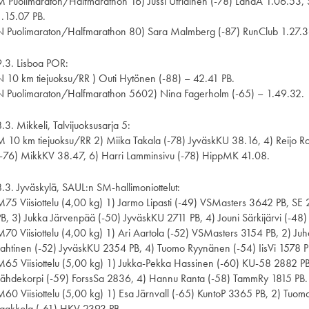
M Puolimaraton/Halfmarathon 16) Jussi Utriainen (-78) LahdA 1.06.53
1.15.07 PB.
N Puolimaraton/Halfmarathon 80) Sara Malmberg (-87) RunClub 1.27.3
9.3. Lisboa POR:
N 10 km tiejuoksu/RR ) Outi Hytönen (-88) – 42.41 PB.
N Puolimaraton/Halfmarathon 5602) Nina Fagerholm (-65) – 1.49.32.
.3. Mikkeli, Talvijuoksusarja 5:
M 10 km tiejuoksu/RR 2) Miika Takala (-78) JyväskKU 38.16, 4) Reijo Ro
(-76) MikkKV 38.47, 6) Harri Lamminsivu (-78) HippMK 41.08.
8.3. Jyväskylä, SAUL:n SM-hallimoniottelut:
M75 Viisiottelu (4,00 kg) 1) Jarmo Lipasti (-49) VSMasters 3642 PB, SE
PB, 3) Jukka Järvenpää (-50) JyväskKU 2711 PB, 4) Jouni Särkijärvi (-48
M70 Viisiottelu (4,00 kg) 1) Ari Aartola (-52) VSMasters 3154 PB, 2) Ju
Lahtinen (-52) JyväskKU 2354 PB, 4) Tuomo Ryynänen (-54) IisVi 1578 P
M65 Viisiottelu (5,00 kg) 1) Jukka-Pekka Hassinen (-60) KU-58 2882 PB,
Lähdekorpi (-59) ForssSa 2836, 4) Hannu Ranta (-58) TammRy 1815 PB.
M60 Viisiottelu (5,00 kg) 1) Esa Järnvall (-65) KuntoP 3365 PB, 2) Tuo
Jaakkola (-61) HKV 2393 PB.