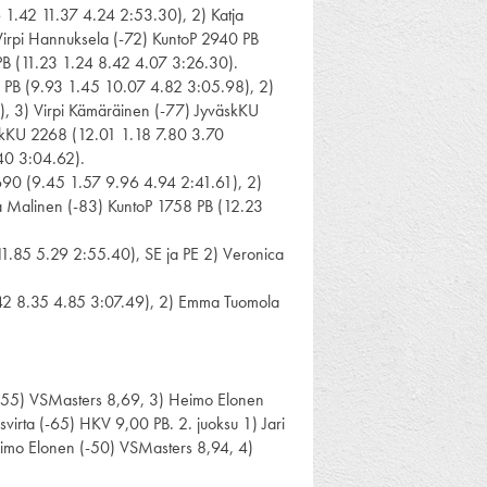
6 1.42 11.37 4.24 2:53.30), 2) Katja
Virpi Hannuksela (-72) KuntoP 2940 PB
PB (11.23 1.24 8.42 4.07 3:26.30).
9 PB (9.93 1.45 10.07 4.82 3:05.98), 2)
, 3) Virpi Kämäräinen (-77) JyväskKU
skKU 2268 (12.01 1.18 7.80 3.70
40 3:04.62).
3690 (9.45 1.57 9.96 4.94 2:41.61), 2)
a Malinen (-83) KuntoP 1758 PB (12.23
11.85 5.29 2:55.40), SE ja PE 2) Veronica
1.42 8.35 4.85 3:07.49), 2) Emma Tuomola
(-55) VSMasters 8,69, 3) Heimo Elonen
virta (-65) HKV 9,00 PB. 2. juoksu 1) Jari
imo Elonen (-50) VSMasters 8,94, 4)