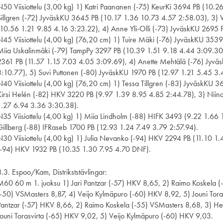
N50 Viisiottelu (3,00 kg) 1) Katri Paananen (-75) KeurKi 3694 PB (10.2
Sillgren (-72) JyväskKU 3645 PB (10.17 1.36 10.73 4.57 2:58.03), 3) 
(10.56 1.21 9.85 4.16 3:23.22), 4) Anne Yli-Olli (-73) JyväskKU 2695 
N45 Viisiottelu (4,00 kg) (76,20 cm) 1) Tuire Mäki (-76) JyväskKU 353
Miia Uskalinmäki (-79) TampPy 3297 PB (10.39 1.51 9.18 4.44 3:09.30)
2361 PB (11.57 1.15 7.03 4.05 3:09.69), 4) Anette Mehtälä (-76) Jyvä
3:10.77), 5) Suvi Puttonen (-80) JyväskKU 1970 PB (12.97 1.21 5.45 3.
N40 Viisiottelu (4,00 kg) (76,20 cm) 1) Tessa Tillgren (-83) JyväskKU 
Kirsi Helén (-82) HKV 3220 PB (9.97 1.39 8.95 4.85 2:44.78), 3) Niin
1.27 6.94 3.36 3:30.38).
N35 Viisiottelu (4,00 kg) 1) Miia Lindholm (-88) HIFK 3493 (9.22 1.66 
Gillberg (-88) IFRaseb 1700 PB (12.93 1.24 7.49 3.79 2:57.94).
N30 Viisiottelu (4,00 kg) 1) Julia Nevanko (-94) HKV 2294 PB (11.10 
(-94) HKV 1932 PB (10.35 1.30 7.95 4.70 DNF).
8.3. Espoo/Kam, Distrikststävlingar:
M60 60 m 1. juoksu 1) Jari Pantzar (-57) HKV 8,65, 2) Raimo Koskela 
(-50) VSMasters 8,87, 4) Veijo Kylmäpuro (-60) HKV 8,92, 5) Jouni Toras
Pantzar (-57) HKV 8,66, 2) Raimo Koskela (-55) VSMasters 8,68, 3) He
Jouni Torasvirta (-65) HKV 9,02, 5) Veijo Kylmäpuro (-60) HKV 9,03.