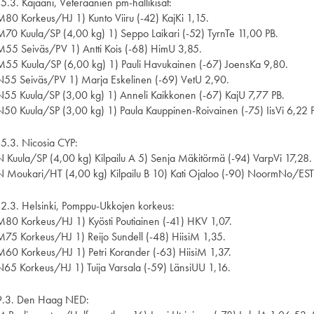
15.3. Kajaani, Veteraanien pm-hallikisat:
M80 Korkeus/HJ 1) Kunto Viiru (-42) KajKi 1,15.
M70 Kuula/SP (4,00 kg) 1) Seppo Laikari (-52) TyrnTe 11,00 PB.
M55 Seiväs/PV 1) Antti Kois (-68) HimU 3,85.
M55 Kuula/SP (6,00 kg) 1) Pauli Havukainen (-67) JoensKa 9,80.
N55 Seiväs/PV 1) Marja Eskelinen (-69) VetU 2,90.
N55 Kuula/SP (3,00 kg) 1) Anneli Kaikkonen (-67) KajU 7,77 PB.
N50 Kuula/SP (3,00 kg) 1) Paula Kauppinen-Roivainen (-75) IisVi 6,22 
15.3. Nicosia CYP:
N Kuula/SP (4,00 kg) Kilpailu A 5) Senja Mäkitörmä (-94) VarpVi 17,28.
N Moukari/HT (4,00 kg) Kilpailu B 10) Kati Ojaloo (-90) NoormNo/EST
12.3. Helsinki, Pomppu-Ukkojen korkeus:
M80 Korkeus/HJ 1) Kyösti Poutiainen (-41) HKV 1,07.
M75 Korkeus/HJ 1) Reijo Sundell (-48) HiisiM 1,35.
M60 Korkeus/HJ 1) Petri Korander (-63) HiisiM 1,37.
N65 Korkeus/HJ 1) Tuija Varsala (-59) LänsiUU 1,16.
9.3. Den Haag NED: