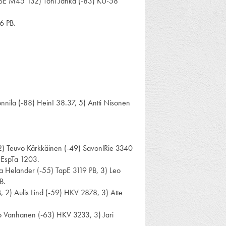
, SE M45 132) Toni Janka (-83) KU-58
6 PB.
nnila (-88) HeinI 38.37, 5) Antti Nisonen
 2) Teuvo Kärkkäinen (-49) SavonlRie 3340
) EspTa 1203.
ha Helander (-55) TapE 3119 PB, 3) Leo
B.
 2) Aulis Lind (-59) HKV 2878, 3) Atte
mo Vanhanen (-63) HKV 3233, 3) Jari