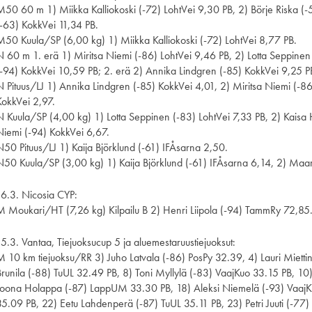
M50 60 m 1) Miikka Kalliokoski (-72) LohtVei 9,30 PB, 2) Börje Riska (
(-63) KokkVei 11,34 PB.
M50 Kuula/SP (6,00 kg) 1) Miikka Kalliokoski (-72) LohtVei 8,77 PB.
N 60 m 1. erä 1) Miritsa Niemi (-86) LohtVei 9,46 PB, 2) Lotta Seppinen
(-94) KokkVei 10,59 PB; 2. erä 2) Annika Lindgren (-85) KokkVei 9,25 P
N Pituus/LJ 1) Annika Lindgren (-85) KokkVei 4,01, 2) Miritsa Niemi (-86
KokkVei 2,97.
N Kuula/SP (4,00 kg) 1) Lotta Seppinen (-83) LohtVei 7,33 PB, 2) Kaisa 
Niemi (-94) KokkVei 6,67.
N50 Pituus/LJ 1) Kaija Björklund (-61) IFÅsarna 2,50.
N50 Kuula/SP (3,00 kg) 1) Kaija Björklund (-61) IFÅsarna 6,14, 2) Maar
16.3. Nicosia CYP:
M Moukari/HT (7,26 kg) Kilpailu B 2) Henri Liipola (-94) TammRy 72,85
15.3. Vantaa, Tiejuoksucup 5 ja aluemestaruustiejuoksut:
M 10 km tiejuoksu/RR 3) Juho Latvala (-86) PosPy 32.39, 4) Lauri Miett
Brunila (-88) TuUL 32.49 PB, 8) Toni Myllylä (-83) VaajKuo 33.15 PB, 10
Joona Holappa (-87) LappUM 33.30 PB, 18) Aleksi Niemelä (-93) VaajK
35.09 PB, 22) Eetu Lahdenperä (-87) TuUL 35.11 PB, 23) Petri Juuti (-7