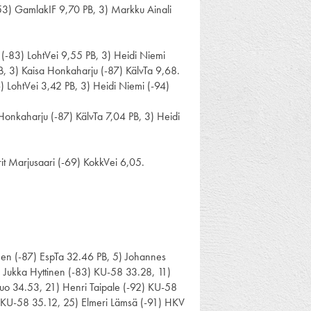
-53) GamlakIF 9,70 PB, 3) Markku Ainali
 (-83) LohtVei 9,55 PB, 3) Heidi Niemi
B, 3) Kaisa Honkaharju (-87) KälvTa 9,68.
) LohtVei 3,42 PB, 3) Heidi Niemi (-94)
Honkaharju (-87) KälvTa 7,04 PB, 3) Heidi
it Marjusaari (-69) KokkVei 6,05.
.
inen (-87) EspTa 32.46 PB, 5) Johannes
) Jukka Hyttinen (-83) KU-58 33.28, 11)
uo 34.53, 21) Henri Taipale (-92) KU-58
7) KU-58 35.12, 25) Elmeri Lämsä (-91) HKV