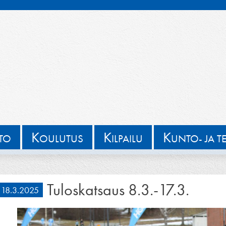
K
K
K
TTO
OULUTUS
ILPAILU
UNTO- JA T
Tuloskatsaus 8.3.-17.3.
18.3.2025