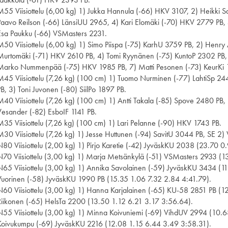
M55 Viisiottelu (6,00 kg) 1) Jukka Hannula (-66) HKV 3107, 2) Heikki 
Paavo Reilson (-66) LänsiUU 2965, 4) Kari Elomäki (-70) HKV 2779 PB,
Esa Paukku (-66) VSMasters 2231.
M50 Viisiottelu (6,00 kg) 1) Simo Piispa (-75) KarhU 3759 PB, 2) Henr
Murtomäki (-71) HKV 2610 PB, 4) Tomi Ryynänen (-75) KuntoP 2302 PB,
Marko Nummenpää (-75) HKV 1985 PB, 7) Matti Pesonen (-73) KeurKi 
M45 Viisiottelu (7,26 kg) (100 cm) 1) Tuomo Nurminen (-77) LahtiSp 2
PB, 3) Toni Juvonen (-80) SiilPo 1897 PB.
M40 Viisiottelu (7,26 kg) (100 cm) 1) Antti Takala (-85) Spove 2480 PB, 2
Vesander (-82) EsboIF 1141 PB.
M35 Viisiottelu (7,26 kg) (100 cm) 1) Lari Pelanne (-90) HKV 1743 PB.
M30 Viisiottelu (7,26 kg) 1) Jesse Huttunen (-94) SavitU 3044 PB, SE 2) Vi
N80 Viisiottelu (2,00 kg) 1) Pirjo Karetie (-42) JyväskKU 2038 (23.70 0
N70 Viisiottelu (3,00 kg) 1) Marja Metsänkylä (-51) VSMasters 2933 (
N65 Viisiottelu (3,00 kg) 1) Annika Savolainen (-59) JyväskKU 3434 (1
Vuorinen (-58) JyväskKU 1990 PB (15.35 1.06 7.32 2.84 4:41.79).
N60 Viisiottelu (3,00 kg) 1) Hanna Karjalainen (-65) KU-58 2851 PB (1
Riikonen (-65) HelsTa 2200 (13.50 1.12 6.21 3.17 3:56.64).
N55 Viisiottelu (3,00 kg) 1) Minna Koivuniemi (-69) VihdUV 2994 (10.6
Koivukumpu (-69) JyväskKU 2216 (12.08 1.15 6.44 3.49 3:58.31).