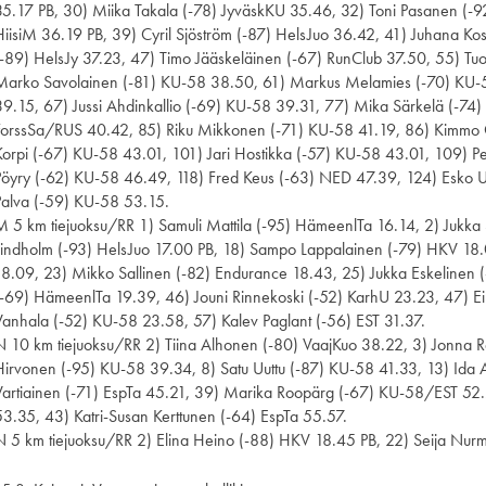
35.17 PB, 30) Miika Takala (-78) JyväskKU 35.46, 32) Toni Pasanen (-
HiisiM 36.19 PB, 39) Cyril Sjöström (-87) HelsJuo 36.42, 41) Juhana Ko
(-89) HelsJy 37.23, 47) Timo Jääskeläinen (-67) RunClub 37.50, 55) 
Marko Savolainen (-81) KU-58 38.50, 61) Markus Melamies (-70) KU-5
39.15, 67) Jussi Ahdinkallio (-69) KU-58 39.31, 77) Mika Särkelä (-74
ForssSa/RUS 40.42, 85) Riku Mikkonen (-71) KU-58 41.19, 86) Kimmo 
Korpi (-67) KU-58 43.01, 101) Jari Hostikka (-57) KU-58 43.01, 109) Pe
Pöyry (-62) KU-58 46.49, 118) Fred Keus (-63) NED 47.39, 124) Esko Urp
Palva (-59) KU-58 53.15.
M 5 km tiejuoksu/RR 1) Samuli Mattila (-95) HämeenlTa 16.14, 2) Jukka 
Lindholm (-93) HelsJuo 17.00 PB, 18) Sampo Lappalainen (-79) HKV 18.0
18.09, 23) Mikko Sallinen (-82) Endurance 18.43, 25) Jukka Eskelinen (
(-69) HämeenlTa 19.39, 46) Jouni Rinnekoski (-52) KarhU 23.23, 47) E
Vanhala (-52) KU-58 23.58, 57) Kalev Paglant (-56) EST 31.37.
N 10 km tiejuoksu/RR 2) Tiina Alhonen (-80) VaajKuo 38.22, 3) Jonna R
Hirvonen (-95) KU-58 39.34, 8) Satu Uuttu (-87) KU-58 41.33, 13) Ida 
Vartiainen (-71) EspTa 45.21, 39) Marika Roopärg (-67) KU-58/EST 52.2
53.35, 43) Katri-Susan Kerttunen (-64) EspTa 55.57.
N 5 km tiejuoksu/RR 2) Elina Heino (-88) HKV 18.45 PB, 22) Seija Nur