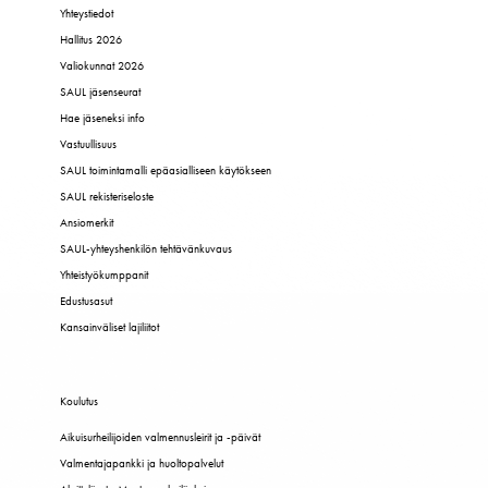
Yhteystiedot
Hallitus 2026
Valiokunnat 2026
SAUL jäsenseurat
Hae jäseneksi info
Vastuullisuus
SAUL toimintamalli epäasialliseen käytökseen
SAUL rekisteriseloste
Ansiomerkit
SAUL-yhteyshenkilön tehtävänkuvaus
Yhteistyökumppanit
Edustusasut
Kansainväliset lajiliitot
Koulutus
Aikuisurheilijoiden valmennusleirit ja -päivät
Valmentajapankki ja huoltopalvelut