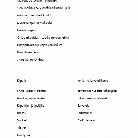
Aloittelijasta Masters-urheilijaksi
Yleisurheilun terveysprofiili aikuisliikkujalle
Aikuisten yleisurheilukoulut
Jäsenseurojen juoksukoulut
Kuuluttajaopas
Ohjaajakoulutus - suorita omaan tahtiin
Kumppanuusjärjestöjen koulutukset
Harjoitusesimerkit
SAUL harjoitusvideot
Kilpailu
Kunto- ja terveysliikunta
SAUL Kilpailukalenteri
Tervetuloa Masters-urheilijaksi!
Muut kilpailukalenterit
Liikkumisen suositukset
Kilpailujen järjestäjille
Terveystori
Lisenssi
Ikäinstituutti
Tulokset
Sydänterveys
Tilastot
Ennätykset