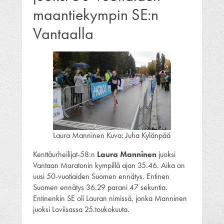
maantiekympin SE:n
Vantaalla
Laura Manninen Kuva: Juha Kylänpää
Kenttäurheilijat-58:n
Laura Manninen
juoksi
Vantaan Maratonin kympillä ajan 35.46. Aika on
uusi 50-vuotiaiden Suomen ennätys. Entinen
Suomen ennätys 36.29 parani 47 sekuntia.
Entinenkin SE oli Lauran nimissä, jonka Manninen
juoksi Loviisassa 25.toukokuuta.