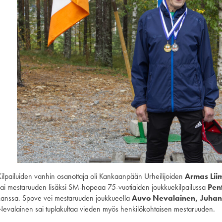
Kilpailuiden vanhin osanottaja oli Kankaanpään Urheilijoiden
Armas Lii
sai mestaruuden lisäksi SM-hopeaa 75-vuotiaiden joukkuekilpailussa
Pent
kanssa. Spove vei mestaruuden joukkueella
Auvo Nevalainen, Juhan
Nevalainen sai tuplakultaa vieden myös henkilökohtaisen mestaruuden.