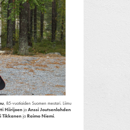
mu
, 85-vuotiaiden Suomen mestari. Liimu
ti Hiirijoen
ja
Anssi Joutsenlahden
i Tikkanen
ja
Raimo Niemi
.