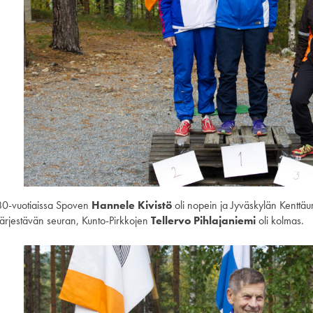
80-vuotiaissa Spoven
Hannele Kivistö
oli nopein ja Jyväskylän Kenttäu
Järjestävän seuran, Kunto-Pirkkojen
Tellervo Pihlajaniemi
oli kolmas.