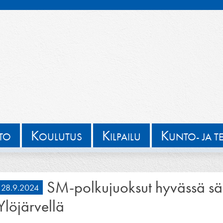
K
K
K
TTO
OULUTUS
ILPAILU
UNTO- JA T
SM-polkujuoksut hyvässä sää
28.9.2024
Ylöjärvellä