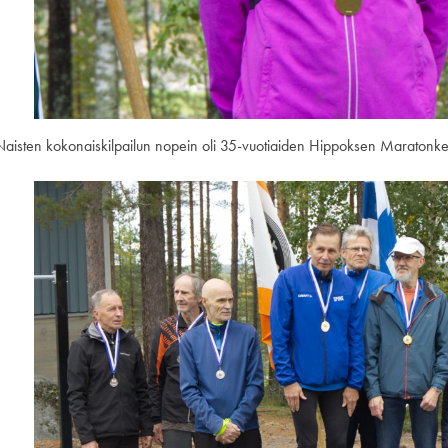
Naisten kokonaiskilpailun nopein oli 35-vuotiaiden Hippoksen Maraton