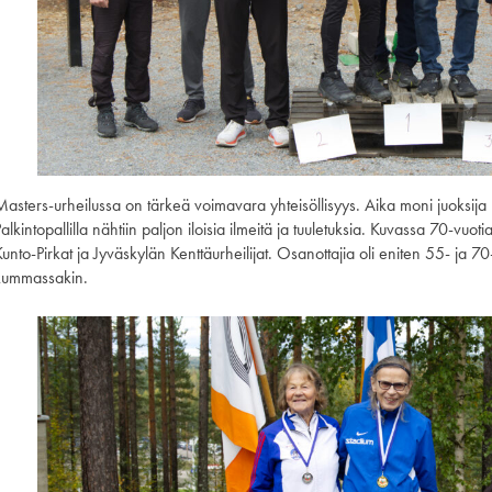
Masters-urheilussa on tärkeä voimavara yhteisöllisyys. Aika moni juoksija 
alkintopallilla nähtiin paljon iloisia ilmeitä ja tuuletuksia. Kuvassa 70-vu
Kunto-Pirkat ja Jyväskylän Kenttäurheilijat. Osanottajia oli eniten 55- ja
kummassakin.