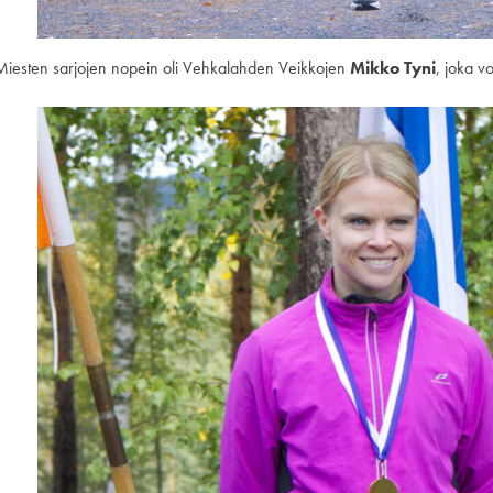
Miesten sarjojen nopein oli Vehkalahden Veikkojen
Mikko Tyni
, joka v