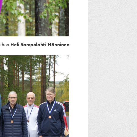
kerhon
Heli Sampolahti-Hänninen
.