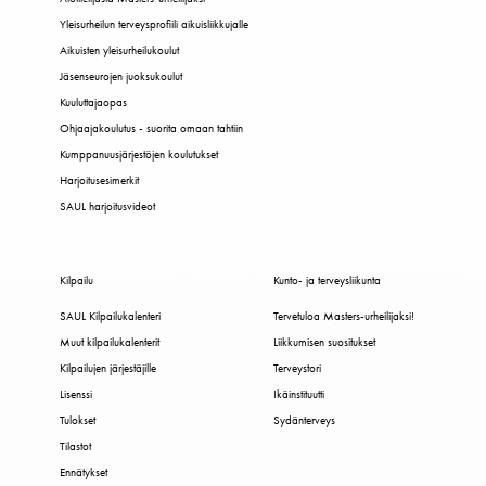
Yleisurheilun terveysprofiili aikuisliikkujalle
Aikuisten yleisurheilukoulut
Jäsenseurojen juoksukoulut
Kuuluttajaopas
Ohjaajakoulutus - suorita omaan tahtiin
Kumppanuusjärjestöjen koulutukset
Harjoitusesimerkit
SAUL harjoitusvideot
Kilpailu
Kunto- ja terveysliikunta
SAUL Kilpailukalenteri
Tervetuloa Masters-urheilijaksi!
Muut kilpailukalenterit
Liikkumisen suositukset
Kilpailujen järjestäjille
Terveystori
Lisenssi
Ikäinstituutti
Tulokset
Sydänterveys
Tilastot
Ennätykset