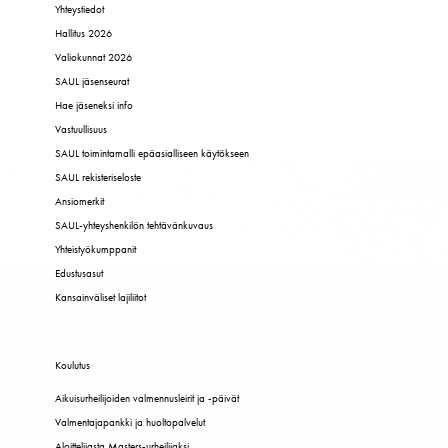
Yhteystiedot
Hallitus 2026
Valiokunnat 2026
SAUL jäsenseurat
Hae jäseneksi info
Vastuullisuus
SAUL toimintamalli epäasialliseen käytökseen
SAUL rekisteriseloste
Ansiomerkit
SAUL-yhteyshenkilön tehtävänkuvaus
Yhteistyökumppanit
Edustusasut
Kansainväliset lajiliitot
Koulutus
Aikuisurheilijoiden valmennusleirit ja -päivät
Valmentajapankki ja huoltopalvelut
Aloittelijasta Masters-urheilijaksi