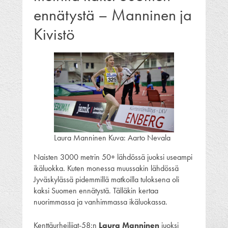
ennätystä – Manninen ja
Kivistö
Laura Manninen Kuva: Aarto Nevala
Naisten 3000 metrin 50+ lähdössä juoksi useampi
ikäluokka. Kuten monessa muussakin lähdössä
Jyväskylässä pidemmillä matkoilla tuloksena oli
kaksi Suomen ennätystä. Tälläkin kertaa
nuorimmassa ja vanhimmassa ikäluokassa.
Kenttäurheilijat-58:n
Laura Manninen
juoksi