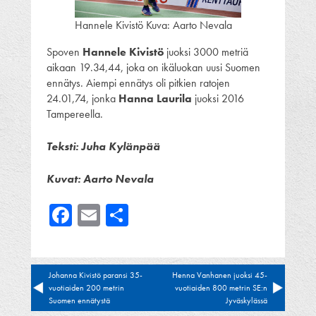
Hannele Kivistö Kuva: Aarto Nevala
Spoven
Hannele Kivistö
juoksi 3000 metriä
aikaan 19.34,44, joka on ikäluokan uusi Suomen
ennätys. Aiempi ennätys oli pitkien ratojen
24.01,74, jonka
Hanna Laurila
juoksi 2016
Tampereella.
Teksti: Juha Kylänpää
Kuvat: Aarto Nevala
Facebook
Email
Share
Artikkelien
Johanna Kivistö paransi 35-
Henna Vanhanen juoksi 45-
vuotiaiden 200 metrin
vuotiaiden 800 metrin SE:n
selaus
Suomen ennätystä
Jyväskylässä