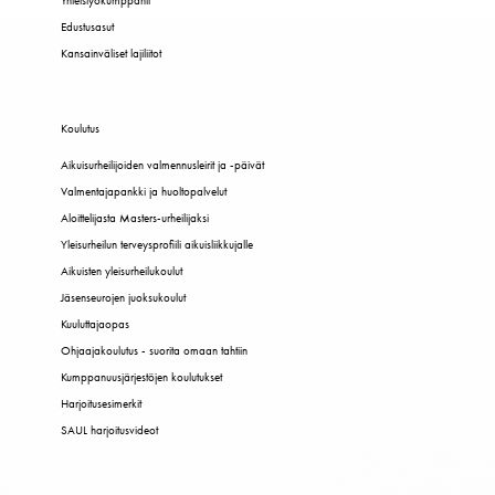
Edustusasut
Kansainväliset lajiliitot
Koulutus
Aikuisurheilijoiden valmennusleirit ja -päivät
Valmentajapankki ja huoltopalvelut
Aloittelijasta Masters-urheilijaksi
Yleisurheilun terveysprofiili aikuisliikkujalle
Aikuisten yleisurheilukoulut
Jäsenseurojen juoksukoulut
Kuuluttajaopas
Ohjaajakoulutus - suorita omaan tahtiin
Kumppanuusjärjestöjen koulutukset
Harjoitusesimerkit
SAUL harjoitusvideot