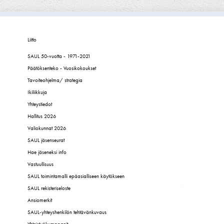
Liitto
SAUL 50-vuotta - 1971-2021
Päätöksenteko - Vuosikokoukset
Tavoiteohjelma/ strategia
Ikiliikkuja
Yhteystiedot
Hallitus 2026
Valiokunnat 2026
SAUL jäsenseurat
Hae jäseneksi info
Vastuullisuus
SAUL toimintamalli epäasialliseen käytökseen
SAUL rekisteriseloste
Ansiomerkit
SAUL-yhteyshenkilön tehtävänkuvaus
Yhteistyökumppanit