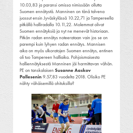
10.03,83 ja paransi omissa nimissään ollutta
Suomen ennätystä. Manninen on tänä talvena
juossut ensin Jyväskylässä 10.22,71 ja Tampereella
pitkällä halliradalla 10.11,22. Molemmat olivat
Suomen ennätyksiä ja nyt ne menevät historiaan.
Pitkän radan ennätys noteerataan vain jos se on
parempi kuin lyhyen radan ennätys. Mannisen
aika on myös ulkoratojen Suomen ennätys, entinen
oli tuo Tampereen halliaika. Pohjoismaisesta
halliennätyksestä Manninen jäi harmittavan vähän.
PE on tanskalaisen
Susanne Aaskov
Pallesenin
9.57,83 vuodelta 2018. Olisiko PE
nähty vähäisemillä ohituksilla?