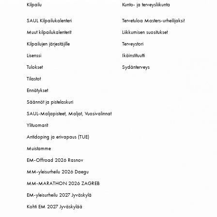
Kilpailu
Kunto- ja terveysliikunta
SAUL Kilpailukalenteri
Tervetuloa Masters-urheilijaksi!
Muut kilpailukalenterit
Liikkumisen suositukset
Kilpailujen järjestäjille
Terveystori
Lisenssi
Ikäinstituutti
Tulokset
Sydänterveys
Tilastot
Ennätykset
Säännöt ja pistelaskuri
SAUL-Maljapisteet, Maljat, Vuosivalinnat
Ylituomarit
Antidoping ja erivapaus (TUE)
Muistamme
EM-Offroad 2026 Rasnov
MM-yleisurheilu 2026 Daegu
MM-MARATHON 2026 ZAGREB
EM-yleisurheilu 2027 Jyväskylä
Kohti EM 2027 Jyväskylää