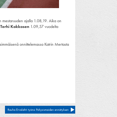
n mestaruuden ajalla 1.08,19. Aika on
n
Terhi Kokkosen
1.09,57 vuodelta
nsimmäisenä onnittelemassa Katrin Mertasta
Rauha Ervalahti työnsi Pohjoismaiden ennätyksen