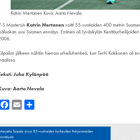
Katrin Mertanen Kuva: Aarto Nevala
V-S Mastersin
Katrin Mertanen
voitti 55-vuotiaiden 400 metrin Suome
ikäluokan uusi Suomen ennätys. Entinen oli Jyväskylän Kenttäurheilijoide
2006.
Kilpailun jälkeen nähtiin hienoa urheiluhenkeä, kun Terhi Kokkonen oli e
maalissa.
Teksti: Juha Kylänpää
Kuva: Aarto Nevala
Facebook
Email
Share
tikkelien
Marjatta Taipale sivusi 85-vuotiaiden korkeuden Pohjoismaiden
ennätystä