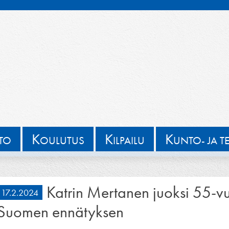
K
K
K
TTO
OULUTUS
ILPAILU
UNTO- JA T
Katrin Mertanen juoksi 55-v
17.2.2024
Suomen ennätyksen