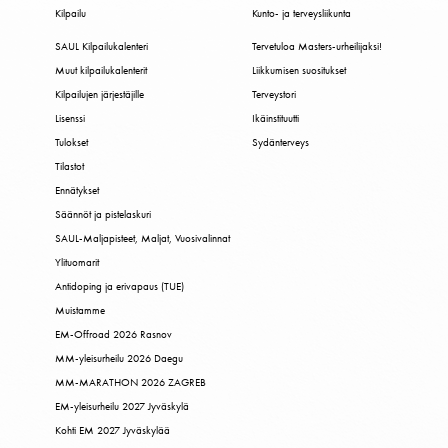
Kilpailu
Kunto- ja terveysliikunta
SAUL Kilpailukalenteri
Tervetuloa Masters-urheilijaksi!
Muut kilpailukalenterit
Liikkumisen suositukset
Kilpailujen järjestäjille
Terveystori
Lisenssi
Ikäinstituutti
Tulokset
Sydänterveys
Tilastot
Ennätykset
Säännöt ja pistelaskuri
SAUL-Maljapisteet, Maljat, Vuosivalinnat
Ylituomarit
Antidoping ja erivapaus (TUE)
Muistamme
EM-Offroad 2026 Rasnov
MM-yleisurheilu 2026 Daegu
MM-MARATHON 2026 ZAGREB
EM-yleisurheilu 2027 Jyväskylä
Kohti EM 2027 Jyväskylää