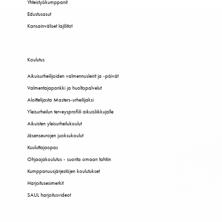
Yhteistyökumppanit
Edustusasut
Kansainväliset lajiliitot
Koulutus
Aikuisurheilijoiden valmennusleirit ja -päivät
Valmentajapankki ja huoltopalvelut
Aloittelijasta Masters-urheilijaksi
Yleisurheilun terveysprofiili aikuisliikkujalle
Aikuisten yleisurheilukoulut
Jäsenseurojen juoksukoulut
Kuuluttajaopas
Ohjaajakoulutus - suorita omaan tahtiin
Kumppanuusjärjestöjen koulutukset
Harjoitusesimerkit
SAUL harjoitusvideot