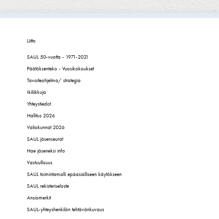
Liitto
SAUL 50-vuotta - 1971-2021
Päätöksenteko - Vuosikokoukset
Tavoiteohjelma/ strategia
Ikiliikkuja
Yhteystiedot
Hallitus 2026
Valiokunnat 2026
SAUL jäsenseurat
Hae jäseneksi info
Vastuullisuus
SAUL toimintamalli epäasialliseen käytökseen
SAUL rekisteriseloste
Ansiomerkit
SAUL-yhteyshenkilön tehtävänkuvaus