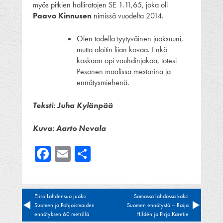
myös pitkien halliratojen SE 1.11,65, joka oli
Paavo Kinnusen
nimissä vuodelta 2014.
Olen todella tyytyväinen juoksuuni,
mutta aloitin liian kovaa. Enkö
koskaan opi vauhdinjakoa, totesi
Pesonen maalissa mestarina ja
ennätysmiehenä.
Teksti: Juha Kylänpää
Kuva: Aarto Nevala
Facebook
Email
Share
Artikkelien
Elisa Lahdensuo juoksi
Samassa lähdössä kaksi
Suomen ja Pohjoismaiden
Suomen ennätystä – Raija
selaus
ennätyksen 60 metrillä
Hildén ja Pirjo Karetie