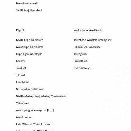
Harjoitusesimerkit
SAUL harjoitusvideot
Kilpailu
Kunto- ja terveysliikunta
SAUL Kilpailukalenteri
Tervetuloa Masters-urheilijaksi!
Muut kilpailukalenterit
Liikkumisen suositukset
Kilpailujen järjestäjille
Terveystori
Lisenssi
Ikäinstituutti
Tulokset
Sydänterveys
Tilastot
Ennätykset
Säännöt ja pistelaskuri
SAUL-Maljapisteet, Maljat, Vuosivalinnat
Ylituomarit
Antidoping ja erivapaus (TUE)
Muistamme
EM-Offroad 2026 Rasnov