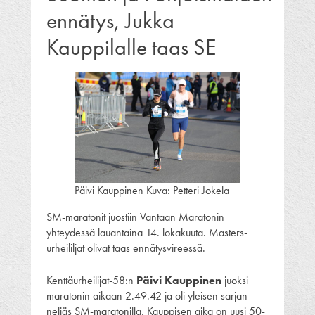
ennätys, Jukka
Kauppilalle taas SE
Päivi Kauppinen Kuva: Petteri Jokela
SM-maratonit juostiin Vantaan Maratonin
yhteydessä lauantaina 14. lokakuuta. Masters-
urheililjat olivat taas ennätysvireessä.
Kenttäurheilijat-58:n
Päivi Kauppinen
juoksi
maratonin aikaan 2.49.42 ja oli yleisen sarjan
neljäs SM-maratonilla. Kauppisen aika on uusi 50-