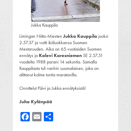
Jukka Kauppila
Limingan Niitto-Miesten
Jukka Kauppila
juoksi
2.57.37 ja voitti ikäluokkansa Suomen
Mestaruuden. Aika on 65-vuotiaiden Suomen
ennätys ja
Kalevi Karesniemen
SE 2.57.51
vuodelta 1988 parani 14 sekuntia. Samalla
Kauppilasta tuli vanhin suomalainen, joka on
alittanut kolme tuntia maratonilla.
Onnittelut Päivi ja Jukka ennätyksistä!
Juha Kylänpää
Facebook
Email
Share