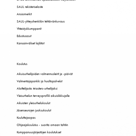
SAUL rekisteriseloste
Ansiomerkit
SAUL-yhteyshenkilön tehtävänkuvaus
Yhteistyökumppanit
Edustusasut
Kansainväliset lajiliitot
Koulutus
Aikuisurheilijoiden valmennusleirit ja -päivät
Valmentajapankki ja huoltopalvelut
Aloittelijasta Masters-urheilijaksi
Yleisurheilun terveysprofiili aikuisliikkujalle
Aikuisten yleisurheilukoulut
Jäsenseurojen juoksukoulut
Kuuluttajaopas
Ohjaajakoulutus - suorita omaan tahtiin
Kumppanuusjärjestöjen koulutukset