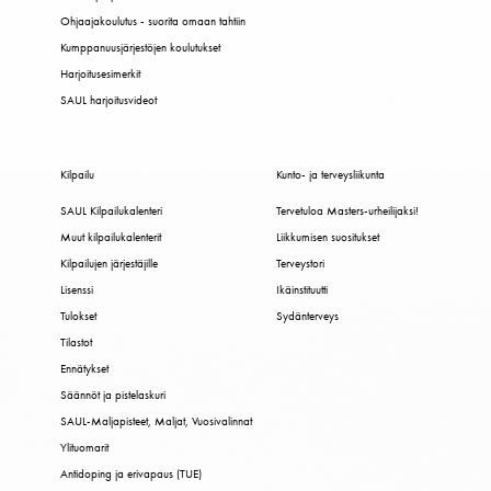
Ohjaajakoulutus - suorita omaan tahtiin
Kumppanuusjärjestöjen koulutukset
Harjoitusesimerkit
SAUL harjoitusvideot
Kilpailu
Kunto- ja terveysliikunta
SAUL Kilpailukalenteri
Tervetuloa Masters-urheilijaksi!
Muut kilpailukalenterit
Liikkumisen suositukset
Kilpailujen järjestäjille
Terveystori
Lisenssi
Ikäinstituutti
Tulokset
Sydänterveys
Tilastot
Ennätykset
Säännöt ja pistelaskuri
SAUL-Maljapisteet, Maljat, Vuosivalinnat
Ylituomarit
Antidoping ja erivapaus (TUE)