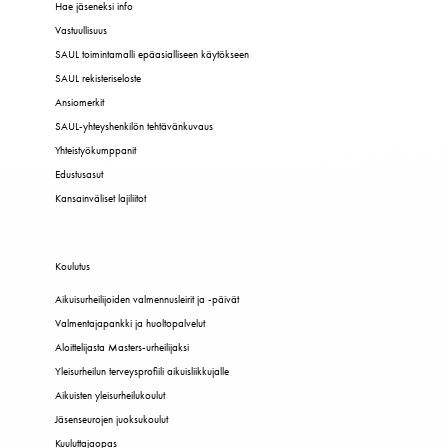
Hae jäseneksi info
Vastuullisuus
SAUL toimintamalli epäasialliseen käytökseen
SAUL rekisteriseloste
Ansiomerkit
SAUL-yhteyshenkilön tehtävänkuvaus
Yhteistyökumppanit
Edustusasut
Kansainväliset lajiliitot
Koulutus
Aikuisurheilijoiden valmennusleirit ja -päivät
Valmentajapankki ja huoltopalvelut
Aloittelijasta Masters-urheilijaksi
Yleisurheilun terveysprofiili aikuisliikkujalle
Aikuisten yleisurheilukoulut
Jäsenseurojen juoksukoulut
Kuuluttajaopas