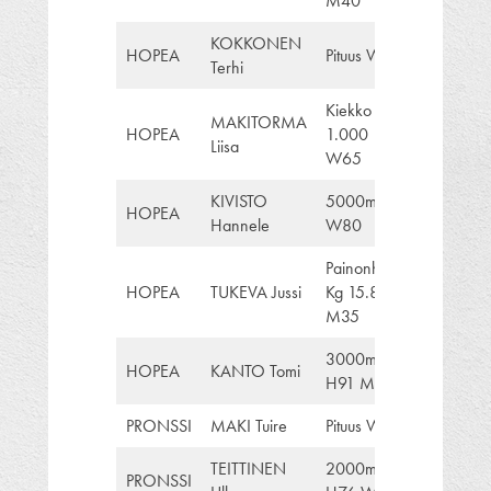
M40
KOKKONEN
HOPEA
Pituus W75
Terhi
Kiekko Kg
MAKITORMA
HOPEA
1.000
Liisa
W65
KIVISTO
5000m
HOPEA
Hannele
W80
Painonheitto
HOPEA
TUKEVA Jussi
Kg 15.88
M35
3000mSC
HOPEA
KANTO Tomi
H91 M50
PRONSSI
MAKI Tuire
Pituus W45
TEITTINEN
2000mSC
PRONSSI