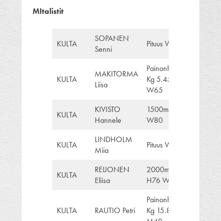
MItalistit
SOPANEN
KULTA
Pituus W95
Senni
Painonheitto
MAKITORMA
KULTA
Kg 5.45
Liisa
W65
KIVISTO
1500m
KULTA
Hannele
W80
LINDHOLM
KULTA
Pituus W35
Miia
REIJONEN
2000mSC
KULTA
Eliisa
H76 W70
Painonheitto
KULTA
RAUTIO Petri
Kg 15.88