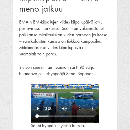
meno jatkuu
EMA:n EM-kilpailujen viides kilpailupäivä jatkui
positiivisissa merkeissä. Suomi on vakiinnuttanut
paikkansa mitalitaulukon viiden parhaan joukossa
– ranskalaisten kanssa on tiukkaa kamppailua.
Mitalimäärässä viides kilpailupäivä oli
suomalaisittain paras.
Yleisön suurimman huomion sai N95 sarjan
hurmaava pituushyppääjä Senni Sopanen.
Senni hyppää – yleisö hurraa.