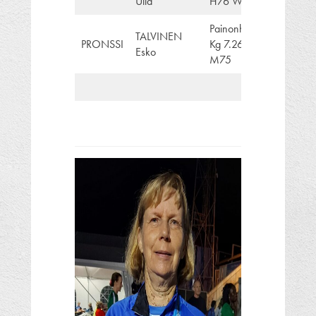
Ulla
H76 W65
Painonheitto
TALVINEN
PRONSSI
Kg 7.260
Esko
M75