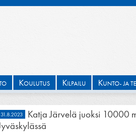
K
K
K
TTO
OULUTUS
ILPAILU
UNTO- JA T
Katja Järvelä juoksi 10000 m
31.8.2023
Jyväskylässä