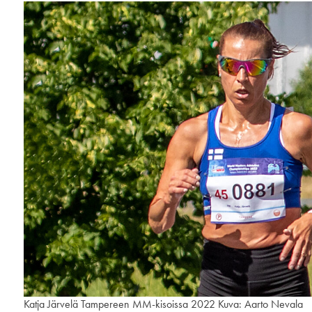
Katja Järvelä Tampereen MM-kisoissa 2022 Kuva: Aarto Nevala