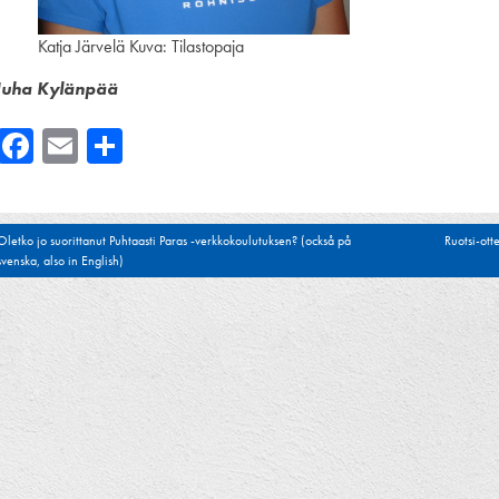
Katja Järvelä Kuva: Tilastopaja
Juha Kylänpää
Facebook
Email
Share
tikkelien
Oletko jo suorittanut Puhtaasti Paras -verkkokoulutuksen? (också på
Ruotsi-ott
svenska, also in English)
laus