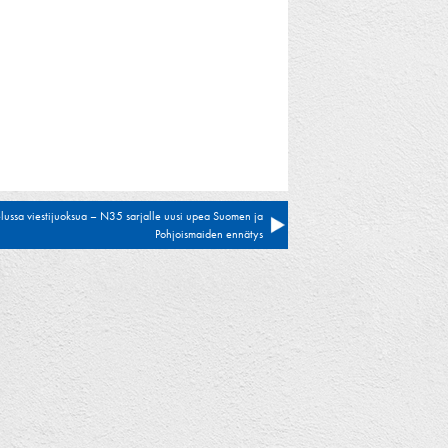
elussa viestijuoksua – N35 sarjalle uusi upea Suomen ja
Pohjoismaiden ennätys