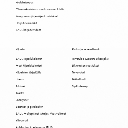
Kuuluttajaopas
Ohjaajakoulutus - suorita omaan tahtiin
Kumppanuusjärjestöjen koulutukset
Harjoitusesimerkit
SAUL harjoitusvideot
Kilpailu
Kunto- ja terveysliikunta
SAUL Kilpailukalenteri
Tervetuloa Masters-urheilijaksi!
Muut kilpailukalenterit
Liikkumisen suositukset
Kilpailujen järjestäjille
Terveystori
Lisenssi
Ikäinstituutti
Tulokset
Sydänterveys
Tilastot
Ennätykset
Säännöt ja pistelaskuri
SAUL-Maljapisteet, Maljat, Vuosivalinnat
Ylituomarit
Antidoping ja erivapaus (TUE)