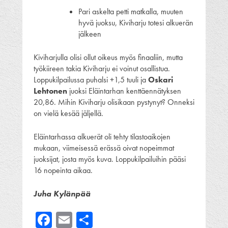
Pari askelta petti matkalla, muuten
hyvä juoksu, Kiviharju totesi alkuerän
jälkeen
Kiviharjulla olisi ollut oikeus myös finaaliin, mutta
työkiireen takia Kiviharju ei voinut osallistua.
Loppukilpailussa puhalsi +1,5 tuuli ja
Oskari
Lehtonen
juoksi Eläintarhan kenttäennätyksen
20,86. Mihin Kiviharju olisikaan pystynyt? Onneksi
on vielä kesää jäljellä.
Eläintarhassa alkuerät oli tehty tilastoaikojen
mukaan, viimeisessä erässä oivat nopeimmat
juoksijat, josta myös kuva. Loppukilpailuihin pääsi
16 nopeinta aikaa.
Juha Kylänpää
Facebook
Email
Share