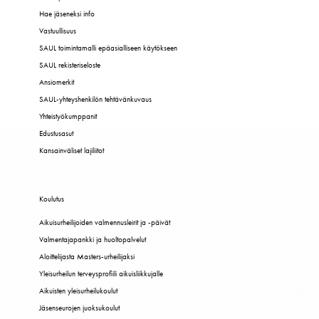
Hae jäseneksi info
Vastuullisuus
SAUL toimintamalli epäasialliseen käytökseen
SAUL rekisteriseloste
Ansiomerkit
SAUL-yhteyshenkilön tehtävänkuvaus
Yhteistyökumppanit
Edustusasut
Kansainväliset lajiliitot
Koulutus
Aikuisurheilijoiden valmennusleirit ja -päivät
Valmentajapankki ja huoltopalvelut
Aloittelijasta Masters-urheilijaksi
Yleisurheilun terveysprofiili aikuisliikkujalle
Aikuisten yleisurheilukoulut
Jäsenseurojen juoksukoulut