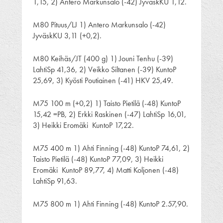
1,15, 2) Antero Markunsalo (-42) JyväskKU 1,12.
M80 Pituus/LJ 1) Antero Markunsalo (-42)
JyväskKU 3,11 (+0,2).
M80 Keihäs/JT (400 g) 1) Jouni Tenhu (-39)
LahtiSp 41,36, 2) Veikko Siltanen (-39) KuntoP
25,69, 3) Kyösti Poutiainen (-41) HKV 25,49.
M75 100 m (+0,2) 1) Taisto Pietilä (-48) KuntoP
15,42 =PB, 2) Erkki Raskinen (-47) LahtiSp 16,01,
3) Heikki Eromäki KuntoP 17,22.
M75 400 m 1) Ahti Finning (-48) KuntoP 74,61, 2)
Taisto Pietilä (-48) KuntoP 77,09, 3) Heikki
Eromäki KuntoP 89,77, 4) Matti Koljonen (-48)
LahtiSp 91,63.
M75 800 m 1) Ahti Finning (-48) KuntoP 2.57,90.