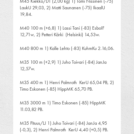
M45 Kiekko/DT (2,00 kg) 1) Tomi Nissinen (-75)
LaukU 29,03, 2) Matti Saunanen (-75) IkaalU
19,84.
M40 100 m (+6,8) 1) Lassi Tani (-83) EsboIF
12,71w, 2) Petteri Kärki (Helsinki) 14,53w.
M40 800 m 1) Kalle Lehto (-83) KuhmKu 2.16,06.
M35 100 m (+2,9) 1) Juho Toivari (-84) JanJa
12,57w.
M35 400 m 1) Henri Palmroth KerU 65,04 PB, 2)
Timo Eskonen (-85) HippMK 65,70 PB.
M35 3000 m 1) Timo Eskonen (-85) HippMK
11.03,82 PB.
M35 Pituus/LJ 1) Juho Toivari (-84) JanJa 4,95
(-0,3), 2) Henri Palmroth KerU 4,40 (+0,5) PB.