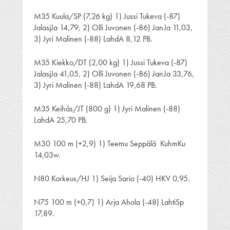
M35 Kuula/SP (7,26 kg) 1) Jussi Tukeva (-87)
JalasjJa 14,79, 2) Olli Juvonen (-86) JanJa 11,03,
3) Jyri Malinen (-88) LahdA 8,12 PB.
M35 Kiekko/DT (2,00 kg) 1) Jussi Tukeva (-87)
JalasjJa 41,05, 2) Olli Juvonen (-86) JanJa 33,76,
3) Jyri Malinen (-88) LahdA 19,68 PB.
M35 Keihäs/JT (800 g) 1) Jyri Malinen (-88)
LahdA 25,70 PB.
M30 100 m (+2,9) 1) Teemu Seppälä KuhmKu
14,03w.
N80 Korkeus/HJ 1) Seija Sario (-40) HKV 0,95.
N75 100 m (+0,7) 1) Arja Ahola (-48) LahtiSp
17,89.