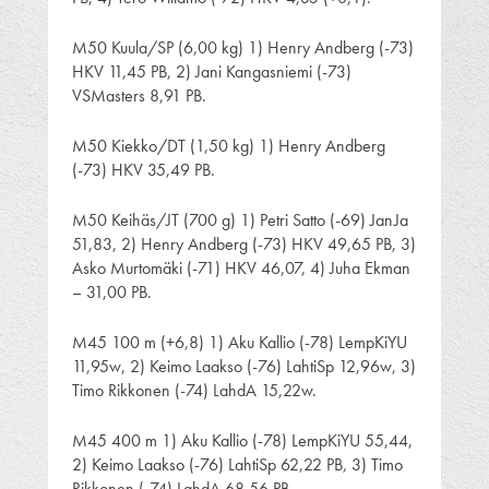
M50 Kuula/SP (6,00 kg) 1) Henry Andberg (-73)
HKV 11,45 PB, 2) Jani Kangasniemi (-73)
VSMasters 8,91 PB.
M50 Kiekko/DT (1,50 kg) 1) Henry Andberg
(-73) HKV 35,49 PB.
M50 Keihäs/JT (700 g) 1) Petri Satto (-69) JanJa
51,83, 2) Henry Andberg (-73) HKV 49,65 PB, 3)
Asko Murtomäki (-71) HKV 46,07, 4) Juha Ekman
– 31,00 PB.
M45 100 m (+6,8) 1) Aku Kallio (-78) LempKiYU
11,95w, 2) Keimo Laakso (-76) LahtiSp 12,96w, 3)
Timo Rikkonen (-74) LahdA 15,22w.
M45 400 m 1) Aku Kallio (-78) LempKiYU 55,44,
2) Keimo Laakso (-76) LahtiSp 62,22 PB, 3) Timo
Rikkonen (-74) LahdA 68,56 PB.