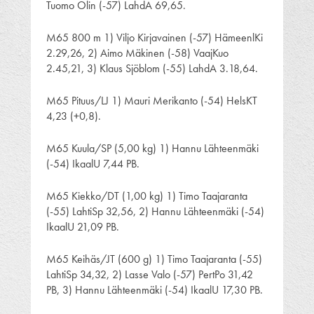
Tuomo Olin (-57) LahdA 69,65.
M65 800 m 1) Viljo Kirjavainen (-57) HämeenlKi
2.29,26, 2) Aimo Mäkinen (-58) VaajKuo
2.45,21, 3) Klaus Sjöblom (-55) LahdA 3.18,64.
M65 Pituus/LJ 1) Mauri Merikanto (-54) HelsKT
4,23 (+0,8).
M65 Kuula/SP (5,00 kg) 1) Hannu Lähteenmäki
(-54) IkaalU 7,44 PB.
M65 Kiekko/DT (1,00 kg) 1) Timo Taajaranta
(-55) LahtiSp 32,56, 2) Hannu Lähteenmäki (-54)
IkaalU 21,09 PB.
M65 Keihäs/JT (600 g) 1) Timo Taajaranta (-55)
LahtiSp 34,32, 2) Lasse Valo (-57) PertPo 31,42
PB, 3) Hannu Lähteenmäki (-54) IkaalU 17,30 PB.