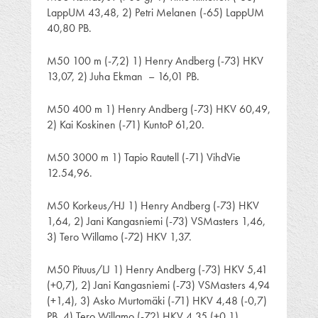
LappUM 43,48, 2) Petri Melanen (-65) LappUM
40,80 PB.
M50 100 m (-7,2) 1) Henry Andberg (-73) HKV
13,07, 2) Juha Ekman – 16,01 PB.
M50 400 m 1) Henry Andberg (-73) HKV 60,49,
2) Kai Koskinen (-71) KuntoP 61,20.
M50 3000 m 1) Tapio Rautell (-71) VihdVie
12.54,96.
M50 Korkeus/HJ 1) Henry Andberg (-73) HKV
1,64, 2) Jani Kangasniemi (-73) VSMasters 1,46,
3) Tero Willamo (-72) HKV 1,37.
M50 Pituus/LJ 1) Henry Andberg (-73) HKV 5,41
(+0,7), 2) Jani Kangasniemi (-73) VSMasters 4,94
(+1,4), 3) Asko Murtomäki (-71) HKV 4,48 (-0,7)
PB, 4) Tero Willamo (-72) HKV 4,35 (+0,1).