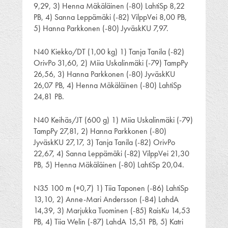
9,29, 3) Henna Mäkäläinen (-80) LahtiSp 8,22
PB, 4) Sanna Leppämäki (-82) VilppVei 8,00 PB,
5) Hanna Parkkonen (-80) JyväskKU 7,97.
N40 Kiekko/DT (1,00 kg) 1) Tanja Tanila (-82)
OrivPo 31,60, 2) Miia Uskalinmäki (-79) TampPy
26,56, 3) Hanna Parkkonen (-80) JyväskKU
26,07 PB, 4) Henna Mäkäläinen (-80) LahtiSp
24,81 PB.
N40 Keihäs/JT (600 g) 1) Miia Uskalinmäki (-79)
TampPy 27,81, 2) Hanna Parkkonen (-80)
JyväskKU 27,17, 3) Tanja Tanila (-82) OrivPo
22,67, 4) Sanna Leppämäki (-82) VilppVei 21,30
PB, 5) Henna Mäkäläinen (-80) LahtiSp 20,04.
N35 100 m (+0,7) 1) Tiia Taponen (-86) LahtiSp
13,10, 2) Anne-Mari Andersson (-84) LahdA
14,39, 3) Marjukka Tuominen (-85) RaisKu 14,53
PB, 4) Tiia Welin (-87) LahdA 15,51 PB, 5) Katri