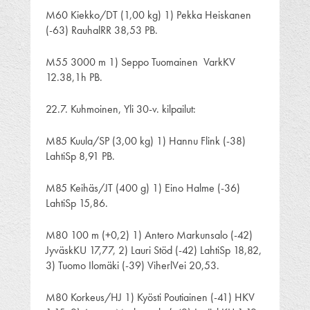
M60 Kiekko/DT (1,00 kg) 1) Pekka Heiskanen
(-63) RauhalRR 38,53 PB.
M55 3000 m 1) Seppo Tuomainen VarkKV
12.38,1h PB.
22.7. Kuhmoinen, Yli 30-v. kilpailut:
M85 Kuula/SP (3,00 kg) 1) Hannu Flink (-38)
LahtiSp 8,91 PB.
M85 Keihäs/JT (400 g) 1) Eino Halme (-36)
LahtiSp 15,86.
M80 100 m (+0,2) 1) Antero Markunsalo (-42)
JyväskKU 17,77, 2) Lauri Stöd (-42) LahtiSp 18,82,
3) Tuomo Ilomäki (-39) ViherlVei 20,53.
M80 Korkeus/HJ 1) Kyösti Poutiainen (-41) HKV