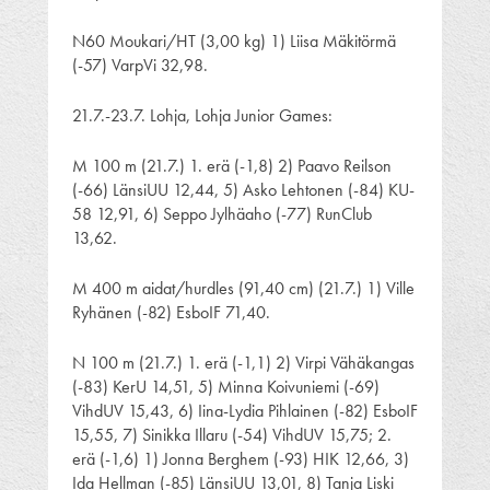
N60 Moukari/HT (3,00 kg) 1) Liisa Mäkitörmä
(-57) VarpVi 32,98.
21.7.-23.7. Lohja, Lohja Junior Games:
M 100 m (21.7.) 1. erä (-1,8) 2) Paavo Reilson
(-66) LänsiUU 12,44, 5) Asko Lehtonen (-84) KU-
58 12,91, 6) Seppo Jylhäaho (-77) RunClub
13,62.
M 400 m aidat/hurdles (91,40 cm) (21.7.) 1) Ville
Ryhänen (-82) EsboIF 71,40.
N 100 m (21.7.) 1. erä (-1,1) 2) Virpi Vähäkangas
(-83) KerU 14,51, 5) Minna Koivuniemi (-69)
VihdUV 15,43, 6) Iina-Lydia Pihlainen (-82) EsboIF
15,55, 7) Sinikka Illaru (-54) VihdUV 15,75; 2.
erä (-1,6) 1) Jonna Berghem (-93) HIK 12,66, 3)
Ida Hellman (-85) LänsiUU 13,01, 8) Tanja Liski