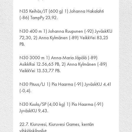
N35 Keihäs/JT (600 g) 1) Johanna Hakalahti
(-86) TampPy 23,92.
N30 400 m 1) Johanna Ruupunen (-92) JyväskKU
72,30, 2) Anna Kylmänen (-89) VeikkVei 83,25
PB.
N30 3000 m 1) Anna-Maria Jäpölä (-89)
AsikkRai 12.56,65 PB, 2) Anna Kylmänen (-89)
VeikkVei 13.53,77 PB.
N30 Pituus/LJ 1) Pia Haarma (-91) JyväskKU 4,41
(-0,4).
N30 Kuula/SP (4,00 kg) 1) Pia Haarma (-91)
JyväskKU 9,43.
22.7. Kiuruvesi, Kiuruvesi Games, kentän
vihkiäiskilpailut: