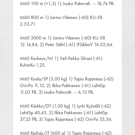
M60 100 m (+1,3) 1) Jouko Palmroth – 18,74 PB.
M60 800 m 1) Jarmo Viitanen (-60) KU-58
2.53,71.
M60 3000 m 1) Jarmo Viitanen (-60) KU-58
12.14,84, 2) Peter Ståhl (-61) IFSibboV 16.02,64.
M60 Korkeus/HJ 1) Veli-Pekka Silvast (-61)
KuhmKu 1,25.
M60 Kuula/SP (5,00 kg) 1) Tapio Rajantaus (-62)
OrivPo 11,13, 2) Ilkka Pakkanen (-61) LahtiSp
11,03 PB, 3) Jouko Palmroth – 6,10 PB.
M60 Kiekko/DT (1,00 kg) 1) Jyrki Kyöstilä (-62)
LahtiSp 40,43, 2) Ilkka Pakkanen (-61) LahtiSp
37,25 PB, 3) Tapio Rajantaus (-62) OrivPo 33,36.
M60 Keihäs/JT (600 g) 1) Tapio Rajantaus (-62)