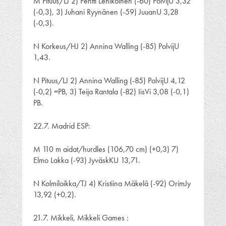
M Pituus/LJ 2) Pentti Lehikoinen (-60) PolvijU 3,32
(-0,3), 3) Juhani Ryynänen (-59) JuuanU 3,28
(-0,3).
N Korkeus/HJ 2) Annina Walling (-85) PolvijU
1,43.
N Pituus/LJ 2) Annina Walling (-85) PolvijU 4,12
(-0,2) =PB, 3) Teija Rantala (-82) IisVi 3,08 (-0,1)
PB.
22.7. Madrid ESP:
M 110 m aidat/hurdles (106,70 cm) (+0,3) 7)
Elmo Lakka (-93) JyväskKU 13,71.
N Kolmiloikka/TJ 4) Kristiina Mäkelä (-92) OrimJy
13,92 (+0,2).
21.7. Mikkeli, Mikkeli Games :