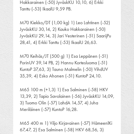
Hakkarainen (-50) JyväskKU 10,10, 6) Erkki
Tanttu (-53) IkaalU 9,59 PB.
M70 Kiekko/DT (1,00 kg) 1) Leo Lahtinen (-52)
JyväskKU 30,14, 2) Kauko Hakkarainen (-50)
JyväskKU 29,14, 3) Jari Vesterinen (-51) SaarijPu
28,41, 4) Erkki Tanttu (-53) IkaalU 26,63.
M70 Keihäs/JT (500 g) 1) Esa Leppänen (-51)
PorinUV 39,14 PB, 2) Hannu Kortesluoma (-51)
KuntoP 37,63, 3) Tauno Malmelin (-50) VihdUV
35,39, 4) Esko Ahonen (-51) KuntoP 24,10.
M65 100 m (+1,3) 1) Esa Salminen (-58) HKV
13,39, 2) Tapio Savolainen (-56) JyväskKU 14,09,
3) Tuomo Olin (-57) LahdA 14,57, 4) Juha
Meriläinen (-57) KuntoP 16,28.
M65 400 m 1) Viljo Kirjavainen (-57) HämeenlKi
67,47, 2) Esa Salminen (-58) HKV 68,56, 3)