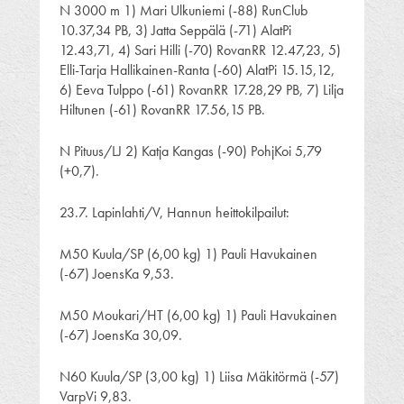
N 3000 m 1) Mari Ulkuniemi (-88) RunClub
10.37,34 PB, 3) Jatta Seppälä (-71) AlatPi
12.43,71, 4) Sari Hilli (-70) RovanRR 12.47,23, 5)
Elli-Tarja Hallikainen-Ranta (-60) AlatPi 15.15,12,
6) Eeva Tulppo (-61) RovanRR 17.28,29 PB, 7) Lilja
Hiltunen (-61) RovanRR 17.56,15 PB.
N Pituus/LJ 2) Katja Kangas (-90) PohjKoi 5,79
(+0,7).
23.7. Lapinlahti/V, Hannun heittokilpailut:
M50 Kuula/SP (6,00 kg) 1) Pauli Havukainen
(-67) JoensKa 9,53.
M50 Moukari/HT (6,00 kg) 1) Pauli Havukainen
(-67) JoensKa 30,09.
N60 Kuula/SP (3,00 kg) 1) Liisa Mäkitörmä (-57)
VarpVi 9,83.