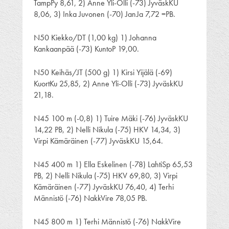
TampPy 8,61, 2) Anne Yli-Olli (-73) JyväskKU
8,06, 3) Inka Juvonen (-70) JanJa 7,72 =PB.
N50 Kiekko/DT (1,00 kg) 1) Johanna
Kankaanpää (-73) KuntoP 19,00.
N50 Keihäs/JT (500 g) 1) Kirsi Yijälä (-69)
KuortKu 25,85, 2) Anne Yli-Olli (-73) JyväskKU
21,18.
N45 100 m (-0,8) 1) Tuire Mäki (-76) JyväskKU
14,22 PB, 2) Nelli Nikula (-75) HKV 14,34, 3)
Virpi Kämäräinen (-77) JyväskKU 15,64.
N45 400 m 1) Ella Eskelinen (-78) LahtiSp 65,53
PB, 2) Nelli Nikula (-75) HKV 69,80, 3) Virpi
Kämäräinen (-77) JyväskKU 76,40, 4) Terhi
Männistö (-76) NakkVire 78,05 PB.
N45 800 m 1) Terhi Männistö (-76) NakkVire