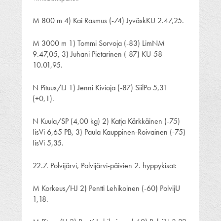
M 800 m 4) Kai Rasmus (-74) JyväskKU 2.47,25.
M 3000 m 1) Tommi Sorvoja (-83) LimNM
9.47,05, 3) Juhani Pietarinen (-87) KU-58
10.01,95.
N Pituus/LJ 1) Jenni Kivioja (-87) SiilPo 5,31
(+0,1).
N Kuula/SP (4,00 kg) 2) Katja Kärkkäinen (-75)
IisVi 6,65 PB, 3) Paula Kauppinen-Roivainen (-75)
IisVi 5,35.
22.7. Polvijärvi, Polvijärvi-päivien 2. hyppykisat:
M Korkeus/HJ 2) Pentti Lehikoinen (-60) PolvijU
1,18.