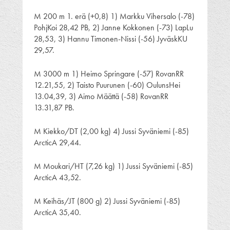
M 200 m 1. erä (+0,8) 1) Markku Vihersalo (-78)
PohjKoi 28,42 PB, 2) Janne Kokkonen (-73) LapLu
28,53, 3) Hannu Timonen-Nissi (-56) JyväskKU
29,57.
M 3000 m 1) Heimo Springare (-57) RovanRR
12.21,55, 2) Taisto Puurunen (-60) OulunsHei
13.04,39, 3) Aimo Määttä (-58) RovanRR
13.31,87 PB.
M Kiekko/DT (2,00 kg) 4) Jussi Syväniemi (-85)
ArcticA 29,44.
M Moukari/HT (7,26 kg) 1) Jussi Syväniemi (-85)
ArcticA 43,52.
M Keihäs/JT (800 g) 2) Jussi Syväniemi (-85)
ArcticA 35,40.