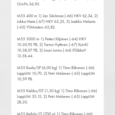
OrivPo 36,93.
M55 400 m 1) Jan Särömaa (-66) HKV 62,34, 2)
Jukka Hieta (-67) HKV 65,23, 3) Jaakko Helanto
(-65) VSMasters 65,82.
M55 3000 m 1) Petteri Kilpinen (-64) HKV
10.30,92 PB, 2) Tarmo Hyttinen (-67) KoivKi
10.38,07 PB, 3) Jouni Jurmu (-64) IFSibboV
13.58,44.
M55 Kuula/SP (6,00 kg) 1) Timo Riikonen (-66)
LappUM 10,70, 2) Petri Melanen (-65) LappUM
10,59 PB.
M55 Kiekko/DT (1,50 kg) 1) Timo Riikonen (-66)
LappUM 33,15, 2) Petri Melanen (-65) LappUM
28,20.
M55 Keihäs/JT (700 g) 1) Timo Riikonen (-66)