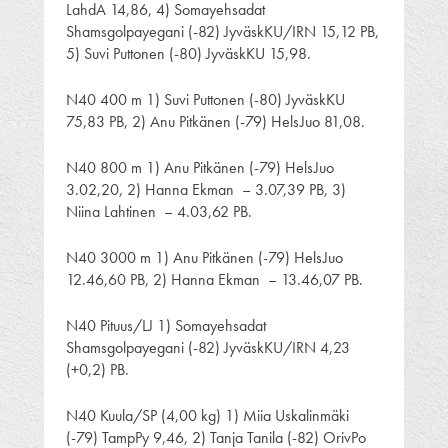
LahdA 14,86, 4) Somayehsadat
Shamsgolpayegani (-82) JyväskKU/IRN 15,12 PB,
5) Suvi Puttonen (-80) JyväskKU 15,98.
N40 400 m 1) Suvi Puttonen (-80) JyväskKU
75,83 PB, 2) Anu Pitkänen (-79) HelsJuo 81,08.
N40 800 m 1) Anu Pitkänen (-79) HelsJuo
3.02,20, 2) Hanna Ekman – 3.07,39 PB, 3)
Niina Lahtinen – 4.03,62 PB.
N40 3000 m 1) Anu Pitkänen (-79) HelsJuo
12.46,60 PB, 2) Hanna Ekman – 13.46,07 PB.
N40 Pituus/LJ 1) Somayehsadat
Shamsgolpayegani (-82) JyväskKU/IRN 4,23
(+0,2) PB.
N40 Kuula/SP (4,00 kg) 1) Miia Uskalinmäki
(-79) TampPy 9,46, 2) Tanja Tanila (-82) OrivPo