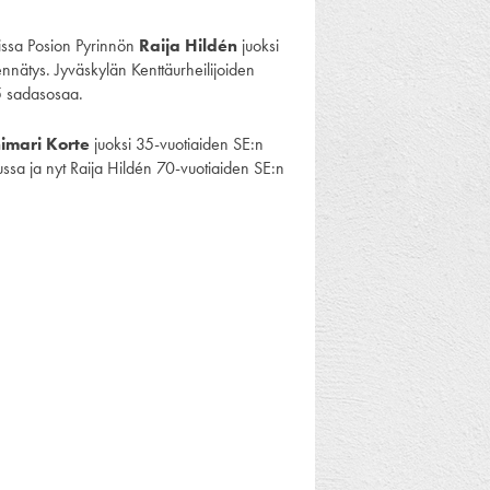
issa Posion Pyrinnön
Raija Hildén
juoksi
nätys. Jyväskylän Kenttäurheilijoiden
5 sadasosaa.
imari Korte
juoksi 35-vuotiaiden SE:n
ssa ja nyt Raija Hildén 70-vuotiaiden SE:n