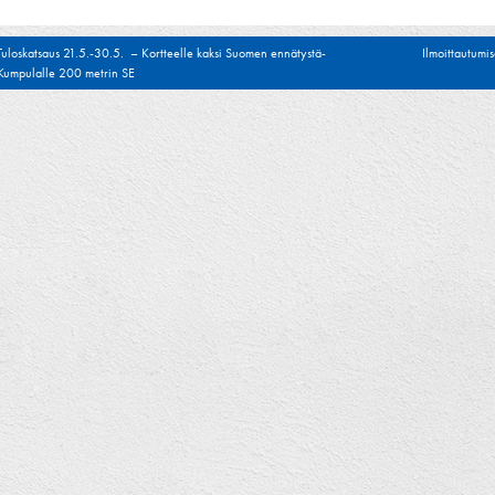
tikkelien
Tuloskatsaus 21.5.-30.5. – Kortteelle kaksi Suomen ennätystä-
Ilmoittautumis
Kumpulalle 200 metrin SE
laus