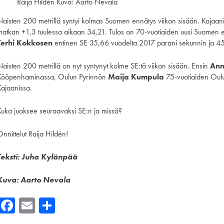
Raija Hildén Kuva: Aarto Nevala
Naisten 200 metrillä syntyi kolmas Suomen ennätys viikon sisään. Kajaan
matkan +1,3 tuulessa aikaan 34,21. Tulos on 70-vuotiaiden uusi Suomen en
Terhi Kokkosen
entinen SE 35,66 vuodelta 2017 parani sekunnin ja 4
Naisten 200 metrillä on nyt syntynyt kolme SE:tä viikon sisään. Ensin
Ann
Kööpenhaminassa, Oulun Pyrinnön
Maija Kumpula
75-vuotiaiden Oulu
Kajaanissa.
Kuka juoksee seuraavaksi SE:n ja missä?
nnittelut Raija Hildén!
Teksti: Juha Kylänpää
Kuva: Aarto Nevala
Facebook
Email
Share