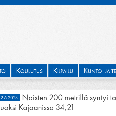
K
K
K
TTO
OULUTUS
ILPAILU
UNTO- JA T
Naisten 200 metrillä syntyi t
2.6.2023
juoksi Kajaanissa 34,21