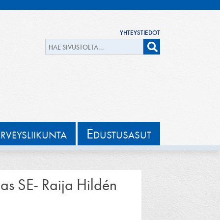
YHTEYSTIEDOT
E
ERVEYSLIIKUNTA
DUSTUSASUT
aas SE- Raija Hildén