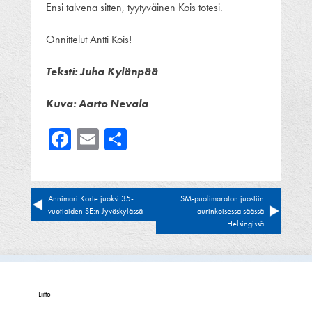
Ensi talvena sitten, tyytyväinen Kois totesi.
Onnittelut Antti Kois!
Teksti: Juha Kylänpää
Kuva: Aarto Nevala
Facebook
Email
Share
Artikkelien
Annimari Korte juoksi 35-
SM-puolimaraton juostiin
vuotiaiden SE:n Jyväskylässä
aurinkoisessa säässä
selaus
Helsingissä
Liitto