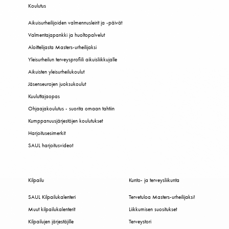
Koulutus
Aikuisurheilijoiden valmennusleirit ja -päivät
Valmentajapankki ja huoltopalvelut
Aloittelijasta Masters-urheilijaksi
Yleisurheilun terveysprofiili aikuisliikkujalle
Aikuisten yleisurheilukoulut
Jäsenseurojen juoksukoulut
Kuuluttajaopas
Ohjaajakoulutus - suorita omaan tahtiin
Kumppanuusjärjestöjen koulutukset
Harjoitusesimerkit
SAUL harjoitusvideot
Kilpailu
Kunto- ja terveysliikunta
SAUL Kilpailukalenteri
Tervetuloa Masters-urheilijaksi!
Muut kilpailukalenterit
Liikkumisen suositukset
Kilpailujen järjestäjille
Terveystori