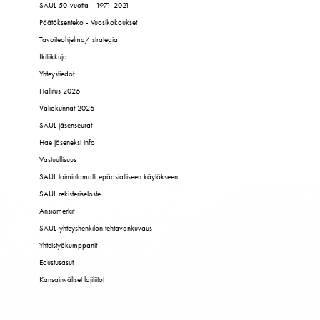
SAUL 50-vuotta - 1971-2021
Päätöksenteko - Vuosikokoukset
Tavoiteohjelma/ strategia
Ikiliikkuja
Yhteystiedot
Hallitus 2026
Valiokunnat 2026
SAUL jäsenseurat
Hae jäseneksi info
Vastuullisuus
SAUL toimintamalli epäasialliseen käytökseen
SAUL rekisteriseloste
Ansiomerkit
SAUL-yhteyshenkilön tehtävänkuvaus
Yhteistyökumppanit
Edustusasut
Kansainväliset lajiliitot