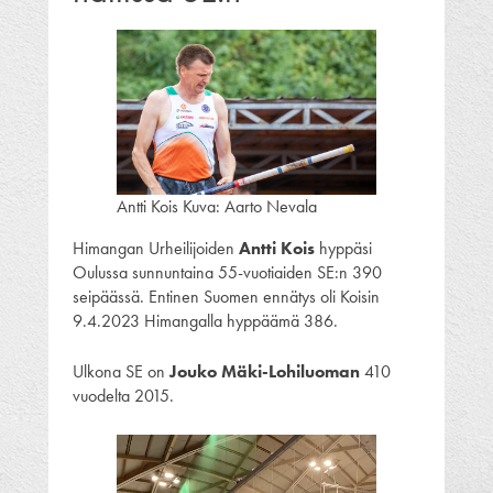
Antti Kois Kuva: Aarto Nevala
Himangan Urheilijoiden
Antti Kois
hyppäsi
Oulussa sunnuntaina 55-vuotiaiden SE:n 390
seipäässä. Entinen Suomen ennätys oli Koisin
9.4.2023 Himangalla hyppäämä 386.
Ulkona SE on
Jouko Mäki-Lohiluoman
410
vuodelta 2015.