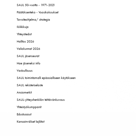
SAUL 50-vuotta - 1971-2021
Päätöksenteko - Vuosikokoukset
Tavoiteohjelma/ strategia
Ikiliikkuja
Yhteystiedot
Hallitus 2026
Valiokunnat 2026
SAUL jäsenseurat
Hae jäseneksi info
Vastuullisuus
SAUL toimintamalli epäasialliseen käytökseen
SAUL rekisteriseloste
Ansiomerkit
SAUL-yhteyshenkilön tehtävänkuvaus
Yhteistyökumppanit
Edustusasut
Kansainväliset lajiliitot