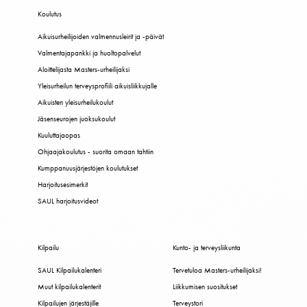
Koulutus
Aikuisurheilijoiden valmennusleirit ja -päivät
Valmentajapankki ja huoltopalvelut
Aloittelijasta Masters-urheilijaksi
Yleisurheilun terveysprofiili aikuisliikkujalle
Aikuisten yleisurheilukoulut
Jäsenseurojen juoksukoulut
Kuuluttajaopas
Ohjaajakoulutus - suorita omaan tahtiin
Kumppanuusjärjestöjen koulutukset
Harjoitusesimerkit
SAUL harjoitusvideot
Kilpailu
Kunto- ja terveysliikunta
SAUL Kilpailukalenteri
Tervetuloa Masters-urheilijaksi!
Muut kilpailukalenterit
Liikkumisen suositukset
Kilpailujen järjestäjille
Terveystori