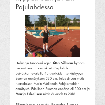
Pajulahdessa
Helsingin Kisa-Veikkojen
Titta Sillman
hyppäsi
perjantaina 13.tammikuuta Pajulahden
Seiväskarnevaleilla 45-vuotiaiden seiväshypyn
Suomen ennätyksen 330 cm. Tulos sivuaa myös
ruotsalaisen Malin Wellandin Pohjoismaiden
ennätystä. Edellinen Suomen ennätys oli 300 cm ja
Marja Eskelisen
nimissä vuodelta 2018.
Sillmanin tulos on myös ulkoratojen Suomen