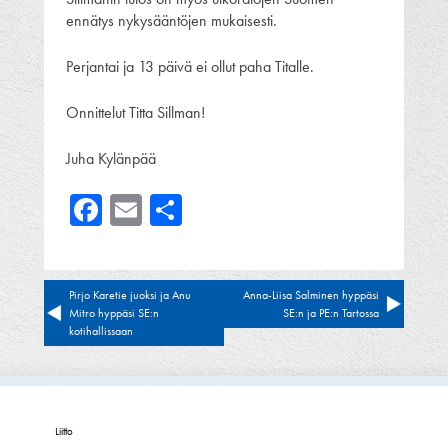
ennätys nykysääntöjen mukaisesti.
Perjantai ja 13 päivä ei ollut paha Titalle.
Onnittelut Titta Sillman!
Juha Kylänpää
Facebook
Email
Share
Artikkelien
Pirjo Karetie juoksi ja Anu
Anna-Liisa Salminen hyppäsi
Mitro hyppäsi SE:n
SE:n ja PE:n Tartossa
selaus
kotihallissaan
Liitto