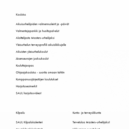
Koulutus
Aikuisurheilijoiden valmennusleirit ja -päivät
Valmentajapankki ja huoltopalvelut
Aloittelijasta Masters-urheilijaksi
Yleisurheilun terveysprofiili aikuisliikkujalle
Aikuisten yleisurheilukoulut
Jäsenseurojen juoksukoulut
Kuuluttajaopas
Ohjaajakoulutus - suorita omaan tahtiin
Kumppanuusjärjestöjen koulutukset
Harjoitusesimerkit
SAUL harjoitusvideot
Kilpailu
Kunto- ja terveysliikunta
SAUL Kilpailukalenteri
Tervetuloa Masters-urheilijaksi!