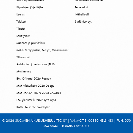
Muut kilpailukalenterit
Liikkumisen suositukset
Kilpailujen järjestäjille
Terveystori
Lisenssi
Ikäinstituutti
Tulokset
Sydänterveys
Tilastot
Ennätykset
Säännöt ja pistelaskuri
SAUL-Maljapisteet, Maljat, Vuosivalinnat
Ylituomarit
Antidoping ja erivapaus (TUE)
Muistamme
EM-Offroad 2026 Rasnov
MM-yleisurheilu 2026 Daegu
MM-MARATHON 2026 ZAGREB
EM-yleisurheilu 2027 Jyväskylä
Kohti EM 2027 Jyväskylää
© 2026 SUOMEN AIKUISURHEILULIITTO RY | VALIMOTIE, 00380 HELSINKI | PUH. 050
364 5546 | TOIMISTO@SAUL.FI