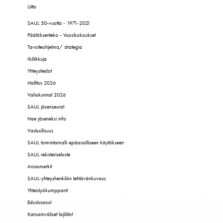
Liitto
SAUL 50-vuotta - 1971-2021
Päätöksenteko - Vuosikokoukset
Tavoiteohjelma/ strategia
Ikiliikkuja
Yhteystiedot
Hallitus 2026
Valiokunnat 2026
SAUL jäsenseurat
Hae jäseneksi info
Vastuullisuus
SAUL toimintamalli epäasialliseen käytökseen
SAUL rekisteriseloste
Ansiomerkit
SAUL-yhteyshenkilön tehtävänkuvaus
Yhteistyökumppanit
Edustusasut
Kansainväliset lajiliitot