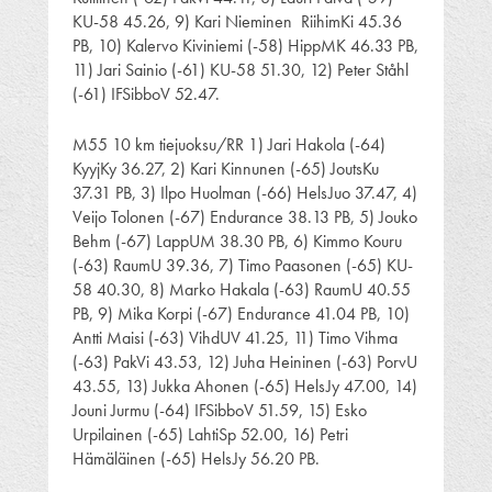
KU-58 45.26, 9) Kari Nieminen RiihimKi 45.36
PB, 10) Kalervo Kiviniemi (-58) HippMK 46.33 PB,
11) Jari Sainio (-61) KU-58 51.30, 12) Peter Ståhl
(-61) IFSibboV 52.47.
M55 10 km tiejuoksu/RR 1) Jari Hakola (-64)
KyyjKy 36.27, 2) Kari Kinnunen (-65) JoutsKu
37.31 PB, 3) Ilpo Huolman (-66) HelsJuo 37.47, 4)
Veijo Tolonen (-67) Endurance 38.13 PB, 5) Jouko
Behm (-67) LappUM 38.30 PB, 6) Kimmo Kouru
(-63) RaumU 39.36, 7) Timo Paasonen (-65) KU-
58 40.30, 8) Marko Hakala (-63) RaumU 40.55
PB, 9) Mika Korpi (-67) Endurance 41.04 PB, 10)
Antti Maisi (-63) VihdUV 41.25, 11) Timo Vihma
(-63) PakVi 43.53, 12) Juha Heininen (-63) PorvU
43.55, 13) Jukka Ahonen (-65) HelsJy 47.00, 14)
Jouni Jurmu (-64) IFSibboV 51.59, 15) Esko
Urpilainen (-65) LahtiSp 52.00, 16) Petri
Hämäläinen (-65) HelsJy 56.20 PB.