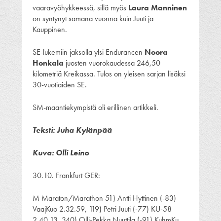
vaaravyöhykkeessä, sillä myös
Laura Manninen
on syntynyt samana vuonna kuin Juuti ja
Kauppinen.
SE-lukemiin jaksolla ylsi Endurancen
Noora
Honkala
juosten vuorokaudessa 246,50
kilometriä Kreikassa. Tulos on yleisen sarjan lisäksi
30-vuotiaiden SE.
SM-maantiekympistä oli erillinen artikkeli.
Teksti: Juha Kylänpää
Kuva: Olli Leino
30.10. Frankfurt GER:
M Maraton/Marathon 51) Antti Hyttinen (-83)
VaajKuo 2.32.59, 119) Petri Juuti (-77) KU-58
2.40.13, 340) Olli-Pekka Nuuttila (-91) KuhmKu