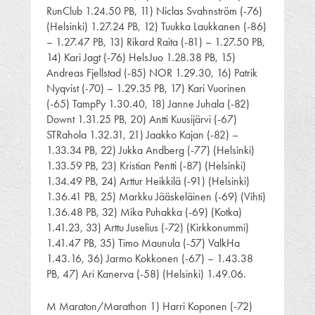
RunClub 1.24.50 PB, 11) Niclas Svahnström (-76)
(Helsinki) 1.27.24 PB, 12) Tuukka Laukkanen (-86)
– 1.27.47 PB, 13) Rikard Raita (-81) – 1.27.50 PB,
14) Kari Jagt (-76) HelsJuo 1.28.38 PB, 15)
Andreas Fjellstad (-85) NOR 1.29.30, 16) Patrik
Nyqvist (-70) – 1.29.35 PB, 17) Kari Vuorinen
(-65) TampPy 1.30.40, 18) Janne Juhala (-82)
Downt 1.31.25 PB, 20) Antti Kuusijärvi (-67)
STRahola 1.32.31, 21) Jaakko Kajan (-82) –
1.33.34 PB, 22) Jukka Andberg (-77) (Helsinki)
1.33.59 PB, 23) Kristian Pentti (-87) (Helsinki)
1.34.49 PB, 24) Arttur Heikkilä (-91) (Helsinki)
1.36.41 PB, 25) Markku Jääskeläinen (-69) (Vihti)
1.36.48 PB, 32) Mika Puhakka (-69) (Kotka)
1.41.23, 33) Arttu Juselius (-72) (Kirkkonummi)
1.41.47 PB, 35) Timo Maunula (-57) ValkHa
1.43.16, 36) Jarmo Kokkonen (-67) – 1.43.38
PB, 47) Ari Kanerva (-58) (Helsinki) 1.49.06.
M Maraton/Marathon 1) Harri Koponen (-72)