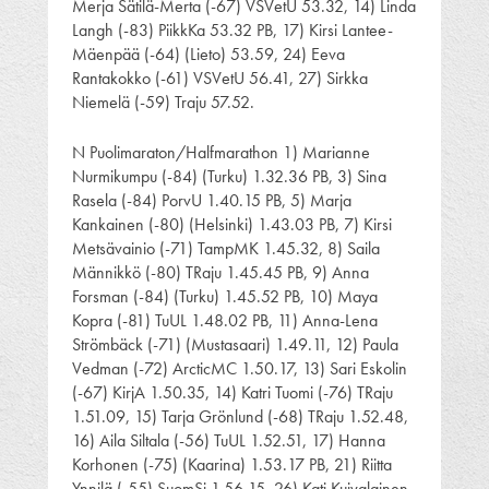
Merja Sätilä-Merta (-67) VSVetU 53.32, 14) Linda
Langh (-83) PiikkKa 53.32 PB, 17) Kirsi Lantee-
Mäenpää (-64) (Lieto) 53.59, 24) Eeva
Rantakokko (-61) VSVetU 56.41, 27) Sirkka
Niemelä (-59) Traju 57.52.
N Puolimaraton/Halfmarathon 1) Marianne
Nurmikumpu (-84) (Turku) 1.32.36 PB, 3) Sina
Rasela (-84) PorvU 1.40.15 PB, 5) Marja
Kankainen (-80) (Helsinki) 1.43.03 PB, 7) Kirsi
Metsävainio (-71) TampMK 1.45.32, 8) Saila
Männikkö (-80) TRaju 1.45.45 PB, 9) Anna
Forsman (-84) (Turku) 1.45.52 PB, 10) Maya
Kopra (-81) TuUL 1.48.02 PB, 11) Anna-Lena
Strömbäck (-71) (Mustasaari) 1.49.11, 12) Paula
Vedman (-72) ArcticMC 1.50.17, 13) Sari Eskolin
(-67) KirjA 1.50.35, 14) Katri Tuomi (-76) TRaju
1.51.09, 15) Tarja Grönlund (-68) TRaju 1.52.48,
16) Aila Siltala (-56) TuUL 1.52.51, 17) Hanna
Korhonen (-75) (Kaarina) 1.53.17 PB, 21) Riitta
Ynnilä (-55) SuomSi 1.56.15, 26) Kati Kuivalainen