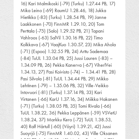
16) Kari Malmikoski (-79) (Turku) 1.27.44 PB, 17)
Mika Leino (-69) RaumU 1.28.46, 18) Jukka
Hietikko (-83) (Turku) 1.28.54 PB, 19) Janne
Laakkonen (-70) FinnMR 1.29.10, 20) Tom
Perttala (-75) (Salo) 1.29.52 PB, 21) Tapani
Vahlroos (-63) SalVil 1.30.16 PB, 22) Timo
Kolkkava (-67) VaajKuo 1.30.57, 23) Mika Ahola
(-71) (Espoo) 1.32.55 PB, 24) Arttu Sademaa
(-84) TuUL 1.33.04 PB, 25) Jussi Lauren (-83) –
1.34.09 PB, 26) Pekka Kanerva (-67) ViherlVei
1.34.13, 27) Pasi Koivisto (-74) – 1.34.41 PB, 28)
Pasi Silvola (-81) TuUL 1.34.44 PB, 29) Mikko
Lehtinen (-79) – 1.35.06 PB, 32) Ville-Veikko
Intovuori (-81) (Turku) 1.37.14 PB, 33) Kari
Virtanen (-66) KarU 1.37.16, 34) Miikka Hakanen
(-71) (Turku) 1.38.05 PB, 35) Tomi Rivala (-66)
TuUL 1.38.22, 36) Pekka Leppänen (-59) VSVetU
1.38.24, 37) Markku Kero (-72) TuUL 1.38.53,
40) Ralf Härtull (-60) (Vöyri) 1.39.21, 42) Jussi
Suoyrjö (-75) FinnMR 1.40.02, 43) Ville Oksanen