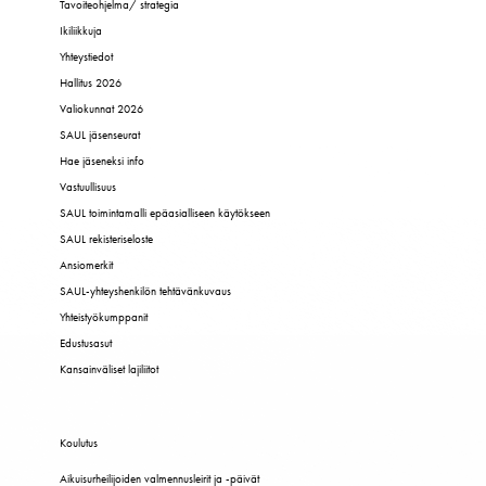
Tavoiteohjelma/ strategia
Ikiliikkuja
Yhteystiedot
Hallitus 2026
Valiokunnat 2026
SAUL jäsenseurat
Hae jäseneksi info
Vastuullisuus
SAUL toimintamalli epäasialliseen käytökseen
SAUL rekisteriseloste
Ansiomerkit
SAUL-yhteyshenkilön tehtävänkuvaus
Yhteistyökumppanit
Edustusasut
Kansainväliset lajiliitot
Koulutus
Aikuisurheilijoiden valmennusleirit ja -päivät