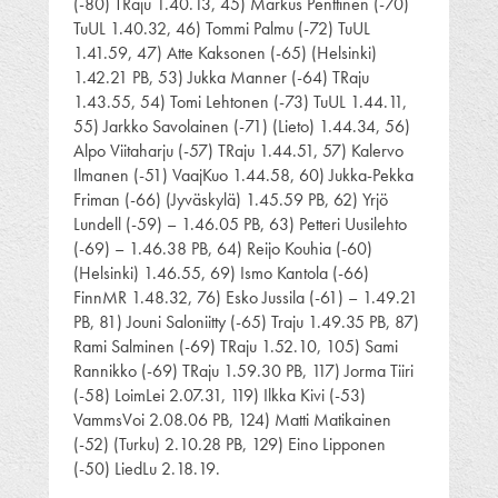
(-80) TRaju 1.40.13, 45) Markus Penttinen (-70)
TuUL 1.40.32, 46) Tommi Palmu (-72) TuUL
1.41.59, 47) Atte Kaksonen (-65) (Helsinki)
1.42.21 PB, 53) Jukka Manner (-64) TRaju
1.43.55, 54) Tomi Lehtonen (-73) TuUL 1.44.11,
55) Jarkko Savolainen (-71) (Lieto) 1.44.34, 56)
Alpo Viitaharju (-57) TRaju 1.44.51, 57) Kalervo
Ilmanen (-51) VaajKuo 1.44.58, 60) Jukka-Pekka
Friman (-66) (Jyväskylä) 1.45.59 PB, 62) Yrjö
Lundell (-59) – 1.46.05 PB, 63) Petteri Uusilehto
(-69) – 1.46.38 PB, 64) Reijo Kouhia (-60)
(Helsinki) 1.46.55, 69) Ismo Kantola (-66)
FinnMR 1.48.32, 76) Esko Jussila (-61) – 1.49.21
PB, 81) Jouni Saloniitty (-65) Traju 1.49.35 PB, 87)
Rami Salminen (-69) TRaju 1.52.10, 105) Sami
Rannikko (-69) TRaju 1.59.30 PB, 117) Jorma Tiiri
(-58) LoimLei 2.07.31, 119) Ilkka Kivi (-53)
VammsVoi 2.08.06 PB, 124) Matti Matikainen
(-52) (Turku) 2.10.28 PB, 129) Eino Lipponen
(-50) LiedLu 2.18.19.