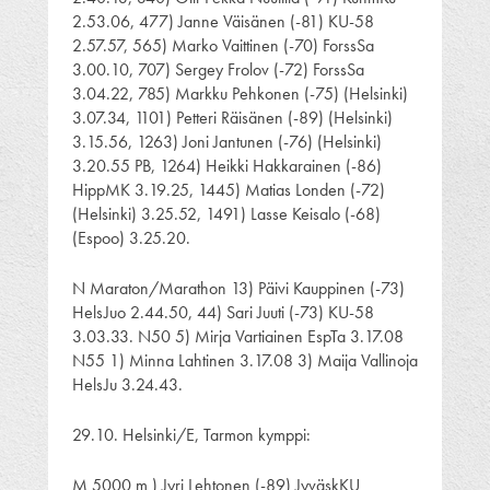
2.53.06, 477) Janne Väisänen (-81) KU-58
2.57.57, 565) Marko Vaittinen (-70) ForssSa
3.00.10, 707) Sergey Frolov (-72) ForssSa
3.04.22, 785) Markku Pehkonen (-75) (Helsinki)
3.07.34, 1101) Petteri Räisänen (-89) (Helsinki)
3.15.56, 1263) Joni Jantunen (-76) (Helsinki)
3.20.55 PB, 1264) Heikki Hakkarainen (-86)
HippMK 3.19.25, 1445) Matias Londen (-72)
(Helsinki) 3.25.52, 1491) Lasse Keisalo (-68)
(Espoo) 3.25.20.
N Maraton/Marathon 13) Päivi Kauppinen (-73)
HelsJuo 2.44.50, 44) Sari Juuti (-73) KU-58
3.03.33. N50 5) Mirja Vartiainen EspTa 3.17.08
N55 1) Minna Lahtinen 3.17.08 3) Maija Vallinoja
HelsJu 3.24.43.
29.10. Helsinki/E, Tarmon kymppi:
M 5000 m ) Jyri Lehtonen (-89) JyväskKU