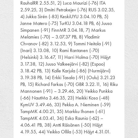
RauhalRR 2.55.51, 2) Luca Maurizi (-76) ITA
2.59.25, 3) Dmitri Petrakejev (-76) RUS 3.02.35,
4) Jukka Sirén (-83) KeskiUYU 3.04.10 PB, 5)
Janne Matero (-75) TurKU 3.04.18 PB, 6) Juuso
Simpanen (-91) FinnMR 3.04.18, 7) Markus
Melamies (-70) – 3.07.37 PB, 8) Vladimir
Chvanov (-82) 3.12.53, 9) Tommi Neitola (-91)
(Inari) 3.13.08, 10) Rami Rantanen (-70)
(Helsinki) 3.16.47, 11) Harri Holma (-70) Häjyt
3.17.38, 12) Juuso Valkeejärvi (-82) (Espoo)
3.18.42 PB, 13) Kalle Karjula (-86) (Nurmijärvi)
3.19.38 PB, 14) Erkki Tasala (-91) (Oulu) 3.21.23
PB, 15) Richard Farkas (-70) GBR 3.22.11, 16) Riku
Mannonen (-91) – 3.29.46, 20) Veikko Punkka
(-66) NautMa 3.46.35, 23) Heikki Koso (-48)
KymUV 3.49.46, 33) Pekka A. Nieminen (-59)
TampMK 4.00.21, 35) Markku Ihonen (-61)
TampMK 4.03.41, 36) Esko Raunio (-62) –
4.06.41 PB, 38) Antti Räisänen (-50) Häjyt
4.19.55, 44) Veikko Ollila (-53) Häjyt 4.31.01.