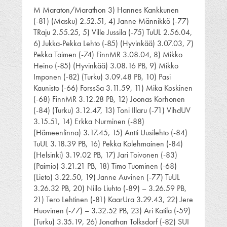
M Maraton/Marathon 3) Hannes Kankkunen
(-81) (Masku) 2.52.51, 4) Janne Männikkö (-77)
TRaju 2.55.25, 5) Ville Jussila (-75) TuUL 2.56.04,
6) Jukka-Pekka Lehto (-85) (Hyvinkää) 3.07.03, 7)
Pekka Taimen (-74) FinnMR 3.08.04, 8) Mikko
Heino (-85) (Hyvinkää) 3.08.16 PB, 9) Mikko
Imponen (-82) (Turku) 3.09.48 PB, 10) Pasi
Kaunisto (-66) ForssSa 3.11.59, 11) Mika Koskinen
(-68) FinnMR 3.12.28 PB, 12) Joonas Korhonen
(-84) (Turku) 3.12.47, 13) Toni Illaru (-71) VihdUV
3.15.51, 14) Erkka Nurminen (-88)
(Hämeenlinna) 3.17.45, 15) Antti Uusilehto (-84)
TuUL 3.18.39 PB, 16) Pekka Kolehmainen (-84)
(Helsinki) 3.19.02 PB, 17) Jari Toivonen (-83)
(Paimio) 3.21.21 PB, 18) Timo Tuominen (-68)
(Lieto) 3.22.50, 19) Janne Auvinen (-77) TuUL
3.26.32 PB, 20) Niilo Liuhto (-89) – 3.26.59 PB,
21) Tero Lehtinen (-81) KaarUra 3.29.43, 22) Jere
Huovinen (-77) – 3.32.52 PB, 23) Ari Katila (-59)
(Turku) 3.35.19, 26) Jonathan Tolksdorf (-82) SUI