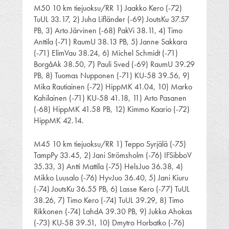
M50 10 km tiejuoksu/RR 1) Jaakko Kero (-72)
TuUL 33.17, 2) Juha Lifländer (-69) JoutsKu 37.57
PB, 3) Arto Järvinen (-68) PakVi 38.11, 4) Timo
Anttila (-71) RaumU 38.13 PB, 5) Janne Sakkara
(-71) ElimVau 38.24, 6) Michel Schmidt (-71)
BorgåAk 38.50, 7) Pauli Sved (-69) RaumU 39.29
PB, 8) Tuomas Nupponen (-71) KU-58 39.56, 9)
Mika Rautiainen (-72) HippMK 41.04, 10) Marko
Kahilainen (-71) KU-58 41.18, 11) Arto Pasanen
(-68) HippMK 41.58 PB, 12) Kimmo Kaario (-72)
HippMK 42.14.
M45 10 km tiejuoksu/RR 1) Teppo Syrjälä (-75)
TampPy 33.45, 2) Jani Strömsholm (-76) IFSibboV
35.33, 3) Antti Mattila (-75) HelsJuo 36.38, 4)
Mikko Luusalo (-76) HyvJuo 36.40, 5) Jani Kiuru
(-74) JoutsKu 36.55 PB, 6) Lasse Kero (-77) TuUL
38.26, 7) Timo Kero (-74) TuUL 39.29, 8) Timo
Rikkonen (-74) LahdA 39.30 PB, 9) Jukka Ahokas
(-73) KU-58 39.51, 10) Dmytro Horbatko (-76)