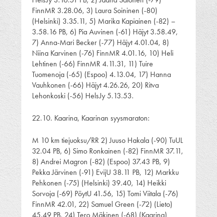
FinnMR 3.28.06, 3) Laura Soininen (-80)
(Helsinki) 3.35.11, 5) Marika Kapiainen (-82) –
3.58.16 PB, 6) Pia Auvinen (-61) Häjyt 3.58.49,
7) Anna-Mari Becker (-77) Häjyt 4.01.04, 8)
Niina Karvinen (-76) FinnMR 4.01.16, 10) Heli
Lehtinen (-66) FinnMR 4.11.31, 11) Tuire
Tuomenoja (-65) (Espoo) 4.13.04, 17) Hanna
Vauhkonen (-66) Häjyt 4.26.26, 20) Ritva
Lehonkoski (-56) HelsJy 5.13.53.
22.10. Kaarina, Kaarinan syysmaraton:
M 10 km tiejuoksu/RR 2) Juuso Hakala (-90) TuUL
32.04 PB, 6) Simo Ronkainen (-82) FinnMR 37.11,
8) Andrei Magron (-82) (Espoo) 37.43 PB, 9)
Pekka Järvinen (-91) EvijU 38.11 PB, 12) Markku
Pehkonen (-75) (Helsinki) 39.40, 14) Heikki
Sorvoja (-69) PöytU 41.56, 15) Tomi Viitala (-76)
FinnMR 42.01, 22) Samuel Green (-72) (Lieto)
45.49 PB, 24) Tero Mäkinen (-68) (Kaarina)