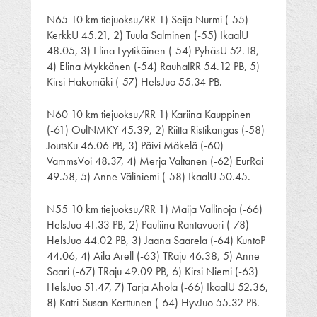
N65 10 km tiejuoksu/RR 1) Seija Nurmi (-55)
KerkkU 45.21, 2) Tuula Salminen (-55) IkaalU
48.05, 3) Elina Lyytikäinen (-54) PyhäsU 52.18,
4) Elina Mykkänen (-54) RauhalRR 54.12 PB, 5)
Kirsi Hakomäki (-57) HelsJuo 55.34 PB.
N60 10 km tiejuoksu/RR 1) Kariina Kauppinen
(-61) OulNMKY 45.39, 2) Riitta Ristikangas (-58)
JoutsKu 46.06 PB, 3) Päivi Mäkelä (-60)
VammsVoi 48.37, 4) Merja Valtanen (-62) EurRai
49.58, 5) Anne Väliniemi (-58) IkaalU 50.45.
N55 10 km tiejuoksu/RR 1) Maija Vallinoja (-66)
HelsJuo 41.33 PB, 2) Pauliina Rantavuori (-78)
HelsJuo 44.02 PB, 3) Jaana Saarela (-64) KuntoP
44.06, 4) Aila Arell (-63) TRaju 46.38, 5) Anne
Saari (-67) TRaju 49.09 PB, 6) Kirsi Niemi (-63)
HelsJuo 51.47, 7) Tarja Ahola (-66) IkaalU 52.36,
8) Katri-Susan Kerttunen (-64) HyvJuo 55.32 PB.