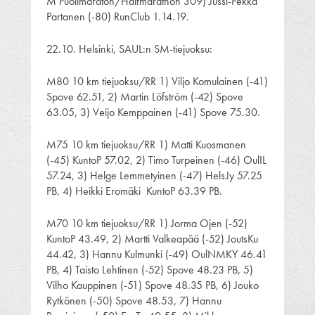
M Puolimaraton/Halfmarathon 309) Jussi-Pekka
Partanen (-80) RunClub 1.14.19.
22.10. Helsinki, SAUL:n SM-tiejuoksu:
M80 10 km tiejuoksu/RR 1) Viljo Komulainen (-41)
Spove 62.51, 2) Martin Löfström (-42) Spove
63.05, 3) Veijo Kemppainen (-41) Spove 75.30.
M75 10 km tiejuoksu/RR 1) Matti Kuosmanen
(-45) KuntoP 57.02, 2) Timo Turpeinen (-46) OulIL
57.24, 3) Helge Lemmetyinen (-47) HelsJy 57.25
PB, 4) Heikki Eromäki KuntoP 63.39 PB.
M70 10 km tiejuoksu/RR 1) Jorma Ojen (-52)
KuntoP 43.49, 2) Martti Valkeapää (-52) JoutsKu
44.42, 3) Hannu Kulmunki (-49) OulNMKY 46.41
PB, 4) Taisto Lehtinen (-52) Spove 48.23 PB, 5)
Vilho Kauppinen (-51) Spove 48.35 PB, 6) Jouko
Rytkönen (-50) Spove 48.53, 7) Hannu