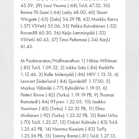
45.59, 29) Jussi Vesma (-68) TuUL 47.52, 30)
Reima Yli-Saari (-64) LaitJy 48.00, 40) Stuart
Wingate (-63) (Salo) 54.29 PB, 43) Markku Karro
(-57) VSVetU 55.06, 55) Pekka Kuivalainen (-52)
RovanRR 60.30, 56) Keijo Lamminpää (-52)
VSVetU 60.43, 57) Timo Peltomaa (-54) KarjU
61.43.
M Puolimaraton/Halfmarathon 1) Niklas Wihlman
(-85) TuUL 1.09.52, 2) Jukka Salo (-84) KarkkPo
1.12.46, 3) Kalle Mäenpää (-86) HKV 1.13.15, 4)
Lennart Söderlund (-84) SjundeåIF 1.17.00, 5)
Markus Välimäki (-77) KylmäkVei 1.19.01, 6)
Petteri Rinne (-82) (Turku) 1.19.19 PB, 9) Thomas
Ramstedt (-84) IFFyren 1.22.05, 10) Jaakko
Vuorinen (-85) (Turku) 1.22.32 PB, 11) Elmo
Moilanen (-92) (Turku) 1.23.32 PB, 12) Rami Urho
(-70) TuUL 1.25.27, 13) Oskari Kulmala (-83) TuUL
1.25.45 PB, 14) Hemmo Kuusisto (-83) TurPy
1.25.56 PB, 15) Tommy Ranta (-81) TuUL 1.27.13,