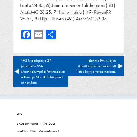
LapLu 24.35, 6) Jaana Leminen-Lahdenperä (-61)
ArcticMC 26.25, 7) Irene Huhta (-49) RovanRR
26.54, 8) Lilja Hiltunen (-61) ArcticMC 32.34
Facebook
Email
Share
Artikkelien
192 kilpailijaa ja 29
Islannin PM-kisojen
joukkuetta SM-
ilmoittautuminen auennut!
selaus
Maantiekympillä Pukinmäessä
Katso lajit ja varaa matkasi.
– Kero ja Mankki lähimpänä
ennätyksiä
Liitto
SAUL 50-vuotta - 1971-2021
Päätöksenteko - Vuosikokoukset