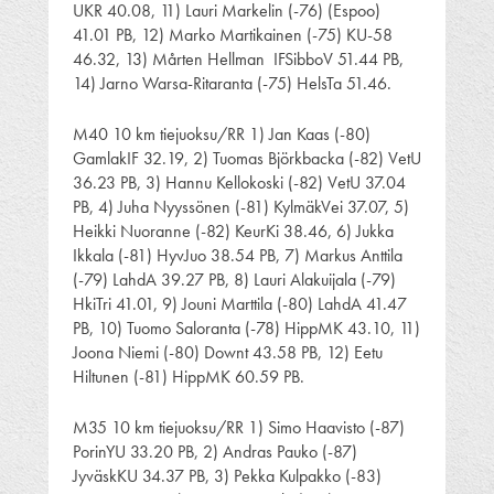
UKR 40.08, 11) Lauri Markelin (-76) (Espoo)
41.01 PB, 12) Marko Martikainen (-75) KU-58
46.32, 13) Mårten Hellman IFSibboV 51.44 PB,
14) Jarno Warsa-Ritaranta (-75) HelsTa 51.46.
M40 10 km tiejuoksu/RR 1) Jan Kaas (-80)
GamlakIF 32.19, 2) Tuomas Björkbacka (-82) VetU
36.23 PB, 3) Hannu Kellokoski (-82) VetU 37.04
PB, 4) Juha Nyyssönen (-81) KylmäkVei 37.07, 5)
Heikki Nuoranne (-82) KeurKi 38.46, 6) Jukka
Ikkala (-81) HyvJuo 38.54 PB, 7) Markus Anttila
(-79) LahdA 39.27 PB, 8) Lauri Alakuijala (-79)
HkiTri 41.01, 9) Jouni Marttila (-80) LahdA 41.47
PB, 10) Tuomo Saloranta (-78) HippMK 43.10, 11)
Joona Niemi (-80) Downt 43.58 PB, 12) Eetu
Hiltunen (-81) HippMK 60.59 PB.
M35 10 km tiejuoksu/RR 1) Simo Haavisto (-87)
PorinYU 33.20 PB, 2) Andras Pauko (-87)
JyväskKU 34.37 PB, 3) Pekka Kulpakko (-83)