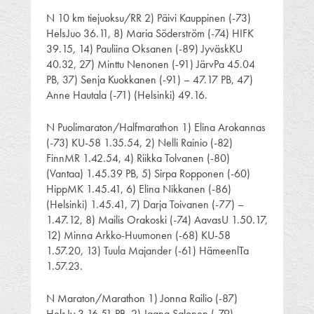
N 10 km tiejuoksu/RR 2) Päivi Kauppinen (-73)
HelsJuo 36.11, 8) Maria Söderström (-74) HIFK
39.15, 14) Pauliina Oksanen (-89) JyväskKU
40.32, 27) Minttu Nenonen (-91) JärvPa 45.04
PB, 37) Senja Kuokkanen (-91) – 47.17 PB, 47)
Anne Hautala (-71) (Helsinki) 49.16.
N Puolimaraton/Halfmarathon 1) Elina Arokannas
(-73) KU-58 1.35.54, 2) Nelli Rainio (-82)
FinnMR 1.42.54, 4) Riikka Tolvanen (-80)
(Vantaa) 1.45.39 PB, 5) Sirpa Ropponen (-60)
HippMK 1.45.41, 6) Elina Nikkanen (-86)
(Helsinki) 1.45.41, 7) Darja Toivanen (-77) –
1.47.12, 8) Mailis Orakoski (-74) AavasU 1.50.17,
12) Minna Arkko-Huumonen (-68) KU-58
1.57.20, 13) Tuula Majander (-61) HämeenlTa
1.57.23.
N Maraton/Marathon 1) Jonna Railio (-87)
HelsJy 3.16.51 PB, 2) Jaana Salonen (-79)