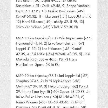
Parviainen (-50) EspTa 49.55, 8) Mikko
Santaniemi (-51) OulIL 49.56, 9) Seppo Vanhala
EspTa 50.09 PB, 10) Jaakko Rouhiainen (-49)
KuntoP 50.32, 11) Ilkka Laari (-51) LappUM 51.17,
12) Harri Silkosuo (-49) LahtiSp 52.11 PB, 13)
Toivo Venäläinen (-52) VihdUV 59.30 PB.
M65 10 km tiejuoksu/RR 1) Viljo Kirjavainen (-57)
HämeenlKi 41.14, 2) Esko Suomalainen (-57)
LapptrI 41.35, 3) Leo Ukkonen (-56) KuntoP
42.39, 4) Eki Laitila (-54) VSVetU 43.05, 5) Jussi
Miikkola (-55) Spove 46.51 PB, 7) Frans
Hartikainen Spove 57.16 PB.
M60 10 km tiejuoksu/RR 1) Jari Leppimäki (-62)
TampJuo 37.46, 2) Pertti Lapinkangas (-58)
OulNMKY 39.19, 3) Niko Lindberg (-62) PorvU
39.44, 4) Timo Tyynilä (-60) Spove 43.20 PB, 5)
Jukka-Pekka Hassinen (-60) KU-58 43.31, 6)
Jarmo Viitanen (-60) KU-58 43.46, 7) Juhani
Kuittinen (-62) PakVi 44.11, 8) Lauri Palva (-59)