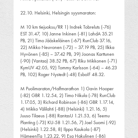
22.10. Helsinki, Helsingin syysmaraton:
M 10 km tiejuoksu/RR 1) Indrek Tobreluts (-76)
EST 31.47, 10) Janne Inkinen (-81) LahdA 35.21
PB, 21) Timo Jääskeläinen (-67) RunClub 37.16,
22) Mikko Neuvonen (-72) – 37.19 PB, 25) Ilkka
Hyvönen (-85) – 37.42 PB, 39) Joonas Karttunen
(-90) (Vantaa) 38.52 PB, 67) Riku Mikkonen (-71)
KymUV 42.05, 92) Tommy Karlsson (-64) – 46.23
PB, 102) Roger Nystedt (-48) EsboIF 48.32.
M Puolimaraton/Halfmarathon 1) Gavin Hooper
(-82) GBR 1.12.54, 2) Timo Nikula (-78) RunClub
1.17.05, 3) Richard Robinson (-86) GBR 1.17.14,
4) Mikko Välilahti (-88) (Helsinki) 1.21.16, 5)
Juuso Tilaeus (-88) RantasU 1.21.53, 6) Teemu
Planting (-73) KU-58 1.21.56, 7) Joel Suomi (-92)
(Helsinki) 1.22.58, 8) Ilppo Kaukola (-87)
HämeenlTa 1.23.22, 9) Esa Hakulinen (-86)