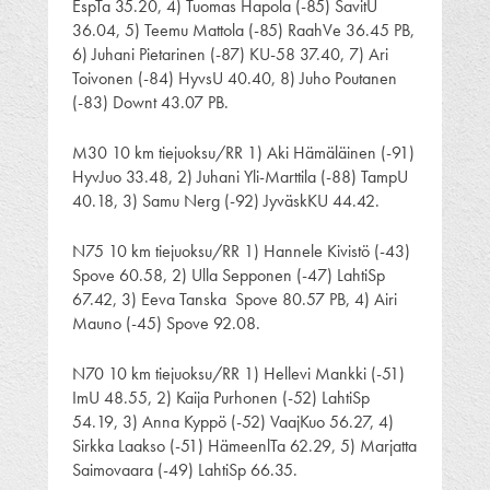
EspTa 35.20, 4) Tuomas Hapola (-85) SavitU
36.04, 5) Teemu Mattola (-85) RaahVe 36.45 PB,
6) Juhani Pietarinen (-87) KU-58 37.40, 7) Ari
Toivonen (-84) HyvsU 40.40, 8) Juho Poutanen
(-83) Downt 43.07 PB.
M30 10 km tiejuoksu/RR 1) Aki Hämäläinen (-91)
HyvJuo 33.48, 2) Juhani Yli-Marttila (-88) TampU
40.18, 3) Samu Nerg (-92) JyväskKU 44.42.
N75 10 km tiejuoksu/RR 1) Hannele Kivistö (-43)
Spove 60.58, 2) Ulla Sepponen (-47) LahtiSp
67.42, 3) Eeva Tanska Spove 80.57 PB, 4) Airi
Mauno (-45) Spove 92.08.
N70 10 km tiejuoksu/RR 1) Hellevi Mankki (-51)
ImU 48.55, 2) Kaija Purhonen (-52) LahtiSp
54.19, 3) Anna Kyppö (-52) VaajKuo 56.27, 4)
Sirkka Laakso (-51) HämeenlTa 62.29, 5) Marjatta
Saimovaara (-49) LahtiSp 66.35.