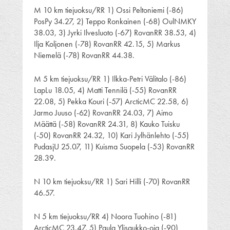
M 10 km tiejuoksu/RR 1) Ossi Peltoniemi (-86)
PosPy 34.27, 2) Teppo Ronkainen (-68) OulNMKY
38.03, 3) Jyrki Ilvesluoto (-67) RovanRR 38.53, 4)
Ilja Koljonen (-78) RovanRR 42.15, 5) Markus
Niemelä (-78) RovanRR 44.38.
M 5 km tiejuoksu/RR 1) Ilkka-Petri Välitalo (-86)
LapLu 18.05, 4) Matti Tennilä (-55) RovanRR
22.08, 5) Pekka Kouri (-57) ArcticMC 22.58, 6)
Jarmo Juuso (-62) RovanRR 24.03, 7) Aimo
Määttä (-58) RovanRR 24.31, 8) Kauko Tuisku
(-50) RovanRR 24.32, 10) Kari Jylhänlehto (-55)
PudasjU 25.07, 11) Kuisma Suopela (-53) RovanRR
28.39.
N 10 km tiejuoksu/RR 1) Sari Hilli (-70) RovanRR
46.57.
N 5 km tiejuoksu/RR 4) Noora Tuohino (-81)
ArcticMC 23.47, 5) Paula Ylisaukko-oja (-90)