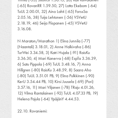
(-65) RovanRR 1.59.50, 27) Lotta Ekebom (-64)
TuUL 2.00.01, 32) Aino Lahti (-65) ForssSa
2.05.16, 38) Tuija Lehtonen (-56) VSVetU
2.18.19, 46) Seija Piispanen (-45) VSVetU
3.16.08.
N Maraton/Marathon 1) Elina Junnila (-77)
(Naantali) 3.18.01, 2) Anne Halkivaha (-86)
TurWei 3.34.58, 3) Katri Hujala (-91) RaisKu
3.36.30, 4) Mari Kanerva (-68) EspTa 3.36.39,
6) Satu Pippola (-69) TuUL 3.48.16, 7) Anna
Hillgren (-80) RaisKu 3.48.59, 8) Saara Aho
(-80) TuUL 3.51.01 PB, 9) Elina Pulkkinen (-90)
KerU 3.54.44 PB, 10) Kirsi Juusela (-69) (Pori)
3.57.16, 11) Mari Viljanen (-78) TRaju 4.01.26,
12) Vilma Rantalainen (-92) TuUL 4.07.33 PB, 19)
Helena Pajula (-64) YpäjänY 4.44.53.
22.10. Rovaniemi: