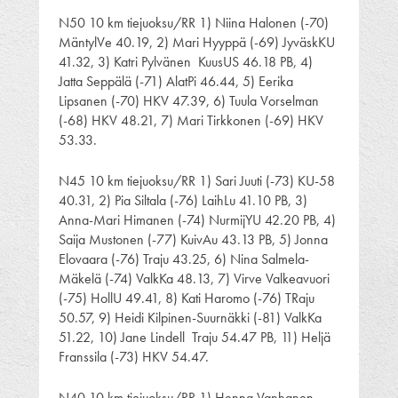
N50 10 km tiejuoksu/RR 1) Niina Halonen (-70)
MäntylVe 40.19, 2) Mari Hyyppä (-69) JyväskKU
41.32, 3) Katri Pylvänen KuusUS 46.18 PB, 4)
Jatta Seppälä (-71) AlatPi 46.44, 5) Eerika
Lipsanen (-70) HKV 47.39, 6) Tuula Vorselman
(-68) HKV 48.21, 7) Mari Tirkkonen (-69) HKV
53.33.
N45 10 km tiejuoksu/RR 1) Sari Juuti (-73) KU-58
40.31, 2) Pia Siltala (-76) LaihLu 41.10 PB, 3)
Anna-Mari Himanen (-74) NurmijYU 42.20 PB, 4)
Saija Mustonen (-77) KuivAu 43.13 PB, 5) Jonna
Elovaara (-76) Traju 43.25, 6) Nina Salmela-
Mäkelä (-74) ValkKa 48.13, 7) Virve Valkeavuori
(-75) HollU 49.41, 8) Kati Haromo (-76) TRaju
50.57, 9) Heidi Kilpinen-Suurnäkki (-81) ValkKa
51.22, 10) Jane Lindell Traju 54.47 PB, 11) Heljä
Franssila (-73) HKV 54.47.
N40 10 km tiejuoksu/RR 1) Henna Vanhanen