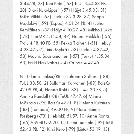
3.44.28, 27) Toni Keto (-67) TuUL 3.44.33 PB,
28) Olavi Kuja-Lipasti (-57) Häjyt 3.45.03, 31)
Mika Vilkki (-67) (Turku) 3.53.28, 37) Seppo
Madekivi (-59) (Espoo) 4.01.24 PB, 41) Juha
Kemiläinen (-57) Häjyt 4.10.27, 45) Mikko Liukka
(-78) FinnMR 4.14.54, 47) Hannu Heikkilä (-56)
Traju 4.18.40 PB, 55) Pekka Tiainen (-51) HelsJy
4.28.47, 57) Timo Mykrä (-53) (Turku) 4.32.42,
58) Mauno Saastamoinen (-57) (Turku) 4.35.34,
63) Erkki Halkivaha (-54) OripVe 4.47.45.
N 10 km tiejuoksu/RR 1) Johanna Sällinen (-88)
TuUL 38.50, 2) Sallamari Karvonen (-89) RaisKu
42.09 PB, 4) Hanna Riski (-83) – 45.20 PB, 5)
Annika Randell (-88) TuUL 47.47, 6) Minna
Mäkitalo (-76) RaisKu 47.51, 8) Helena Kultanen
(-87) (Tampere) 49.00 PB, 9) Nora Steiner-
Forsberg (-73) (Helsinki) 51.57, 10) Anne Ranta
(-65) VSVetU 52.20, 11) Emmi Tuomola (-92) TuUL
52.43 PB, 12) Kirsi Kero (-79) (Lieto) 53.19, 13)