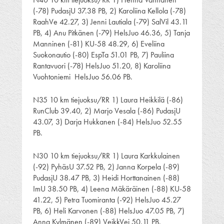
(-78) PudasjU 37.38 PB, 2) Karoliina Kellola (-78)
RaahVe 42.27, 3) Jenni Lautiala (-79) SalVil 43.11
PB, 4) Anu Pitkänen (-79) HelsJuo 46.36, 5) Tanja
Manninen (-81) KU-58 48.29, 6) Eveliina
Suokonautio (-80) EspTa 51.01 PB, 7) Pauliina
Rantavuori (-78) HelsJuo 51.20, 8) Karoliina
Vuohtoniemi HelsJuo 56.06 PB.
N35 10 km tiejuoksu/RR 1) Laura Heikkilä (-86)
RunClub 39.40, 2) Marjo Vesala (-86) PudasjU
43.07, 3) Darja Hukkanen (-84) HelsJuo 52.55
PB.
N30 10 km tiejuoksu/RR 1) Laura Karkkulainen
(-92) PyhäsU 37.52 PB, 2) Janna Korpela (-89)
PudasjU 38.47 PB, 3) Heidi Horttanainen (-88)
ImU 38.50 PB, 4) Leena Mäkäräinen (-88) KU-58
41.22, 5) Petra Tuomiranta (-92) HelsJuo 45.27
PB, 6) Heli Karvonen (-88) HelsJuo 47.05 PB, 7)
Anna Kylmänen (-89) VeikkVei 50.11 PB.