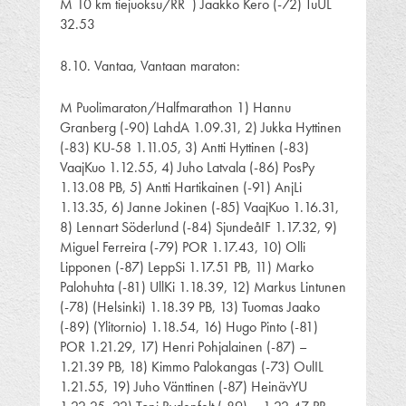
M 10 km tiejuoksu/RR ) Jaakko Kero (-72) TuUL
32.53
8.10. Vantaa, Vantaan maraton:
M Puolimaraton/Halfmarathon 1) Hannu
Granberg (-90) LahdA 1.09.31, 2) Jukka Hyttinen
(-83) KU-58 1.11.05, 3) Antti Hyttinen (-83)
VaajKuo 1.12.55, 4) Juho Latvala (-86) PosPy
1.13.08 PB, 5) Antti Hartikainen (-91) AnjLi
1.13.35, 6) Janne Jokinen (-85) VaajKuo 1.16.31,
8) Lennart Söderlund (-84) SjundeåIF 1.17.32, 9)
Miguel Ferreira (-79) POR 1.17.43, 10) Olli
Lipponen (-87) LeppSi 1.17.51 PB, 11) Marko
Palohuhta (-81) UllKi 1.18.39, 12) Markus Lintunen
(-78) (Helsinki) 1.18.39 PB, 13) Tuomas Jaako
(-89) (Ylitornio) 1.18.54, 16) Hugo Pinto (-81)
POR 1.21.29, 17) Henri Pohjalainen (-87) –
1.21.39 PB, 18) Kimmo Palokangas (-73) OulIL
1.21.55, 19) Juho Vänttinen (-87) HeinävYU