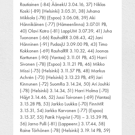
Rautiainen (-84) ÄänekU 3.04.16, 37) Niklas
Koski (-89) (Helsinki) 3.05.31, 38) Juhana
Mikkola (-78) (Espoo) 3.06.08, 39) Aki
Hännikäinen (-77) (Hämeenlinna) 3.07.01 PB,
40) Olavi Kotro (-81) LappUM 3.07.39, 41) Juha
Tuononen (-66) RauhalRR 3.08.43, 42) Jani
Hänninen (-91) PudasjU 3.09.00 PB, 43) Timo
Kokkonen (-69) RauhalRR 3.10.32, 44) Joonas
Karttunen (-90) (Vantaa) 3.11.01 PB, 45) Harri
Sivonen (-78) (Espoo) 3.11.21 PB, 46) Mikko
Missi (-75) (Helsinki) 3.11.57 PB, 48) Markus
Achrén (-73) (Helsinki) 3.13.23 PB, 49) Jari
Kinnunen (-72) SuomRa 3.14.24, 50) Ari Jouhki
(-78) (Helsinki) 3.14.34, 51) Harri Holma (-70)
Häjyt 3.14.46, 52) Jussi Toivonen (-69) (Vantaa)
3.15.28 PB, 53) Jarkko Luukka (-70) FinnMR
3.15.31, 54) Jarkko Karvonen (-77) (Espoo)
3.15.37, 55) Patrik Nyqvist (-70) – 3.15.39 PB,
56) Jarno Pulli (-81) (Lappeenr.) 3.17.44, 58)
Raine Törhönen (-78) (Helsinki) 3.19.14 PB, 59)