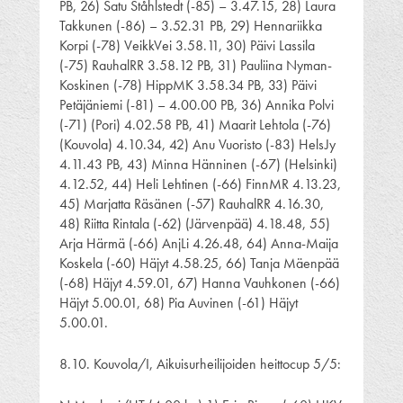
PB, 26) Satu Ståhlstedt (-85) – 3.47.15, 28) Laura
Takkunen (-86) – 3.52.31 PB, 29) Hennariikka
Korpi (-78) VeikkVei 3.58.11, 30) Päivi Lassila
(-75) RauhalRR 3.58.12 PB, 31) Pauliina Nyman-
Koskinen (-78) HippMK 3.58.34 PB, 33) Päivi
Petäjäniemi (-81) – 4.00.00 PB, 36) Annika Polvi
(-71) (Pori) 4.02.58 PB, 41) Maarit Lehtola (-76)
(Kouvola) 4.10.34, 42) Anu Vuoristo (-83) HelsJy
4.11.43 PB, 43) Minna Hänninen (-67) (Helsinki)
4.12.52, 44) Heli Lehtinen (-66) FinnMR 4.13.23,
45) Marjatta Räsänen (-57) RauhalRR 4.16.30,
48) Riitta Rintala (-62) (Järvenpää) 4.18.48, 55)
Arja Härmä (-66) AnjLi 4.26.48, 64) Anna-Maija
Koskela (-60) Häjyt 4.58.25, 66) Tanja Mäenpää
(-68) Häjyt 4.59.01, 67) Hanna Vauhkonen (-66)
Häjyt 5.00.01, 68) Pia Auvinen (-61) Häjyt
5.00.01.
8.10. Kouvola/I, Aikuisurheilijoiden heittocup 5/5: