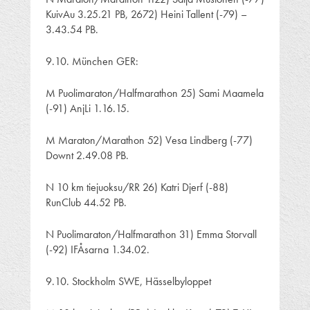
KuivAu 3.25.21 PB, 2672) Heini Tallent (-79) –
3.43.54 PB.
9.10. München GER:
M Puolimaraton/Halfmarathon 25) Sami Maamela
(-91) AnjLi 1.16.15.
M Maraton/Marathon 52) Vesa Lindberg (-77)
Downt 2.49.08 PB.
N 10 km tiejuoksu/RR 26) Katri Djerf (-88)
RunClub 44.52 PB.
N Puolimaraton/Halfmarathon 31) Emma Storvall
(-92) IFÅsarna 1.34.02.
9.10. Stockholm SWE, Hässelbyloppet