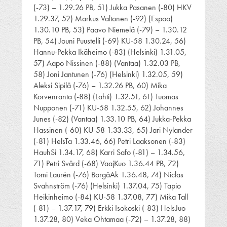
(-73) – 1.29.26 PB, 51) Jukka Pasanen (-80) HKV
1.29.37, 52) Markus Valtonen (-92) (Espoo)
1.30.10 PB, 53) Paavo Niemelä (-79) – 1.30.12
PB, 54) Jouni Puustelli (-69) KU-58 1.30.24, 56)
Hannu-Pekka Ikäheimo (-83) (Helsinki) 1.31.05,
57) Aapo Nissinen (-88) (Vantaa) 1.32.03 PB,
58) Joni Jantunen (-76) (Helsinki) 1.32.05, 59)
Aleksi Sipilä (-76) – 1.32.26 PB, 60) Mika
Korvenranta (-88) (Lahti) 1.32.51, 61) Tuomas
Nupponen (-71) KU-58 1.32.55, 62) Johannes
Junes (-82) (Vantaa) 1.33.10 PB, 64) Jukka-Pekka
Hassinen (-60) KU-58 1.33.33, 65) Jari Nylander
(-81) HelsTa 1.33.46, 66) Petri Laaksonen (-83)
HauhSi 1.34.17, 68) Karri Safo (-81) – 1.34.56,
71) Petri Svärd (-68) VaajKuo 1.36.44 PB, 72)
Tomi Laurén (-76) BorgåAk 1.36.48, 74) Niclas
Svahnström (-76) (Helsinki) 1.37.04, 75) Tapio
Heikinheimo (-84) KU-58 1.37.08, 77) Mika Tall
(-81) – 1.37.17, 79) Erkki Isokoski (-83) HelsJuo
1.37.28, 80) Veka Ohtamaa (-72) – 1.37.28, 88)