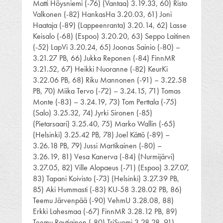
Matti Höysniemi (-76) (Vantaa) 3.19.33, 60) Risto
Valkonen (-82) HankasHa 3.20.03, 61) Joni
Haataja (-89) (Lappeenranta) 3.20.14, 62) Lasse
Keisalo (-68) (Espoo) 3.20.20, 63) Seppo Laitinen
(-52) LapVi 3.20.24, 65) Joonas Sainio (-80) –
3.21.27 PB, 66) Jukka Reponen (-84) FinnMR
3.21.52, 67) Heikki Nuoranne (-82) KeurKi
3.22.06 PB, 68) Riku Mannonen (-91) – 3.22.58
PB, 70) Miika Tervo (-72) – 3.24.15, 71) Tomas
Monte (-83) – 3.24.19, 73) Tom Perttala (-75)
(Salo) 3.25.32, 74) Jyrki Sironen (-85)
(Pietarsaari) 3.25.40, 75) Marko Wallin (-65)
(Helsinki) 3.25.42 PB, 78) Joel Kättö (-89) –
3.26.18 PB, 79) Jussi Martikainen (-80) –
3.26.19, 81) Vesa Kanerva (-84) (Nurmijärvi)
3.27.05, 82) Ville Alopaeus (-71) (Espoo) 3.27.07,
83) Tapani Koivisto (-73) (Helsinki) 3.27.39 PB,
85) Aki Hummasti (-83) KU-58 3.28.02 PB, 86)
Teemu Järvenpää (-90) VehmU 3.28.08, 88)
Erkki Lahesmaa (-67) FinnMR 3.28.12 PB, 89)
Teemu Rautiainen (-80) TriSuomi 3.28.28, 91)