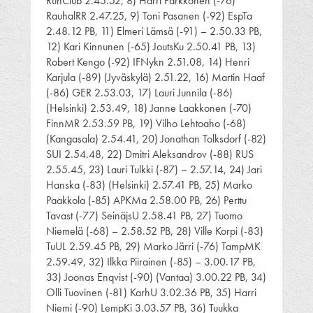
RunClub 2.45.52, 8) Harri Parkkonen (-76)
RauhalRR 2.47.25, 9) Toni Pasanen (-92) EspTa
2.48.12 PB, 11) Elmeri Lämsä (-91) – 2.50.33 PB,
12) Kari Kinnunen (-65) JoutsKu 2.50.41 PB, 13)
Robert Kengo (-92) IFNykn 2.51.08, 14) Henri
Karjula (-89) (Jyväskylä) 2.51.22, 16) Martin Haaf
(-86) GER 2.53.03, 17) Lauri Junnila (-86)
(Helsinki) 2.53.49, 18) Janne Laakkonen (-70)
FinnMR 2.53.59 PB, 19) Vilho Lehtoaho (-68)
(Kangasala) 2.54.41, 20) Jonathan Tolksdorf (-82)
SUI 2.54.48, 22) Dmitri Aleksandrov (-88) RUS
2.55.45, 23) Lauri Tulkki (-87) – 2.57.14, 24) Jari
Hanska (-83) (Helsinki) 2.57.41 PB, 25) Marko
Paakkola (-85) APKMa 2.58.00 PB, 26) Perttu
Tavast (-77) SeinäjsU 2.58.41 PB, 27) Tuomo
Niemelä (-68) – 2.58.52 PB, 28) Ville Korpi (-83)
TuUL 2.59.45 PB, 29) Marko Järri (-76) TampMK
2.59.49, 32) Ilkka Piirainen (-85) – 3.00.17 PB,
33) Joonas Enqvist (-90) (Vantaa) 3.00.22 PB, 34)
Olli Tuovinen (-81) KarhU 3.02.36 PB, 35) Harri
Niemi (-90) LempKi 3.03.57 PB, 36) Tuukka