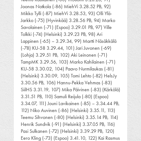
Joonas Notkola (-86) MiehVi 3.28.52 PB, 92)
Mikko Tylli (-87) MiehVi 3.28.53, 93) Olli Ylä-
Jarkko (-75) (Hyvinkää) 3.28.56 PB, 94) Marko
Savolainen (-71) (Espoo) 3.29.01 PB, 97) Ville
Tolkki (-74) (Helsinki) 3.29.23 PB, 98) Ari
Lappinen (-65) – 3.29.34, 99) Martti Näsäkkälä
(-78) KU-58 3.29.44, 101) Jari Juvonen (-69)
(Lohja) 3.29.51 PB, 102) Aki Leinonen (-71)
TampMK 3.29.56, 103) Marko Kahilainen (-71)
KU-58 3.30.02, 104) Paavo Nurmilaukas (-81)
(Helsinki) 3.30.09, 105) Tomi Lehto (-82) HelsJy
3.30.56 PB, 106) Hannu-Pekka Vehmas (-83)
SiilHS 3.31.19, 107) Mika Päivinen (-83) (Kärkölä)
3.31.51 PB, 110) Samuli Reijula (-80) (Espoo)
3.34.07, 111) Jouni Lavikainen (-85) – 3.34.44 PB,
112) Niko Auvinen (-86) (Helsinki) 3.35.11, 113)
Teemu Sihvonen (-80) (Helsinki) 3.35.14 PB, 114)
Henrik Sundvik (-91) (Helsinki) 3.37.05 PB, 116)
Pasi Sulkanen (-72) (Helsinki) 3.39.29 PB, 120)
Eero Kling (-73) (Espoo) 3.41.10, 122) Kai Rasmus