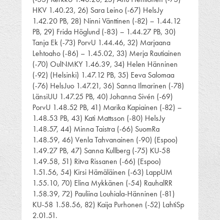
HKV 1.40.23, 26) Sara Leino (-67) HelsJy
1.42.20 PB, 28) Ninni Vänttinen (-82) – 1.44.12
PB, 29) Frida Höglund (-83) – 1.44.27 PB, 30)
Tanja Ek (-73) PorvU 1.44.46, 32) Marjaana
Lehtoaho (-86) – 1.45.02, 33) Merja Rautiainen
(-70) OulNMKY 1.46.39, 34) Helen Hänninen
(-92) (Helsinki) 1.47.12 PB, 35) Eeva Salomaa
(-76) HelsJuo 1.47.21, 36) Sanna Ilmarinen (-78)
LänsiUU 1.47.25 PB, 40) Johanna Sivén (-69)
PorvU 1.48.52 PB, 41) Marika Kapiainen (-82) –
1.48.53 PB, 43) Kati Mattsson (-80) HelsJy
1.48.57, 44) Minna Taistra (-66) SuomRa
1.48.59, 46) Venla Tahvanainen (-90) (Espoo)
1.49.27 PB, 47) Sanna Kullberg (-75) KU-58
1.49.58, 51) Ritva Rissanen (-66) (Espoo)
1.51.56, 54) Kirsi Hämäläinen (-63) LappUM
1.55.10, 70) Elina Mykkänen (-54) RauhalRR
1.58.39, 72) Pauliina Louhiala-Hänninen (-81)
KU-58 1.58.56, 82) Kaija Purhonen (-52) LahtiSp
2.01.51.