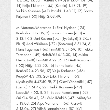
1.37.36, 13) Jani Vaheristo (-75) MikkKV 1.41.54,
14) Keijo Tikkanen (-55) (Kuopio) 1.43.21, 19)
Veikko Kosonen (-47) ParikkU 1.48.17, 27) Paavo
Pajunen (-50) Häjyt 2.03.49.
M Maraton/Marathon 1) Petri Hyttinen (-75)
RauhalRR 3.12.06, 2) Tuomas Girsén (-83) –
3.13.47, 3) Jari Kaukua (-75) (Jyväskylä) 3.27.53
PB, 5) Antti Väisänen (-72) (Sotkamo) 3.51.24, 6)
Hans Fagernäs (-66) FinnMR 3.54.59, 10) Pekka
Termonen (-49) HeinävYU 4.13.00, 14) Mikko
Heiniö (-48) FinnMR 4.22.35, 15) Antti Räisänen
(-50) Häjyt 4.22.50, 16) Tenho Isola (-45)
RauhalRR 4.23.56, 17) Veijo Karhunen (-56)
KuopSV 4.31.03, 20) Erkki Hiironen (-53)
(Jyväskylä) 4.47.50 PB, 21) Olavi Vähämäki (-57)
(Laihia) 4.51.47, 22) Heikki Koskinen (-49)
LappUM 4.53.11, 24) Seppo Komulainen (-52)
SukKi 4.56.42, 25) Veijo Rönkkö (-47) MäntylVe
5.13.03, 26) Alpo Vornanen (-56) KiuruvU
5.13.04, 27) Väinö Lappalainen (-50) IisVi