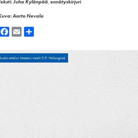
Teksti: Juha Kylänpää
,
ennätyskirjuri
Kuva: Aarto Nevala
Facebook
Email
Share
tikkelien
Ruotsi-ottelun Masters viestit 3.9. Helsingissä
laus