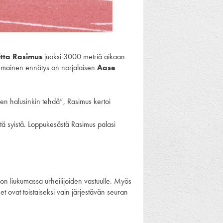
itta Rasimus
juoksi 3000 metriä aikaan
ismainen ennätys on norjalaisen
Aase
sen halusinkin tehdä”, Rasimus kertoi
stä syistä. Loppukesästä Rasimus palasi
 on liukumassa urheilijoiden vastuulle. Myös
et ovat toistaiseksi vain järjestävän seuran