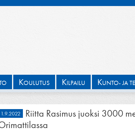
K
K
K
TTO
OULUTUS
ILPAILU
UNTO- JA T
Riitta Rasimus juoksi 3000 me
1.9.2022
Orimattilassa