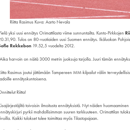
Riitta Rasimus Kuva: Aarto Nevala
ielä yksi uusi ennätys Orimattilasta viime sunnuntailta. Kunto-Pirkkojen
Ri
20.31,90. Tulos on 80-vuotiaiden uusi Suomen ennätys. Ikäluokan Pohjo
Sofie Rekkebon
19.52,5 vuodelta 2012.
”Aika harvoin on näitä 3000 metrin juoksuja tarjolla. Juuri tämän ennätyk
Riitta Rasimus joutui jättämään Tampereen MM-kilpailut väliin terveydellisi
radoille ennätyskuntoisena.
nnittelut Riitta!
Kisajärjestäjiltä toivoisin ilmoitusta ennätyksistä. Nyt näiden huomaaminen
nnätyskirjuri pyrkii mahdollisimman suuren tarkkuuteen. Orimattilan tuloks
ivuilla. Kaikki tulokset tulee toimittaa myös Tilastopajaan.