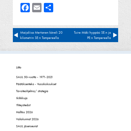
Facebook
Email
Share
Artikkelien
Maijaliisa Mertanen käveli 20
Tuire Mäki hyppäsi SE:n ja
kilometrin SE:n Tampereella
PE:n Tampereella
selaus
Liitto
SAUL 50-vuotta - 1971-2021
Päätöksenteko - Vuosikokoukset
Tavoiteohjelma/ strategia
Ikiliikkuja
Yhteystiedot
Hallitus 2026
Valiokunnat 2026
SAUL jäsenseurat