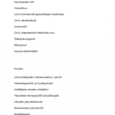
Hae jäseneksi info
Vastuullisuus
SAUL toimintamalli epäasialliseen käytökseen
SAUL rekisteriseloste
Ansiomerkit
SAUL-yhteyshenkilön tehtävänkuvaus
Yhteistyökumppanit
Edustusasut
Kansainväliset lajiliitot
Koulutus
Aikuisurheilijoiden valmennusleirit ja -päivät
Valmentajapankki ja huoltopalvelut
Aloittelijasta Masters-urheilijaksi
Yleisurheilun terveysprofiili aikuisliikkujalle
Aikuisten yleisurheilukoulut
Jäsenseurojen juoksukoulut
Kuuluttajaopas