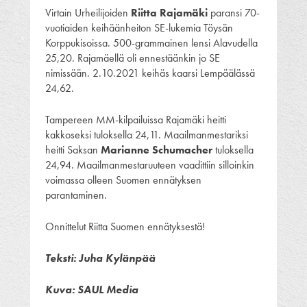
Virtain Urheilijoiden
Riitta Rajamäki
paransi 70-
vuotiaiden keihäänheiton SE-lukemia Töysän
Korppukisoissa. 500-grammainen lensi Alavudella
25,20. Rajamäellä oli ennestäänkin jo SE
nimissään. 2.10.2021 keihäs kaarsi Lempäälässä
24,62.
Tampereen MM-kilpailuissa Rajamäki heitti
kakkoseksi tuloksella 24,11. Maailmanmestariksi
heitti Saksan
Marianne Schumacher
tuloksella
24,94. Maailmanmestaruuteen vaadittiin silloinkin
voimassa olleen Suomen ennätyksen
parantaminen.
Onnittelut Riitta Suomen ennätyksestä!
Teksti: Juha Kylänpää
Kuva: SAUL Media