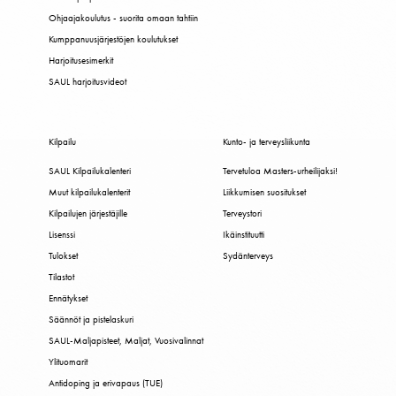
Ohjaajakoulutus - suorita omaan tahtiin
Kumppanuusjärjestöjen koulutukset
Harjoitusesimerkit
SAUL harjoitusvideot
Kilpailu
Kunto- ja terveysliikunta
SAUL Kilpailukalenteri
Tervetuloa Masters-urheilijaksi!
Muut kilpailukalenterit
Liikkumisen suositukset
Kilpailujen järjestäjille
Terveystori
Lisenssi
Ikäinstituutti
Tulokset
Sydänterveys
Tilastot
Ennätykset
Säännöt ja pistelaskuri
SAUL-Maljapisteet, Maljat, Vuosivalinnat
Ylituomarit
Antidoping ja erivapaus (TUE)