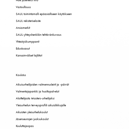
Hae jäseneksi info
Vastuullisuus
SAUL toimintamalli epäasialliseen käytökseen
SAUL rekisteriseloste
Ansiomerkit
SAUL-yhteyshenkilön tehtävänkuvaus
Yhteistyökumppanit
Edustusasut
Kansainväliset lajiliitot
Koulutus
Aikuisurheilijoiden valmennusleirit ja -päivät
Valmentajapankki ja huoltopalvelut
Aloittelijasta Masters-urheilijaksi
Yleisurheilun terveysprofiili aikuisliikkujalle
Aikuisten yleisurheilukoulut
Jäsenseurojen juoksukoulut
Kuuluttajaopas