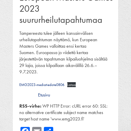
2023
suururheilutapahtumaa
Tampereesta tulee jälleen kansainvälisen
urheilutapahtuman näyttämö, kun European
Masters Games valloittaa ensi kertaa
Suomen. Euroopassa jo viidettä kertaa
järjestettävän tapahtuman kilpailuohjelma sisältää
29 lajia, joissa kilpaillaan aikavälillä 26.6.–
9.7.2023.
EMG2023-mediatiedote0806
Lataa
Etusivu
RSS-virhe:
WP HTTP Error: cURL error 60: SSL:
no alternative certificate subject name matches
target host name 'www.emg2023.fi'