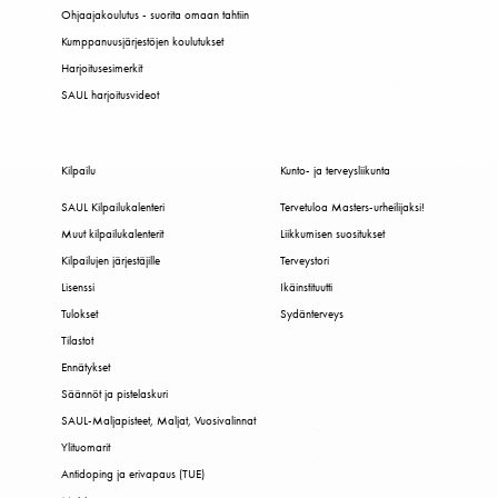
Ohjaajakoulutus - suorita omaan tahtiin
Kumppanuusjärjestöjen koulutukset
Harjoitusesimerkit
SAUL harjoitusvideot
Kilpailu
Kunto- ja terveysliikunta
SAUL Kilpailukalenteri
Tervetuloa Masters-urheilijaksi!
Muut kilpailukalenterit
Liikkumisen suositukset
Kilpailujen järjestäjille
Terveystori
Lisenssi
Ikäinstituutti
Tulokset
Sydänterveys
Tilastot
Ennätykset
Säännöt ja pistelaskuri
SAUL-Maljapisteet, Maljat, Vuosivalinnat
Ylituomarit
Antidoping ja erivapaus (TUE)