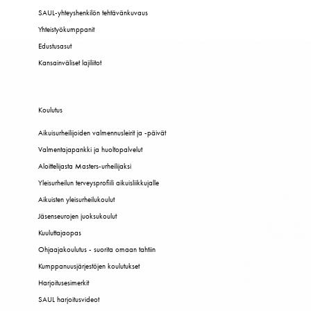
SAUL-yhteyshenkilön tehtävänkuvaus
Yhteistyökumppanit
Edustusasut
Kansainväliset lajiliitot
Koulutus
Aikuisurheilijoiden valmennusleirit ja -päivät
Valmentajapankki ja huoltopalvelut
Aloittelijasta Masters-urheilijaksi
Yleisurheilun terveysprofiili aikuisliikkujalle
Aikuisten yleisurheilukoulut
Jäsenseurojen juoksukoulut
Kuuluttajaopas
Ohjaajakoulutus - suorita omaan tahtiin
Kumppanuusjärjestöjen koulutukset
Harjoitusesimerkit
SAUL harjoitusvideot