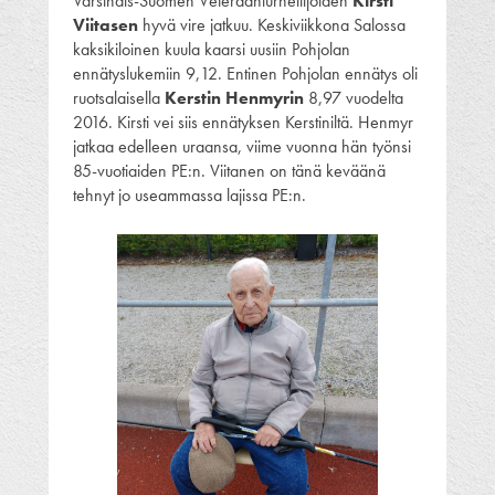
Varsinais-Suomen Veteraaniurheilijoiden
Kirsti
Viitasen
hyvä vire jatkuu. Keskiviikkona Salossa
kaksikiloinen kuula kaarsi uusiin Pohjolan
ennätyslukemiin 9,12. Entinen Pohjolan ennätys oli
ruotsalaisella
Kerstin Henmyrin
8,97 vuodelta
2016. Kirsti vei siis ennätyksen Kerstiniltä. Henmyr
jatkaa edelleen uraansa, viime vuonna hän työnsi
85-vuotiaiden PE:n. Viitanen on tänä keväänä
tehnyt jo useammassa lajissa PE:n.