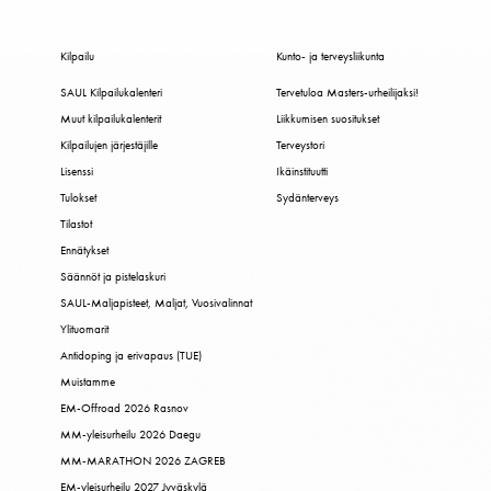
Kilpailu
Kunto- ja terveysliikunta
SAUL Kilpailukalenteri
Tervetuloa Masters-urheilijaksi!
Muut kilpailukalenterit
Liikkumisen suositukset
Kilpailujen järjestäjille
Terveystori
Lisenssi
Ikäinstituutti
Tulokset
Sydänterveys
Tilastot
Ennätykset
Säännöt ja pistelaskuri
SAUL-Maljapisteet, Maljat, Vuosivalinnat
Ylituomarit
Antidoping ja erivapaus (TUE)
Muistamme
EM-Offroad 2026 Rasnov
MM-yleisurheilu 2026 Daegu
MM-MARATHON 2026 ZAGREB
EM-yleisurheilu 2027 Jyväskylä