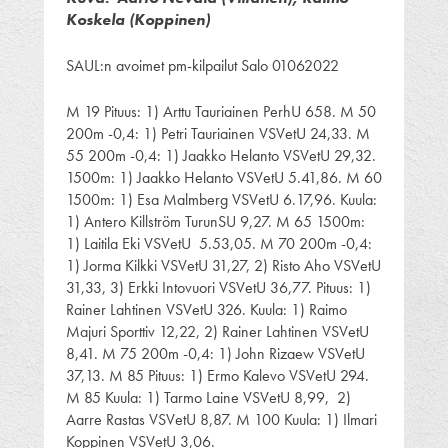
Koskela (Koppinen)
SAUL:n avoimet pm-kilpailut Salo 01062022
M 19 Pituus: 1) Arttu Tauriainen PerhU 658. M 50
200m -0,4: 1) Petri Tauriainen VSVetU 24,33. M
55 200m -0,4: 1) Jaakko Helanto VSVetU 29,32.
1500m: 1) Jaakko Helanto VSVetU 5.41,86. M 60
1500m: 1) Esa Malmberg VSVetU 6.17,96. Kuula:
1) Antero Killström TurunSU 9,27. M 65 1500m:
1) Laitila Eki VSVetU 5.53,05. M 70 200m -0,4:
1) Jorma Kilkki VSVetU 31,27, 2) Risto Aho VSVetU
31,33, 3) Erkki Intovuori VSVetU 36,77. Pituus: 1)
Rainer Lahtinen VSVetU 326. Kuula: 1) Raimo
Majuri Sporttiv 12,22, 2) Rainer Lahtinen VSVetU
8,41. M 75 200m -0,4: 1) John Rizaew VSVetU
37,13. M 85 Pituus: 1) Ermo Kalevo VSVetU 294.
M 85 Kuula: 1) Tarmo Laine VSVetU 8,99, 2)
Aarre Rastas VSVetU 8,87. M 100 Kuula: 1) Ilmari
Koppinen VSVetU 3,06.