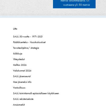
metriä- ensimmäisenä 75-
vuotiaana yli 50 metriä
Liitto
SAUL 50-vuotta - 1971-2021
Päätöksenteko - Vuosikokoukset
Tavoiteohjelma/ strategia
Ikiliikkuja
Yhteystiedot
Hallitus 2026
Valiokunnat 2026
SAUL jäsenseurat
Hae jäseneksi info
Vastuullisuus
SAUL toimintamalli epäasialliseen käytökseen
SAUL rekisteriseloste
Ansiomerkit