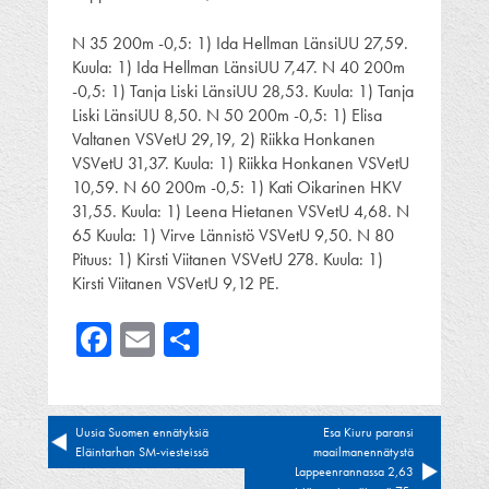
N 35 200m -0,5: 1) Ida Hellman LänsiUU 27,59.
Kuula: 1) Ida Hellman LänsiUU 7,47. N 40 200m
-0,5: 1) Tanja Liski LänsiUU 28,53. Kuula: 1) Tanja
Liski LänsiUU 8,50. N 50 200m -0,5: 1) Elisa
Valtanen VSVetU 29,19, 2) Riikka Honkanen
VSVetU 31,37. Kuula: 1) Riikka Honkanen VSVetU
10,59. N 60 200m -0,5: 1) Kati Oikarinen HKV
31,55. Kuula: 1) Leena Hietanen VSVetU 4,68. N
65 Kuula: 1) Virve Lännistö VSVetU 9,50. N 80
Pituus: 1) Kirsti Viitanen VSVetU 278. Kuula: 1)
Kirsti Viitanen VSVetU 9,12 PE.
Facebook
Email
Share
Artikkelien
Uusia Suomen ennätyksiä
Esa Kiuru paransi
Eläintarhan SM-viesteissä
maailmanennätystä
selaus
Lappeenrannassa 2,63