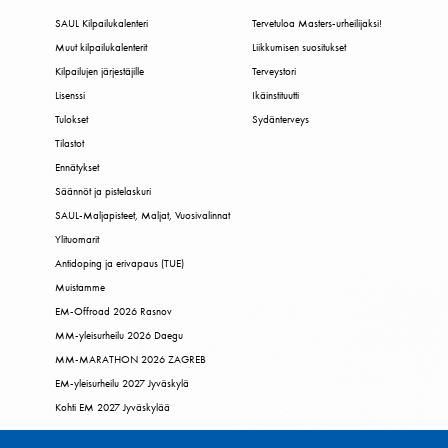
SAUL Kilpailukalenteri
Tervetuloa Masters-urheilijaksi!
Muut kilpailukalenterit
Liikkumisen suositukset
Kilpailujen järjestäjille
Terveystori
Lisenssi
Ikäinstituutti
Tulokset
Sydänterveys
Tilastot
Ennätykset
Säännöt ja pistelaskuri
SAUL-Maljapisteet, Maljat, Vuosivalinnat
Ylituomarit
Antidoping ja erivapaus (TUE)
Muistamme
EM-Offroad 2026 Rasnov
MM-yleisurheilu 2026 Daegu
MM-MARATHON 2026 ZAGREB
EM-yleisurheilu 2027 Jyväskylä
Kohti EM 2027 Jyväskylää