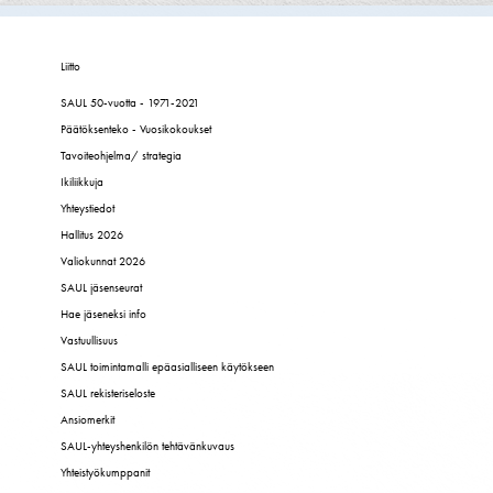
Liitto
SAUL 50-vuotta - 1971-2021
Päätöksenteko - Vuosikokoukset
Tavoiteohjelma/ strategia
Ikiliikkuja
Yhteystiedot
Hallitus 2026
Valiokunnat 2026
SAUL jäsenseurat
Hae jäseneksi info
Vastuullisuus
SAUL toimintamalli epäasialliseen käytökseen
SAUL rekisteriseloste
Ansiomerkit
SAUL-yhteyshenkilön tehtävänkuvaus
Yhteistyökumppanit