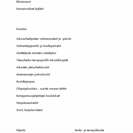
Edustusasut
Kansainväliset lajiliitot
Koulutus
Aikuisurheilijoiden valmennusleirit ja -päivät
Valmentajapankki ja huoltopalvelut
Aloittelijasta Masters-urheilijaksi
Yleisurheilun terveysprofiili aikuisliikkujalle
Aikuisten yleisurheilukoulut
Jäsenseurojen juoksukoulut
Kuuluttajaopas
Ohjaajakoulutus - suorita omaan tahtiin
Kumppanuusjärjestöjen koulutukset
Harjoitusesimerkit
SAUL harjoitusvideot
Kilpailu
Kunto- ja terveysliikunta