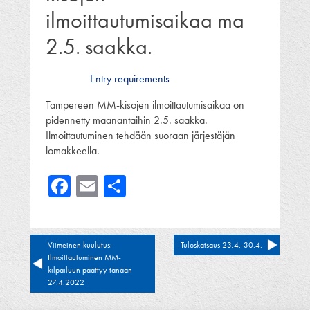
ilmoittautumisaikaa ma
2.5. saakka.
Entry requirements
Tampereen MM-kisojen ilmoittautumisaikaa on
pidennetty maanantaihin 2.5. saakka.
Ilmoittautuminen tehdään suoraan järjestäjän
lomakkeella.
Facebook
Email
Share
Artikkelien
Viimeinen kuulutus:
Tuloskatsaus 23.4.-30.4.
Ilmoittautuminen MM-
selaus
kilpailuun päättyy tänään
27.4.2022