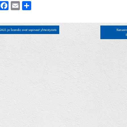
Facebook
Email
Share
tikkelien
SAUL ja Scandic ovat sopineet yhteistyöstä
Kansain
I
laus