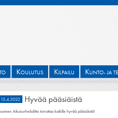
K
K
K
TTO
OULUTUS
ILPAILU
UNTO- JA T
Hyvää pääsiäistä
15.4.2022
uomen Aikuisurheiluliitto toivottaa kaikille hyvää pääsiäistä!