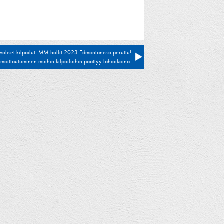
väliset kilpailut: MM-hallit 2023 Edmontonissa peruttu!
lmoittautuminen muihin kilpailuihin päättyy lähiaikoina.