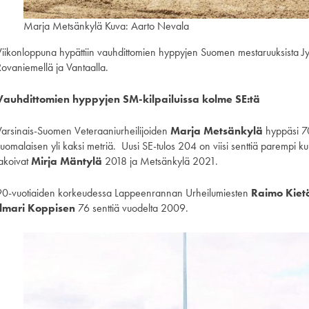
Marja Metsänkylä Kuva: Aarto Nevala
Viikonloppuna hypättiin vauhdittomien hyppyjen Suomen mestaruuksista Jyvä
Rovaniemellä ja Vantaalla.
Vauhdittomien hyppyjen SM-kilpailuissa kolme SE:tä
Varsinais-Suomen Veteraaniurheilijoiden
Marja Metsänkylä
hyppäsi 70
suomalaisen yli kaksi metriä. Uusi SE-tulos 204 on viisi senttiä parempi
jakoivat
Mirja Mäntylä
2018 ja Metsänkylä 2021.
90-vuotiaiden korkeudessa Lappeenrannan Urheilumiesten
Raimo Kiet
Ilmari Koppisen
76 senttiä vuodelta 2009.