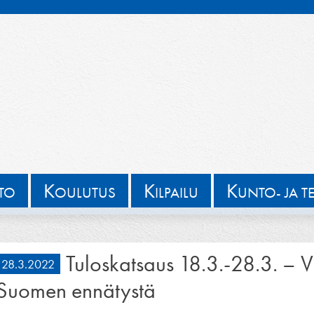
K
K
K
TTO
OULUTUS
ILPAILU
UNTO- JA T
Tuloskatsaus 18.3.-28.3. – 
28.3.2022
Suomen ennätystä