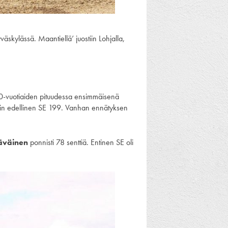
skylässä. Maantiellä’ juostiin Lohjalla,
-vuotiaiden pituudessa ensimmäisenä
 kuin edellinen SE 199. Vanhan ennätyksen
äväinen
ponnisti 78 senttiä. Entinen SE oli