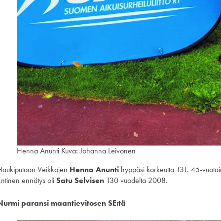
Henna Anunti Kuva: Johanna Leivonen
Haukiputaan Veikkojen
Henna Anunti
hyppäsi korkeutta 131. 45-vuotai
Entinen ennätys oli
Satu Selvisen
130 vuodelta 2008.
Nurmi paransi maantievitosen SE:tä