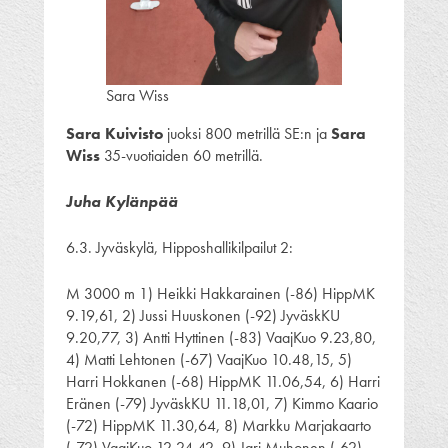
Sara Wiss
Sara Kuivisto
juoksi 800 metrillä SE:n ja
Sara
Wiss
35-vuotiaiden 60 metrillä.
Juha Kylänpää
6.3. Jyväskylä, Hipposhallikilpailut 2:
M 3000 m 1) Heikki Hakkarainen (-86) HippMK
9.19,61, 2) Jussi Huuskonen (-92) JyväskKU
9.20,77, 3) Antti Hyttinen (-83) VaajKuo 9.23,80,
4) Matti Lehtonen (-67) VaajKuo 10.48,15, 5)
Harri Hokkanen (-68) HippMK 11.06,54, 6) Harri
Eränen (-79) JyväskKU 11.18,01, 7) Kimmo Kaario
(-72) HippMK 11.30,64, 8) Markku Marjakaarto
(-72) VaajKuo 12.24,42, 9) Jari Muhonen (-62)