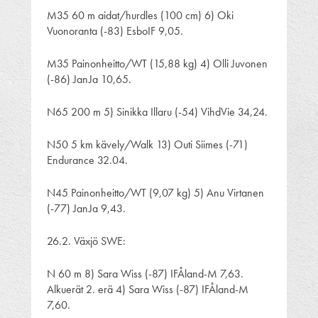
M35 60 m aidat/hurdles (100 cm) 6) Oki
Vuonoranta (-83) EsboIF 9,05.
M35 Painonheitto/WT (15,88 kg) 4) Olli Juvonen
(-86) JanJa 10,65.
N65 200 m 5) Sinikka Illaru (-54) VihdVie 34,24.
N50 5 km kävely/Walk 13) Outi Siimes (-71)
Endurance 32.04.
N45 Painonheitto/WT (9,07 kg) 5) Anu Virtanen
(-77) JanJa 9,43.
26.2. Växjö SWE:
N 60 m 8) Sara Wiss (-87) IFÅland-M 7,63.
Alkuerät 2. erä 4) Sara Wiss (-87) IFÅland-M
7,60.