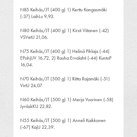
N85 Keihäs/JT (400 g) 1) Kerttu Kangasmäki
(-37) LaihLu 9,93.
N80 Keihäs/JT (400 g) 1) Kirsti Viitanen (-42)
VSVetU 21,06.
N75 Keihäs/JT (400 g) 1) Helinä Pihlaja (-44)
EPohjUV 16,72, 2) Rauha Ervalahti (-44) KuntoP
16,04.
N70 Keihäs/JT (500 g) 1) Riitta Rajamäki (-51)
VirtU 24,07.
N60 Keihäs/JT (500 g) 1) Merja Vuorinen (-58)
JyväskKU 22,82.
N55 Keihäs/JT (500 g) 1) Anneli Kaikkonen
(-67) KajU 22,39.