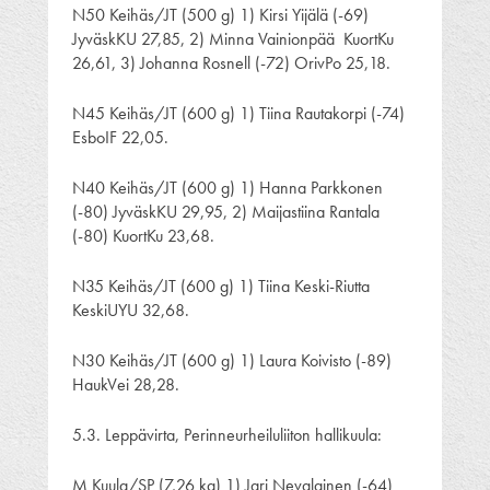
N50 Keihäs/JT (500 g) 1) Kirsi Yijälä (-69)
JyväskKU 27,85, 2) Minna Vainionpää KuortKu
26,61, 3) Johanna Rosnell (-72) OrivPo 25,18.
N45 Keihäs/JT (600 g) 1) Tiina Rautakorpi (-74)
EsboIF 22,05.
N40 Keihäs/JT (600 g) 1) Hanna Parkkonen
(-80) JyväskKU 29,95, 2) Maijastiina Rantala
(-80) KuortKu 23,68.
N35 Keihäs/JT (600 g) 1) Tiina Keski-Riutta
KeskiUYU 32,68.
N30 Keihäs/JT (600 g) 1) Laura Koivisto (-89)
HaukVei 28,28.
5.3. Leppävirta, Perinneurheiluliiton hallikuula:
M Kuula/SP (7,26 kg) 1) Jari Nevalainen (-64)