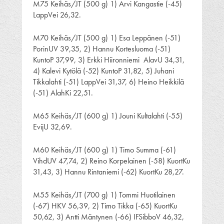
M75 Keihäs/JT (500 g) 1) Arvi Kangastie (-45)
LappVei 26,32.
M70 Keihäs/JT (500 g) 1) Esa Leppänen (-51)
PorinUV 39,35, 2) Hannu Kortesluoma (-51)
KuntoP 37,99, 3) Erkki Hiironniemi AlavU 34,31,
4) Kalevi Kytölä (-52) KuntoP 31,82, 5) Juhani
Tikkalahti (-51) LappVei 31,37, 6) Heino Heikkilä
(-51) AlahKi 22,51.
M65 Keihäs/JT (600 g) 1) Jouni Kultalahti (-55)
EvijU 32,69.
M60 Keihäs/JT (600 g) 1) Timo Summa (-61)
VihdUV 47,74, 2) Reino Korpelainen (-58) KuortKu
31,43, 3) Hannu Rintaniemi (-62) KuortKu 28,27.
M55 Keihäs/JT (700 g) 1) Tommi Huotilainen
(-67) HKV 56,39, 2) Timo Tikka (-65) KuortKu
50,62, 3) Antti Mäntynen (-66) IFSibboV 46,32,