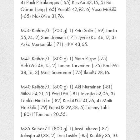
4) Pauli Pitkäkangas (-65) KuivAu 43,15, 5) Bo-
Göran Ljung (-65) VasaIS 42,93, 6) Vesa Mäkilä
(-65) NakkVire 31,76.
M50 Keihäs/JT (700 g) 1) Petri Satto (-69) JanJa
55,24, 2) Sami Jämsen (-71) JyväskKU 46,17, 3)
Asko Murtomäki (-71) HKV 43,65.
M45 Keihäs/JT (800 g) 1) Simo Piispa (-75)
VehkVei 46,15, 2) Tuomo Tarvainen (-75) KauhWi
38,16, 3) Matti Saunanen (-75) IkaalU 28,16.
M40 Keihäs/JT (800 g) 1) Aki Nurminen (-81)
SiikSi 54,21, 2) Petri Lätti (-81) JalasjJa 52,06, 3)
Eerikki Hietikko (-82) KeskiUYU 41,76, 4) Matti
Heikkilä (-79) PalosUS 29,38, 5) Tommy Lahti
(-80) IFFemman 20,55.
M35 Keihäs/JT (800 g) 1) Jussi Tukeva (-87)
JalasjJa 40,38, 2) Toni Lustila (-85) KurikRy 35,10.