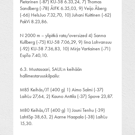
Pietarinen (-87) KU-58 6.33,24, 7) Thomas
Sandberg (-78) ÅIFK 6.35,03, 9) Veijo Åberg
(-66) HelsJuo 7.32,70, 10) Juhani Kuittinen (-62)
PakVi 8.23,86.
N 2000 m – ylipitkä rata/oversized 4) Sanna
Kullberg (-75) KU-58 7.06,29, 9) Iina Lohvansuu
(-92) KU-58 7.36,83, 10) Mirja Vartiainen (-71)
EspTa 7.40,10.
6.3. Mustasaari, SAUL:n keihään
hallimestaruuskilpailu:
M85 Keihäs/JT (400 g) 1) Aimo Salmi (-37)
LaihLu 27,64, 2) Kauno Anttila (-37) Spove 23,87.
M80 Keihäs/JT (400 g) 1) Jouni Tenhu (-39)
LahtiSp 38,63, 2) Aarne Haapala (-38) LaihLu
15,30.