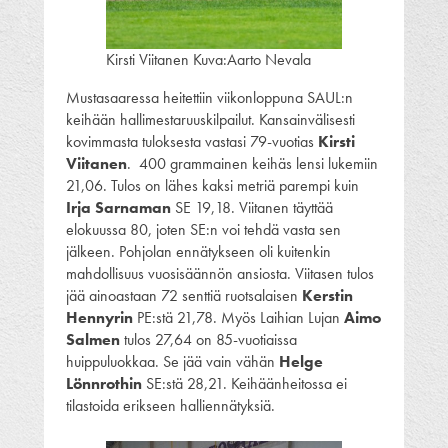
Kirsti Viitanen Kuva:Aarto Nevala
Mustasaaressa heitettiin viikonloppuna SAUL:n
keihään hallimestaruuskilpailut. Kansainvälisesti
kovimmasta tuloksesta vastasi 79-vuotias
Kirsti
Viitanen
. 400 grammainen keihäs lensi lukemiin
21,06. Tulos on lähes kaksi metriä parempi kuin
Irja Sarnaman
SE 19,18. Viitanen täyttää
elokuussa 80, joten SE:n voi tehdä vasta sen
jälkeen. Pohjolan ennätykseen oli kuitenkin
mahdollisuus vuosisäännön ansiosta. Viitasen tulos
jää ainoastaan 72 senttiä ruotsalaisen
Kerstin
Hennyrin
PE:stä 21,78. Myös Laihian Lujan
Aimo
Salmen
tulos 27,64 on 85-vuotiaissa
huippuluokkaa. Se jää vain vähän
Helge
Lönnrothin
SE:stä 28,21. Keihäänheitossa ei
tilastoida erikseen halliennätyksiä.