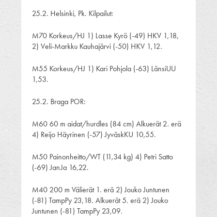
25.2. Helsinki, Pk. Kilpailut:
M70 Korkeus/HJ 1) Lasse Kyrö (-49) HKV 1,18,
2) Veli-Markku Kauhajärvi (-50) HKV 1,12.
M55 Korkeus/HJ 1) Kari Pohjola (-63) LänsiUU
1,53.
25.2. Braga POR:
M60 60 m aidat/hurdles (84 cm) Alkuerät 2. erä
4) Reijo Häyrinen (-57) JyväskKU 10,55.
M50 Painonheitto/WT (11,34 kg) 4) Petri Satto
(-69) JanJa 16,22.
M40 200 m Välierät 1. erä 2) Jouko Juntunen
(-81) TampPy 23,18. Alkuerät 5. erä 2) Jouko
Juntunen (-81) TampPy 23,09.