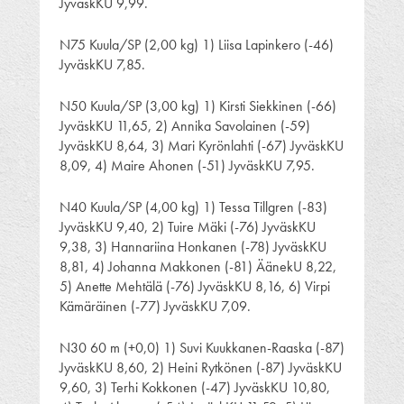
JyväskKU 9,99.
N75 Kuula/SP (2,00 kg) 1) Liisa Lapinkero (-46)
JyväskKU 7,85.
N50 Kuula/SP (3,00 kg) 1) Kirsti Siekkinen (-66)
JyväskKU 11,65, 2) Annika Savolainen (-59)
JyväskKU 8,64, 3) Mari Kyrönlahti (-67) JyväskKU
8,09, 4) Maire Ahonen (-51) JyväskKU 7,95.
N40 Kuula/SP (4,00 kg) 1) Tessa Tillgren (-83)
JyväskKU 9,40, 2) Tuire Mäki (-76) JyväskKU
9,38, 3) Hannariina Honkanen (-78) JyväskKU
8,81, 4) Johanna Makkonen (-81) ÄänekU 8,22,
5) Anette Mehtälä (-76) JyväskKU 8,16, 6) Virpi
Kämäräinen (-77) JyväskKU 7,09.
N30 60 m (+0,0) 1) Suvi Kuukkanen-Raaska (-87)
JyväskKU 8,60, 2) Heini Rytkönen (-87) JyväskKU
9,60, 3) Terhi Kokkonen (-47) JyväskKU 10,80,