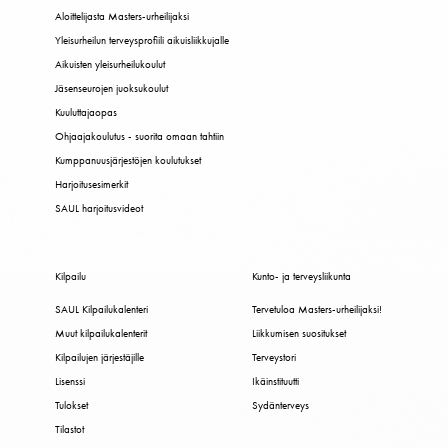
Aloittelijasta Masters-urheilijaksi
Yleisurheilun terveysprofiili aikuisliikkujalle
Aikuisten yleisurheilukoulut
Jäsenseurojen juoksukoulut
Kuuluttajaopas
Ohjaajakoulutus - suorita omaan tahtiin
Kumppanuusjärjestöjen koulutukset
Harjoitusesimerkit
SAUL harjoitusvideot
Kilpailu
Kunto- ja terveysliikunta
SAUL Kilpailukalenteri
Tervetuloa Masters-urheilijaksi!
Muut kilpailukalenterit
Liikkumisen suositukset
Kilpailujen järjestäjille
Terveystori
Lisenssi
Ikäinstituutti
Tulokset
Sydänterveys
Tilastot