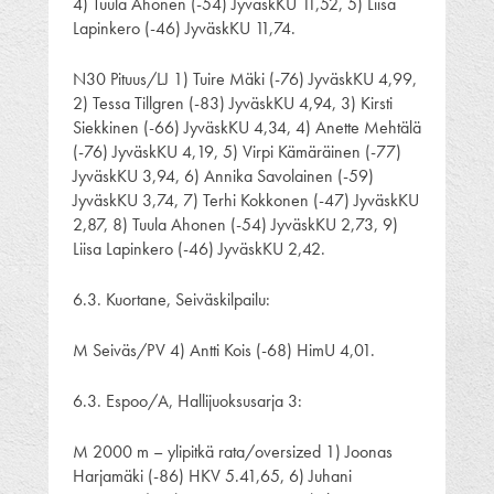
4) Tuula Ahonen (-54) JyväskKU 11,52, 5) Liisa
Lapinkero (-46) JyväskKU 11,74.
N30 Pituus/LJ 1) Tuire Mäki (-76) JyväskKU 4,99,
2) Tessa Tillgren (-83) JyväskKU 4,94, 3) Kirsti
Siekkinen (-66) JyväskKU 4,34, 4) Anette Mehtälä
(-76) JyväskKU 4,19, 5) Virpi Kämäräinen (-77)
JyväskKU 3,94, 6) Annika Savolainen (-59)
JyväskKU 3,74, 7) Terhi Kokkonen (-47) JyväskKU
2,87, 8) Tuula Ahonen (-54) JyväskKU 2,73, 9)
Liisa Lapinkero (-46) JyväskKU 2,42.
6.3. Kuortane, Seiväskilpailu:
M Seiväs/PV 4) Antti Kois (-68) HimU 4,01.
6.3. Espoo/A, Hallijuoksusarja 3:
M 2000 m – ylipitkä rata/oversized 1) Joonas
Harjamäki (-86) HKV 5.41,65, 6) Juhani