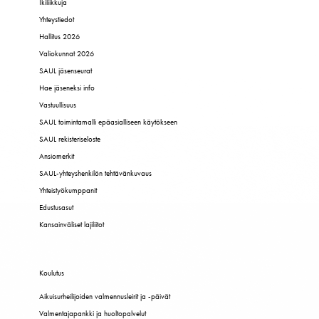
Ikiliikkuja
Yhteystiedot
Hallitus 2026
Valiokunnat 2026
SAUL jäsenseurat
Hae jäseneksi info
Vastuullisuus
SAUL toimintamalli epäasialliseen käytökseen
SAUL rekisteriseloste
Ansiomerkit
SAUL-yhteyshenkilön tehtävänkuvaus
Yhteistyökumppanit
Edustusasut
Kansainväliset lajiliitot
Koulutus
Aikuisurheilijoiden valmennusleirit ja -päivät
Valmentajapankki ja huoltopalvelut