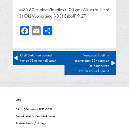
M35 60 m aidat/hurdles (100 cm) Alkuerät 1. erä
3) Oki Vuonoranta (-83) EsboIF 9,27
Facebook
Email
Share
Artikkelien
Kirsti Siekkinen paransi
Vaasassa kilpailtiin
kuulan SE:tä kotihallissaan
ensimmäiset 30+ sarjojen
selaus
keihäänheiton
talvimestaruuskilpailut
Liitto
SAUL 50-vuotta - 1971-2021
Päätöksenteko - Vuosikokoukset
Tavoiteohjelma/ strategia