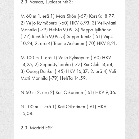
2.3. Vantaa, Luolasprintit 3:
M 60 m 1. erä 1) Mats Skön (-67) KorsKai 8,77,
2) Veijo Kylmäpuro (-60) HKV 8,93, 3) Veli-Matti
Mannila (-79) HelsTa 9,09, 3) Seppo Jylhäaho
(-77) RunClub 9,09, 5) Seppo Tenitz (-51) ViipU
10,24; 2. erä 4) Teemu Aaltonen (-70) HKV 8,21.
M 100 m 1. erä 1) Veijo Kylmäpuro (-60) HKV
14,25, 2) Seppo Jylhäaho (-77) RunClub 14,64,
3) Georg Dunkel (-45) HKV 16,37; 2. erä 4) Veli-
Matti Mannila (-79) HelsTa 14,59.
N 60 m 2. erä 2) Kati Oikarinen (-61) HKV 9,36.
N 100 m 1. erä 1) Kati Oikarinen (-61) HKV
15,08.
2.3. Madrid ESP: