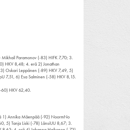
) Mikhail Paramonov (-83) HIFK 7,70; 3.
60) HKV 8,48; 4. erä 2) Jonathan
ä 3) Oskari Leppänen (-89) HKV 7,49, 5)
ipU 7,51, 6) Esa Salminen (-58) HKV 8,15.
 (-60) HKV 62,40.
erä 1) Annika Mäenpää (-92) NoormNo
0, 5) Tanja Liski (-78) LänsiUU 8,67; 3.
KV 8,63; 4. erä 4) Johanna Haikonen (-73)