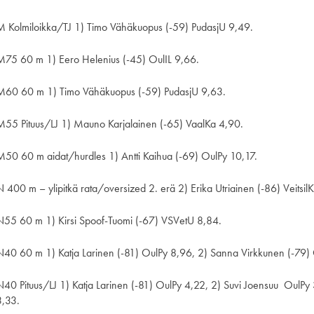
M Kolmiloikka/TJ 1) Timo Vähäkuopus (-59) PudasjU 9,49.
M75 60 m 1) Eero Helenius (-45) OulIL 9,66.
M60 60 m 1) Timo Vähäkuopus (-59) PudasjU 9,63.
M55 Pituus/LJ 1) Mauno Karjalainen (-65) VaalKa 4,90.
M50 60 m aidat/hurdles 1) Antti Kaihua (-69) OulPy 10,17.
N 400 m – ylipitkä rata/oversized 2. erä 2) Erika Utriainen (-86) Veitsil
N55 60 m 1) Kirsi Spoof-Tuomi (-67) VSVetU 8,84.
N40 60 m 1) Katja Larinen (-81) OulPy 8,96, 2) Sanna Virkkunen (-79)
N40 Pituus/LJ 1) Katja Larinen (-81) OulPy 4,22, 2) Suvi Joensuu OulPy
3,33.