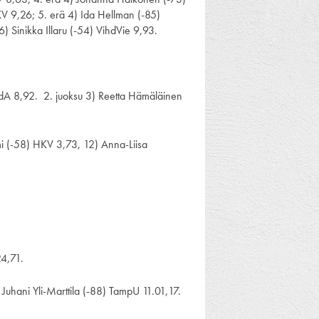
V 9,26; 5. erä 4) Ida Hellman (-85)
) Sinikka Illaru (-54) VihdVie 9,93.
dA 8,92. 2. juoksu 3) Reetta Hämäläinen
i (-58) HKV 3,73, 12) Anna-Liisa
24,71.
Juhani Yli-Marttila (-88) TampU 11.01,17.