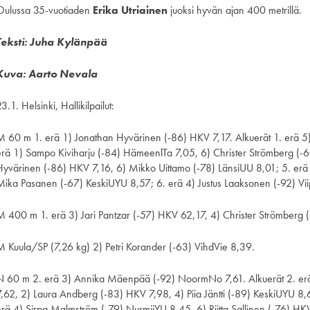
Oulussa 35-vuotiaden
Erika Utriainen
juoksi hyvän ajan 400 metrillä.
Teksti: Juha Kylänpää
Kuva: Aarto Nevala
3.1. Helsinki, Hallikilpailut:
M 60 m 1. erä 1) Jonathan Hyvärinen (-86) HKV 7,17. Alkuerät 1. erä 5
erä 1) Sampo Kiviharju (-84) HämeenlTa 7,05, 6) Christer Strömberg (-
Hyvärinen (-86) HKV 7,16, 6) Mikko Uittamo (-78) LänsiUU 8,01; 5. er
Mika Pasanen (-67) KeskiUYU 8,57; 6. erä 4) Justus Laaksonen (-92) Vi
M 400 m 1. erä 3) Jari Pantzar (-57) HKV 62,17, 4) Christer Strömberg
M Kuula/SP (7,26 kg) 2) Petri Korander (-63) VihdVie 8,39.
N 60 m 2. erä 3) Annika Mäenpää (-92) NoormNo 7,61. Alkuerät 2. 
7,62, 2) Laura Andberg (-83) HKV 7,98, 4) Piia Jäntti (-89) KeskiUYU 8,6
erä 4) Sirpa Malmström (-79) NurmijYU 8,45, 6) Riitta Sallinen (-76) H