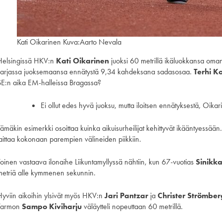
Kati Oikarinen Kuva:Aarto Nevala
Helsingissä HKV:n
Kati Oikarinen
juoksi 60 metrillä ikäluokkansa oma
sarjassa juoksemaansa ennätystä 9,34 kahdeksana sadasosaa.
Terhi K
SE:n aika EM-halleissa Bragassa?
Ei ollut edes hyvä juoksu, mutta iloitsen ennätyksestä, Oika
Tämäkin esimerkki osoittaa kuinka aikuisurheilijat kehittyvät ikääntyessää
laittaa kokonaan parempien välineiden piikkiin.
Toinen vastaava ilonaihe Liikuntamyllyssä nähtiin, kun 67-vuotias
Sinikka
metriä alle kymmenen sekunnin.
Hyviin aikoihin ylsivät myös HKV:n
Jari Pantzar
ja
Christer Strömber
Tarmon
Sampo Kiviharju
väläytteli nopeuttaan 60 metrillä.