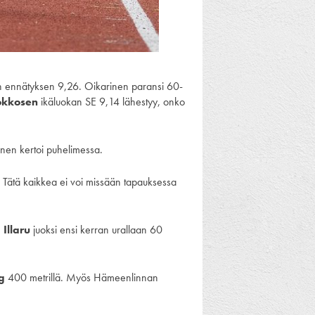
n ennätyksen 9,26. Oikarinen paransi 60-
okkosen
ikäluokan SE 9,14 lähestyy, onko
rinen kertoi puhelimessa.
n. Tätä kaikkea ei voi missään tapauksessa
 Illaru
juoksi ensi kerran urallaan 60
g
400 metrillä. Myös Hämeenlinnan