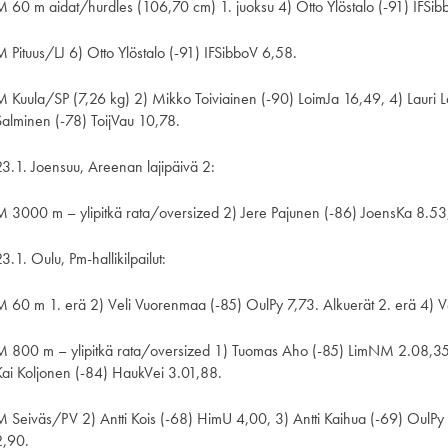
M 60 m aidat/hurdles (106,70 cm) 1. juoksu 4) Otto Ylöstalo (-91) IFSib
M Pituus/LJ 6) Otto Ylöstalo (-91) IFSibboV 6,58.
M Kuula/SP (7,26 kg) 2) Mikko Toiviainen (-90) LoimJa 16,49, 4) Lauri L
Salminen (-78) ToijVau 10,78.
23.1. Joensuu, Areenan lajipäivä 2:
M 3000 m – ylipitkä rata/oversized 2) Jere Pajunen (-86) JoensKa 8.53
3.1. Oulu, Pm-hallikilpailut:
M 60 m 1. erä 2) Veli Vuorenmaa (-85) OulPy 7,73. Alkuerät 2. erä 4) 
M 800 m – ylipitkä rata/oversized 1) Tuomas Aho (-85) LimNM 2.08,35, 
Kai Koljonen (-84) HaukVei 3.01,88.
M Seiväs/PV 2) Antti Kois (-68) HimU 4,00, 3) Antti Kaihua (-69) OulPy
2,90.