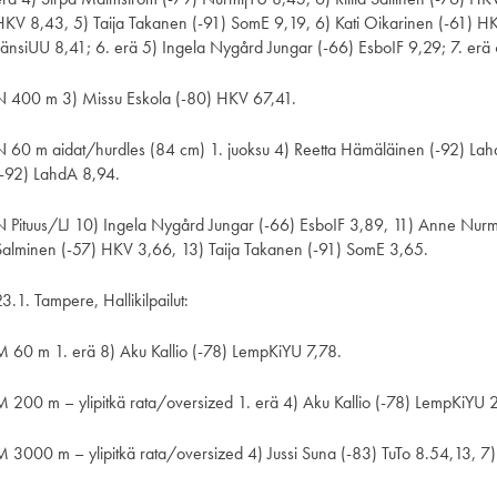
HKV 8,43, 5) Taija Takanen (-91) SomE 9,19, 6) Kati Oikarinen (-61) HK
LänsiUU 8,41; 6. erä 5) Ingela Nygård Jungar (-66) EsboIF 9,29; 7. erä 6
N 400 m 3) Missu Eskola (-80) HKV 67,41.
N 60 m aidat/hurdles (84 cm) 1. juoksu 4) Reetta Hämäläinen (-92) Lah
(-92) LahdA 8,94.
N Pituus/LJ 10) Ingela Nygård Jungar (-66) EsboIF 3,89, 11) Anne Nurm
Salminen (-57) HKV 3,66, 13) Taija Takanen (-91) SomE 3,65.
3.1. Tampere, Hallikilpailut:
M 60 m 1. erä 8) Aku Kallio (-78) LempKiYU 7,78.
M 200 m – ylipitkä rata/oversized 1. erä 4) Aku Kallio (-78) LempKiYU 
M 3000 m – ylipitkä rata/oversized 4) Jussi Suna (-83) TuTo 8.54,13, 7) 