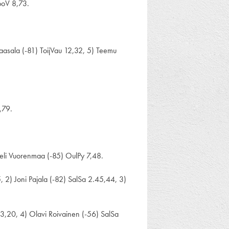
boV 8,73.
aasala (-81) ToijVau 12,32, 5) Teemu
,79.
Veli Vuorenmaa (-85) OulPy 7,48.
2) Joni Pajala (-82) SalSa 2.45,44, 3)
 3,20, 4) Olavi Roivainen (-56) SalSa