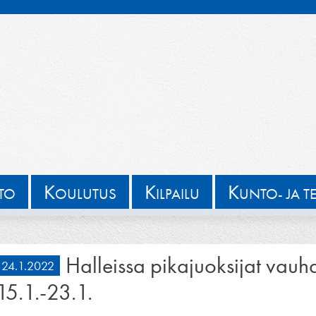
K
K
K
TTO
OULUTUS
ILPAILU
UNTO- JA T
Halleissa pikajuoksijat vauh
24.1.2022
15.1.-23.1.