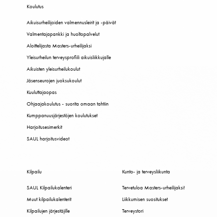
Koulutus
Aikuisurheilijoiden valmennusleirit ja -päivät
Valmentajapankki ja huoltopalvelut
Aloittelijasta Masters-urheilijaksi
Yleisurheilun terveysprofiili aikuisliikkujalle
Aikuisten yleisurheilukoulut
Jäsenseurojen juoksukoulut
Kuuluttajaopas
Ohjaajakoulutus - suorita omaan tahtiin
Kumppanuusjärjestöjen koulutukset
Harjoitusesimerkit
SAUL harjoitusvideot
Kilpailu
Kunto- ja terveysliikunta
SAUL Kilpailukalenteri
Tervetuloa Masters-urheilijaksi!
Muut kilpailukalenterit
Liikkumisen suositukset
Kilpailujen järjestäjille
Terveystori