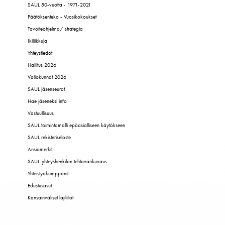
SAUL 50-vuotta - 1971-2021
Päätöksenteko - Vuosikokoukset
Tavoiteohjelma/ strategia
Ikiliikkuja
Yhteystiedot
Hallitus 2026
Valiokunnat 2026
SAUL jäsenseurat
Hae jäseneksi info
Vastuullisuus
SAUL toimintamalli epäasialliseen käytökseen
SAUL rekisteriseloste
Ansiomerkit
SAUL-yhteyshenkilön tehtävänkuvaus
Yhteistyökumppanit
Edustusasut
Kansainväliset lajiliitot