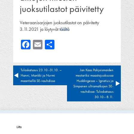
juoksutilastot päivitetty
Veteraanisarjojen juoksutilastot on päivitetty
3.11.2021 ja löytyvät
täältä
Facebook
Email
Share
Artikkelien
Tuloskatsaus 23.10.-31.10. –
Jan Kaas Pohjoismaiden
Hanni, Mankki ja Nurmi
mestariksi maastojuoksussa
selaus
maantiellä SE-vauhdissa
Huddingessa – Ignatius ja
Simpanen ultramatkojen SE-
vauhdissa- Tuloskatsaus
30.10.- 8.11.
Liitto