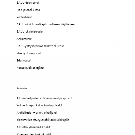
SAUL jäsenseurat
Hae jäseneksi info
Vastuullisuus
SAUL toimintamalli epäasialliseen käytökseen
SAUL rekisteriseloste
Ansiomerkit
SAUL-yhteyshenkilön tehtävänkuvaus
Yhteistyökumppanit
Edustusasut
Kansainväliset lajiliitot
Koulutus
Aikuisurheilijoiden valmennusleirit ja -päivät
Valmentajapankki ja huoltopalvelut
Aloittelijasta Masters-urheilijaksi
Yleisurheilun terveysprofiili aikuisliikkujalle
Aikuisten yleisurheilukoulut
Jäsenseurojen juoksukoulut