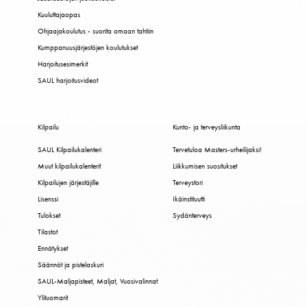
Kuuluttajaopas
Ohjaajakoulutus - suorita omaan tahtiin
Kumppanuusjärjestöjen koulutukset
Harjoitusesimerkit
SAUL harjoitusvideot
Kilpailu
Kunto- ja terveysliikunta
SAUL Kilpailukalenteri
Tervetuloa Masters-urheilijaksi!
Muut kilpailukalenterit
Liikkumisen suositukset
Kilpailujen järjestäjille
Terveystori
Lisenssi
Ikäinstituutti
Tulokset
Sydänterveys
Tilastot
Ennätykset
Säännöt ja pistelaskuri
SAUL-Maljapisteet, Maljat, Vuosivalinnat
Ylituomarit