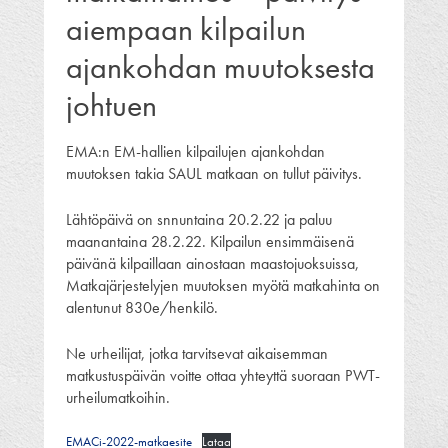
aiempaan kilpailun
ajankohdan muutoksesta
johtuen
EMA:n EM-hallien kilpailujen ajankohdan
muutoksen takia SAUL matkaan on tullut päivitys.
Lähtöpäivä on snnuntaina 20.2.22 ja paluu
maanantaina 28.2.22. Kilpailun ensimmäisenä
päivänä kilpaillaan ainostaan maastojuoksuissa,
Matkajärjestelyjen muutoksen myötä matkahinta on
alentunut 830e/henkilö.
Ne urheilijat, jotka tarvitsevat aikaisemman
matkustuspäivän voitte ottaa yhteyttä suoraan PWT-
urheilumatkoihin.
EMACi-2022-matkaesite
Lataa