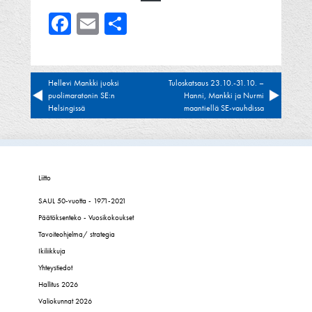
Facebook
Email
Share
Artikkelien
Hellevi Mankki juoksi
Tuloskatsaus 23.10.-31.10. –
puolimaratonin SE:n
Hanni, Mankki ja Nurmi
selaus
Helsingissä
maantiellä SE-vauhdissa
Liitto
SAUL 50-vuotta - 1971-2021
Päätöksenteko - Vuosikokoukset
Tavoiteohjelma/ strategia
Ikiliikkuja
Yhteystiedot
Hallitus 2026
Valiokunnat 2026