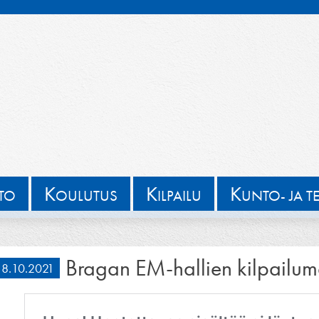
K
K
K
TTO
OULUTUS
ILPAILU
UNTO- JA T
Bragan EM-hallien kilpailu
8.10.2021