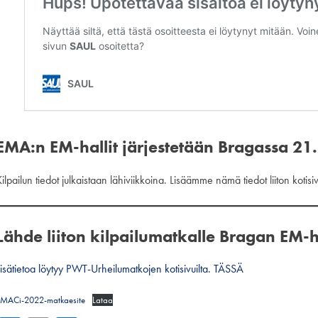
EMA:n EM-hallit järjestetään Bragassa 21
ilpailun tiedot julkaistaan lähiviikkoina. Lisäämme nämä tiedot liiton kotisiv
Lähde liiton kilpailumatkalle Bragan EM-h
Lisätietoa löytyy PWT-Urheilumatkojen kotisivuilta. TÄSSÄ
MACi-2022-matkaesite
Lataa