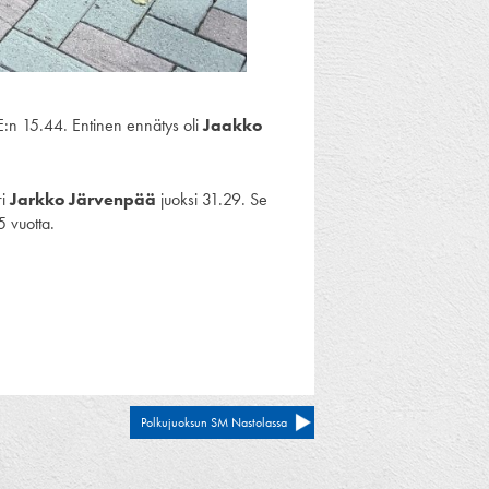
E:n 15.44. Entinen ennätys oli
Jaakko
ri
Jarkko Järvenpää
juoksi 31.29. Se
5 vuotta.
Polkujuoksun SM Nastolassa