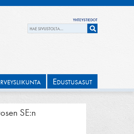
YHTEYSTIEDOT
E
ERVEYSLIIKUNTA
DUSTUSASUT
itosen SE:n