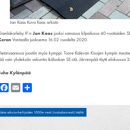
Jan Kaas Kuva Kaas arkisto
Gamlakarleby IF:n
Jan Kaas
juoksi samassa kilpailussa 40-vuotiaiden S
Keron
Vantaalla juoksema 16.02 vuodelta 2020.
Pietarsaaressa juostiin myös kymppi. Tuore Kalevan Kisojen kympin mesta
jää vain yhdeksän sekuntia ikäluokan SE:stä. Järvenpää täytti elokuussa 3
Juha Kylänpää
Facebook
Email
Share
tikkelien
Katso aikuisurheilijoiden 1000m viesti (ruotsalaisviesti) täältä
laus