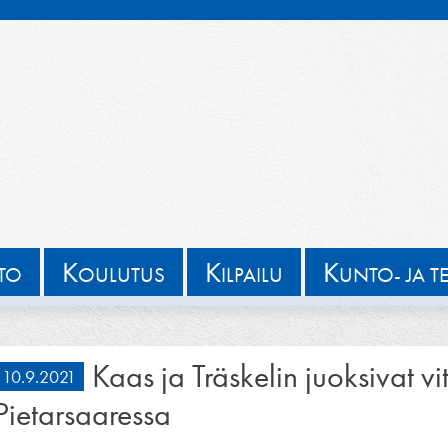
K
K
K
TTO
OULUTUS
ILPAILU
UNTO- JA T
Kaas ja Träskelin juoksivat v
10.9.2021
Pietarsaaressa