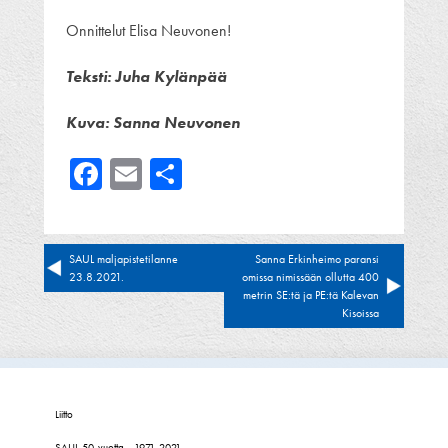
Onnittelut Elisa Neuvonen!
Teksti: Juha Kylänpää
Kuva: Sanna Neuvonen
Facebook
Email
Share
Artikkelien
SAUL maljapistetilanne
Sanna Erkinheimo paransi
23.8.2021.
omissa nimissään ollutta 400
selaus
metrin SE:tä ja PE:tä Kalevan
Kisoissa
Liitto
SAUL 50-vuotta - 1971-2021