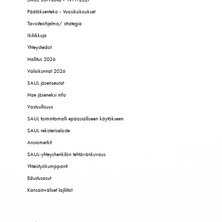
Päätöksenteko - Vuosikokoukset
Tavoiteohjelma/ strategia
Ikiliikkuja
Yhteystiedot
Hallitus 2026
Valiokunnat 2026
SAUL jäsenseurat
Hae jäseneksi info
Vastuullisuus
SAUL toimintamalli epäasialliseen käytökseen
SAUL rekisteriseloste
Ansiomerkit
SAUL-yhteyshenkilön tehtävänkuvaus
Yhteistyökumppanit
Edustusasut
Kansainväliset lajiliitot