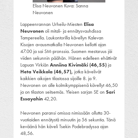
Elisa Neuvonen Kuva: Sanna
Neuvonen
Lappeenrannan Urheilu-Miesten
Elisa
Neuvonen
oli mitali- ja ennätysvauhdissa
Tampereella. Laukontorilla kävellyn Kalevan
Kisojen avausmatkalla Neuvonen kellotti ajan
47.00 ja sai SM-pronssia. Suomen mestaruus jäi
viiden sekunnin päähän. Hänen edelleen ehättivät
Lapuan Virkiän
Anniina Kivimäki (46,55)
ja
Heta Veikkola (46,57),
jotka kävelivät
kaikkien aikojen tilastossa sijoille 8. ja 9.
Neuvonen on alle kolmikymppisenä kävellyt 46,50
ja on tilaston seitsemäs. Yleisen sarjan SE on
Sari
Essayahin
42,20.
Neuvonen paransi omissa nimissään ollutta 30-
vuotiaiden ennätystä minuutin ja 56 sekuntia. Tänä
keväänä hän käveli Tsekin Podebradyssa ajan
48,56.