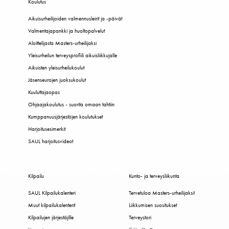
Koulutus
Aikuisurheilijoiden valmennusleirit ja -päivät
Valmentajapankki ja huoltopalvelut
Aloittelijasta Masters-urheilijaksi
Yleisurheilun terveysprofiili aikuisliikkujalle
Aikuisten yleisurheilukoulut
Jäsenseurojen juoksukoulut
Kuuluttajaopas
Ohjaajakoulutus - suorita omaan tahtiin
Kumppanuusjärjestöjen koulutukset
Harjoitusesimerkit
SAUL harjoitusvideot
Kilpailu
Kunto- ja terveysliikunta
SAUL Kilpailukalenteri
Tervetuloa Masters-urheilijaksi!
Muut kilpailukalenterit
Liikkumisen suositukset
Kilpailujen järjestäjille
Terveystori