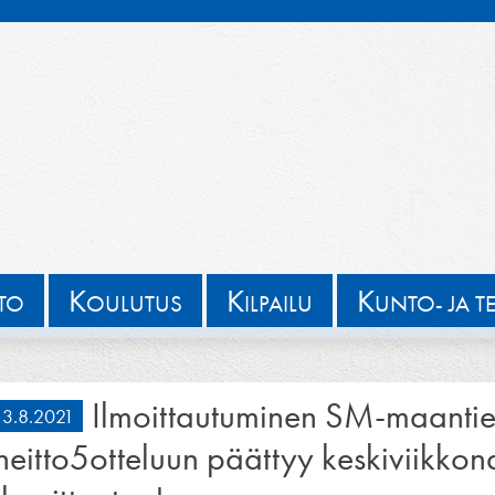
K
K
K
TTO
OULUTUS
ILPAILU
UNTO- JA T
Ilmoittautuminen SM-maantie
3.8.2021
heitto5otteluun päättyy keskiviikko