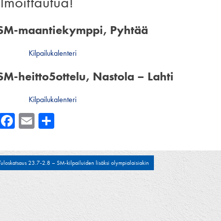
ilmoittautua!
SM-maantiekymppi, Pyhtää
Kilpailukalenteri
SM-heitto5ottelu, Nastola – Lahti
Kilpailukalenteri
Facebook
Email
Share
tikkelien
Tuloskatsaus 23.7-2.8 – SM-kilpailuiden lisäksi olympialaisiakin
laus