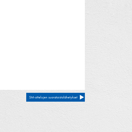
SM-ottelujen suoratoistolähetykset