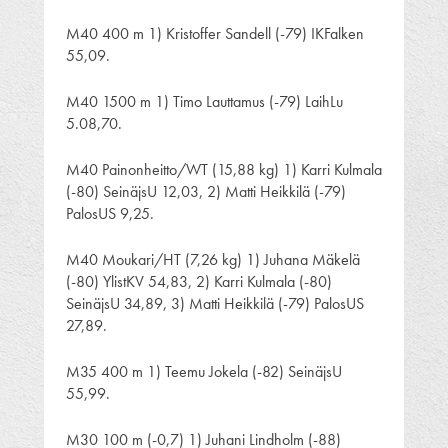
M40 400 m 1) Kristoffer Sandell (-79) IKFalken
55,09.
M40 1500 m 1) Timo Lauttamus (-79) LaihLu
5.08,70.
M40 Painonheitto/WT (15,88 kg) 1) Karri Kulmala
(-80) SeinäjsU 12,03, 2) Matti Heikkilä (-79)
PalosUS 9,25.
M40 Moukari/HT (7,26 kg) 1) Juhana Mäkelä
(-80) YlistKV 54,83, 2) Karri Kulmala (-80)
SeinäjsU 34,89, 3) Matti Heikkilä (-79) PalosUS
27,89.
M35 400 m 1) Teemu Jokela (-82) SeinäjsU
55,99.
M30 100 m (-0,7) 1) Juhani Lindholm (-88)