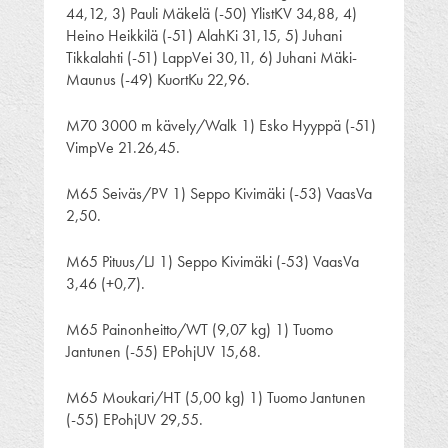
44,12, 3) Pauli Mäkelä (-50) YlistKV 34,88, 4)
Heino Heikkilä (-51) AlahKi 31,15, 5) Juhani
Tikkalahti (-51) LappVei 30,11, 6) Juhani Mäki-
Maunus (-49) KuortKu 22,96.
M70 3000 m kävely/Walk 1) Esko Hyyppä (-51)
VimpVe 21.26,45.
M65 Seiväs/PV 1) Seppo Kivimäki (-53) VaasVa
2,50.
M65 Pituus/LJ 1) Seppo Kivimäki (-53) VaasVa
3,46 (+0,7).
M65 Painonheitto/WT (9,07 kg) 1) Tuomo
Jantunen (-55) EPohjUV 15,68.
M65 Moukari/HT (5,00 kg) 1) Tuomo Jantunen
(-55) EPohjUV 29,55.