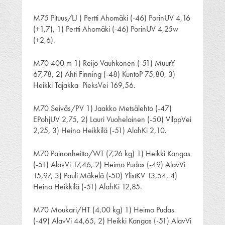
M75 Pituus/LJ ) Pertti Ahomäki (-46) PorinUV 4,16
(+1,7), 1) Pertti Ahomäki (-46) PorinUV 4,25w
(+2,6).
M70 400 m 1) Reijo Vauhkonen (-51) MuurY
67,78, 2) Ahti Finning (-48) KuntoP 75,80, 3)
Heikki Tajakka PieksVei 169,56.
M70 Seiväs/PV 1) Jaakko Metsälehto (-47)
EPohjUV 2,75, 2) Lauri Vuohelainen (-50) VilppVei
2,25, 3) Heino Heikkilä (-51) AlahKi 2,10.
M70 Painonheitto/WT (7,26 kg) 1) Heikki Kangas
(-51) AlavVi 17,46, 2) Heimo Pudas (-49) AlavVi
15,97, 3) Pauli Mäkelä (-50) YlistKV 13,54, 4)
Heino Heikkilä (-51) AlahKi 12,85.
M70 Moukari/HT (4,00 kg) 1) Heimo Pudas
(-49) AlavVi 44,65, 2) Heikki Kangas (-51) AlavVi