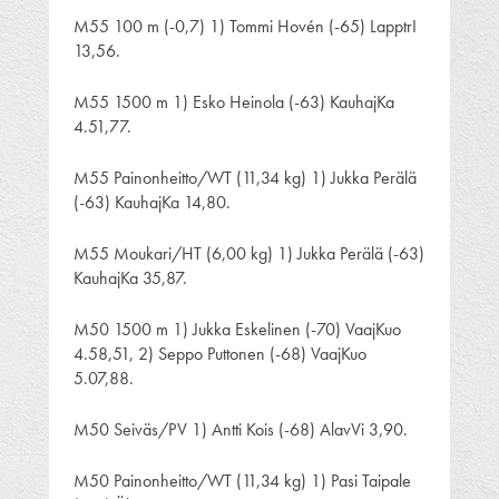
M55 100 m (-0,7) 1) Tommi Hovén (-65) LapptrI
13,56.
M55 1500 m 1) Esko Heinola (-63) KauhajKa
4.51,77.
M55 Painonheitto/WT (11,34 kg) 1) Jukka Perälä
(-63) KauhajKa 14,80.
M55 Moukari/HT (6,00 kg) 1) Jukka Perälä (-63)
KauhajKa 35,87.
M50 1500 m 1) Jukka Eskelinen (-70) VaajKuo
4.58,51, 2) Seppo Puttonen (-68) VaajKuo
5.07,88.
M50 Seiväs/PV 1) Antti Kois (-68) AlavVi 3,90.
M50 Painonheitto/WT (11,34 kg) 1) Pasi Taipale