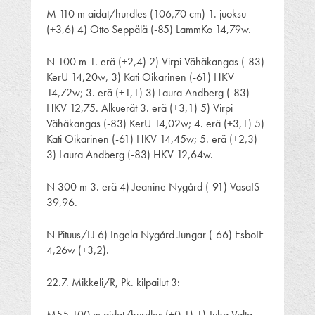
M 110 m aidat/hurdles (106,70 cm) 1. juoksu
(+3,6) 4) Otto Seppälä (-85) LammKo 14,79w.
N 100 m 1. erä (+2,4) 2) Virpi Vähäkangas (-83)
KerU 14,20w, 3) Kati Oikarinen (-61) HKV
14,72w; 3. erä (+1,1) 3) Laura Andberg (-83)
HKV 12,75. Alkuerät 3. erä (+3,1) 5) Virpi
Vähäkangas (-83) KerU 14,02w; 4. erä (+3,1) 5)
Kati Oikarinen (-61) HKV 14,45w; 5. erä (+2,3)
3) Laura Andberg (-83) HKV 12,64w.
N 300 m 3. erä 4) Jeanine Nygård (-91) VasaIS
39,96.
N Pituus/LJ 6) Ingela Nygård Jungar (-66) EsboIF
4,26w (+3,2).
22.7. Mikkeli/R, Pk. kilpailut 3:
M55 100 m aidat/hurdles (+0,1) 1) Juha Valta