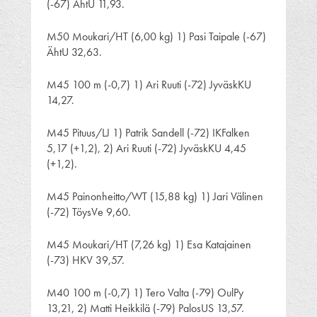
(-67) ÄhtU 11,93.
M50 Moukari/HT (6,00 kg) 1) Pasi Taipale (-67)
ÄhtU 32,63.
M45 100 m (-0,7) 1) Ari Ruuti (-72) JyväskKU
14,27.
M45 Pituus/LJ 1) Patrik Sandell (-72) IKFalken
5,17 (+1,2), 2) Ari Ruuti (-72) JyväskKU 4,45
(+1,2).
M45 Painonheitto/WT (15,88 kg) 1) Jari Välinen
(-72) TöysVe 9,60.
M45 Moukari/HT (7,26 kg) 1) Esa Katajainen
(-73) HKV 39,57.
M40 100 m (-0,7) 1) Tero Valta (-79) OulPy
13,21, 2) Matti Heikkilä (-79) PalosUS 13,57.