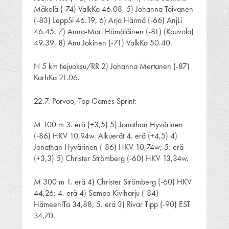
Mäkelä (-74) ValkKa 46.08, 5) Johanna Toivanen
(-83) LeppSi 46.19, 6) Arja Härmä (-66) AnjLi
46.45, 7) Anna-Mari Hämäläinen (-81) (Kouvola)
49.39, 8) Anu Jokinen (-71) ValkKa 50.40.
N 5 km tiejuoksu/RR 2) Johanna Mertanen (-87)
KarhKa 21.06.
22.7. Porvoo, Top Games Sprint:
M 100 m 3. erä (+3,5) 5) Jonathan Hyvärinen
(-86) HKV 10,94w. Alkuerät 4. erä (+4,5) 4)
Jonathan Hyvärinen (-86) HKV 10,74w; 5. erä
(+3,3) 5) Christer Strömberg (-60) HKV 13,34w.
M 300 m 1. erä 4) Christer Strömberg (-60) HKV
44,26; 4. erä 4) Sampo Kiviharju (-84)
HämeenlTa 34,88; 5. erä 3) Rivar Tipp (-90) EST
34,70.