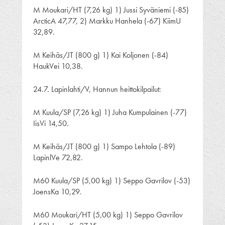
M Moukari/HT (7,26 kg) 1) Jussi Syväniemi (-85)
ArcticA 47,77, 2) Markku Hanhela (-67) KiimU
32,89.
M Keihäs/JT (800 g) 1) Kai Koljonen (-84)
HaukVei 10,38.
24.7. Lapinlahti/V, Hannun heittokilpailut:
M Kuula/SP (7,26 kg) 1) Juha Kumpulainen (-77)
IisVi 14,50.
M Keihäs/JT (800 g) 1) Sampo Lehtola (-89)
LapinlVe 72,82.
M60 Kuula/SP (5,00 kg) 1) Seppo Gavrilov (-53)
JoensKa 10,29.
M60 Moukari/HT (5,00 kg) 1) Seppo Gavrilov