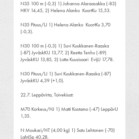
N35 100 m (-0,3) 1) Johanna Alaraasakka (-83)
HKV 14,45, 2) Helena Alanko KuortKu 15,53.
N35 Pituus/LJ 1) Helena Alanko KuortKu 3,70
(-0,3).
N30 100 m (-0,3) 1) Suvi Kuukkanen-Raaska
(-87) JyväskKU 13,77, 2) Reetta Tenhu (-89)
JyväskKU 13,85, 3) Lotta Kuusisaari EvijU 17,78.
N30 Pituus/LJ 1) Suvi Kuukkanen-Raaska (-87)
JyväskKU 4,39 (+1,0).
22.7. Leppävirta, Toivekisat:
M70 Korkeus/HJ 1) Matti Kostamo (-47) LeppävU
1,35.
N Moukari/HT (4,00 kg) 1) Satu Lehtonen (-70)
LahtiSp 40,28.