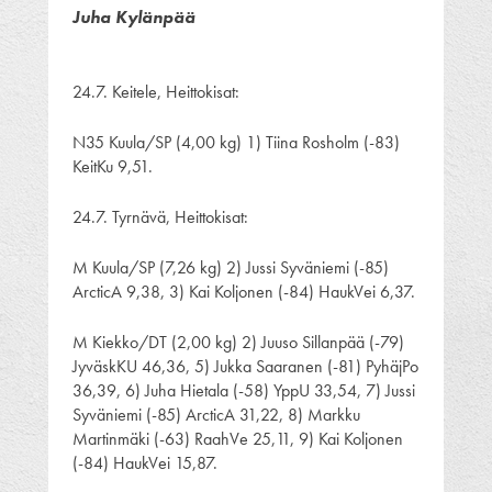
Juha Kylänpää
24.7. Keitele, Heittokisat:
N35 Kuula/SP (4,00 kg) 1) Tiina Rosholm (-83)
KeitKu 9,51.
24.7. Tyrnävä, Heittokisat:
M Kuula/SP (7,26 kg) 2) Jussi Syväniemi (-85)
ArcticA 9,38, 3) Kai Koljonen (-84) HaukVei 6,37.
M Kiekko/DT (2,00 kg) 2) Juuso Sillanpää (-79)
JyväskKU 46,36, 5) Jukka Saaranen (-81) PyhäjPo
36,39, 6) Juha Hietala (-58) YppU 33,54, 7) Jussi
Syväniemi (-85) ArcticA 31,22, 8) Markku
Martinmäki (-63) RaahVe 25,11, 9) Kai Koljonen
(-84) HaukVei 15,87.