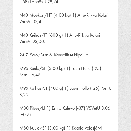
(-68) LeppävU 29,74.
N40 Moukari/HT (4,00 kg) 1) Anu-Riikka Kolari
VarpVi 32,41.
N40 Keihäs/JT (600 g) 1) Anu-Riikka Kolari
VarpVi 23,00.
24.7. Salo/Perniö, Kansalliset kilpailut:
M95 Kuula/SP (3,00 kg) 1) Lauri Helle (-25)
PernU 6,48.
M95 Keihäs/JT (400 g) 1) Lauri Helle (-25) PernU
8,23.
M80 Pituus/LJ 1) Ermo Kalevo (-37) VSVetU 3,06
(+0,7).
M80 Kuula/SP (3,00 kg) 1) Kaarlo Valasjärvi