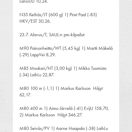
LänsiUU 10,24.
N35 Keihäs/JT (600 g) 1) Piret Paal (-83)
HKV/EST 30,26.
23.7. Alavus/T, SAUL:n pm-kilpailut:
M90 Painonheitto/WT (5,45 kg) 1) Martti Mäkelä
(-29) LappVei 8,29.
M85 Moukari/HT (3,00 kg) 1) Mikko Tuomisto
(-34) LaihLu 22,87.
M80 100 m (-1,1) 1) Markus Karlsson Häjyt
62,17.
M80 400 m 1) Aimo Järvelä (-41) EvijU 158,70,
2) Markus Karlsson Häjyt 346,27.
M80 Seiväs/PV 1) Aarne Haapala (-38) LaihLu