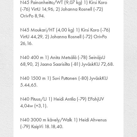
N45 Painonheitto/WT (9,07 kg) 1) Kirsi Koro
(-76) VirtU 14,96, 2) Johanna Rosnell (-72)
OrivPo 8,94.
N45 Moukari/HT (4,00 kg) 1) Kirsi Koro (-76)
VirtU 44,29, 2) Johanna Rosnell (-72) OrivPo
26,16.
N40 400 m 1) Anita Metsälä (-78) SeinäjsU
68,90, 2) Jaana Saarisilta (-81) JyväskKU 72,68.
N40 1500 m 1) Suvi Puttonen (-80) JyväskKU
5.44,65.
N40 Pituus/LJ 1) Heidi Antila (-79) EPohjUV
4,04w (+3,1).
N40 3000 m kävely/Walk 1) Heidi Ahvenus
(-79) KaipVi 18.18,40.