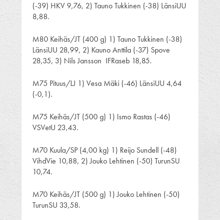
(-39) HKV 9,76, 2) Tauno Tukkinen (-38) LänsiUU
8,88.
M80 Keihäs/JT (400 g) 1) Tauno Tukkinen (-38)
LänsiUU 28,99, 2) Kauno Anttila (-37) Spove
28,35, 3) Nils Jansson IFRaseb 18,85.
M75 Pituus/LJ 1) Vesa Mäki (-46) LänsiUU 4,64
(-0,1).
M75 Keihäs/JT (500 g) 1) Ismo Rastas (-46)
VSVetU 23,43.
M70 Kuula/SP (4,00 kg) 1) Reijo Sundell (-48)
VihdVie 10,88, 2) Jouko Lehtinen (-50) TurunSU
10,74.
M70 Keihäs/JT (500 g) 1) Jouko Lehtinen (-50)
TurunSU 33,58.