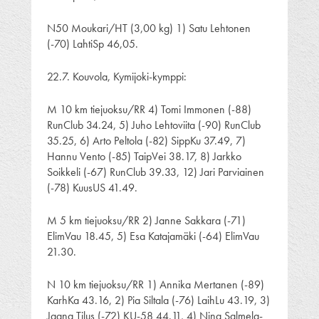
N50 Moukari/HT (3,00 kg) 1) Satu Lehtonen
(-70) LahtiSp 46,05.
22.7. Kouvola, Kymijoki-kymppi:
M 10 km tiejuoksu/RR 4) Tomi Immonen (-88)
RunClub 34.24, 5) Juho Lehtoviita (-90) RunClub
35.25, 6) Arto Peltola (-82) SippKu 37.49, 7)
Hannu Vento (-85) TaipVei 38.17, 8) Jarkko
Soikkeli (-67) RunClub 39.33, 12) Jari Parviainen
(-78) KuusUS 41.49.
M 5 km tiejuoksu/RR 2) Janne Sakkara (-71)
ElimVau 18.45, 5) Esa Katajamäki (-64) ElimVau
21.30.
N 10 km tiejuoksu/RR 1) Annika Mertanen (-89)
KarhKa 43.16, 2) Pia Siltala (-76) LaihLu 43.19, 3)
Jaana Tilus (-72) KU-58 44.11, 4) Nina Salmela-