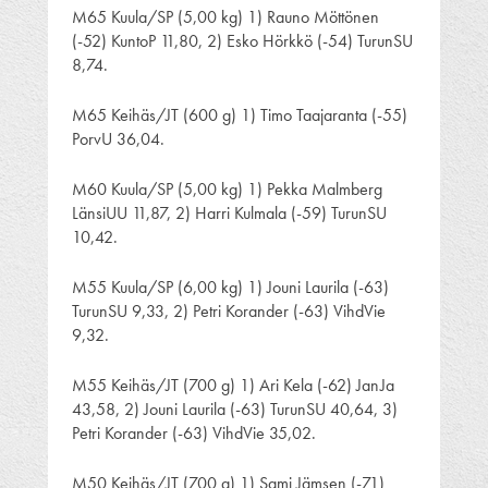
M65 Kuula/SP (5,00 kg) 1) Rauno Möttönen
(-52) KuntoP 11,80, 2) Esko Hörkkö (-54) TurunSU
8,74.
M65 Keihäs/JT (600 g) 1) Timo Taajaranta (-55)
PorvU 36,04.
M60 Kuula/SP (5,00 kg) 1) Pekka Malmberg
LänsiUU 11,87, 2) Harri Kulmala (-59) TurunSU
10,42.
M55 Kuula/SP (6,00 kg) 1) Jouni Laurila (-63)
TurunSU 9,33, 2) Petri Korander (-63) VihdVie
9,32.
M55 Keihäs/JT (700 g) 1) Ari Kela (-62) JanJa
43,58, 2) Jouni Laurila (-63) TurunSU 40,64, 3)
Petri Korander (-63) VihdVie 35,02.
M50 Keihäs/JT (700 g) 1) Sami Jämsen (-71)