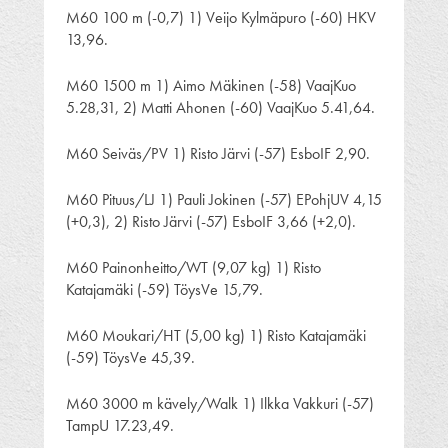
M60 100 m (-0,7) 1) Veijo Kylmäpuro (-60) HKV
13,96.
M60 1500 m 1) Aimo Mäkinen (-58) VaajKuo
5.28,31, 2) Matti Ahonen (-60) VaajKuo 5.41,64.
M60 Seiväs/PV 1) Risto Järvi (-57) EsboIF 2,90.
M60 Pituus/LJ 1) Pauli Jokinen (-57) EPohjUV 4,15
(+0,3), 2) Risto Järvi (-57) EsboIF 3,66 (+2,0).
M60 Painonheitto/WT (9,07 kg) 1) Risto
Katajamäki (-59) TöysVe 15,79.
M60 Moukari/HT (5,00 kg) 1) Risto Katajamäki
(-59) TöysVe 45,39.
M60 3000 m kävely/Walk 1) Ilkka Vakkuri (-57)
TampU 17.23,49.