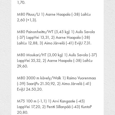
1,70.
M80 Pituus/LJ 1) Aarne Haapala (-38) LaihLu
2,60 (+1,3).
M80 Painonheitto/WT (5,45 kg) 1) Aulis Savola
(-37) LappVei 13,31, 2) Aarne Haapala (-38)
LaihLu 12,88, 3) Aimo Järvelä (-41) EvijU 7,31.
M80 Moukari/HT (3,00 kg) 1) Aulis Savola (-37)
LappVei 35,32, 2) Aarne Haapala (-38) LaihLu
29,60.
M80 3000 m kävely/Walk 1) Raimo Vuorenmaa
(-39) SaarijPu 21.50,92, 2) Aimo Järvelä (-41)
EvijU 24.50,20.
M75 100 m (-1,1) 1) Arvi Kangastie (-45)
LappVei 17,20, 2) Pentti Sillanpää (-43) KuntoP
20,80.