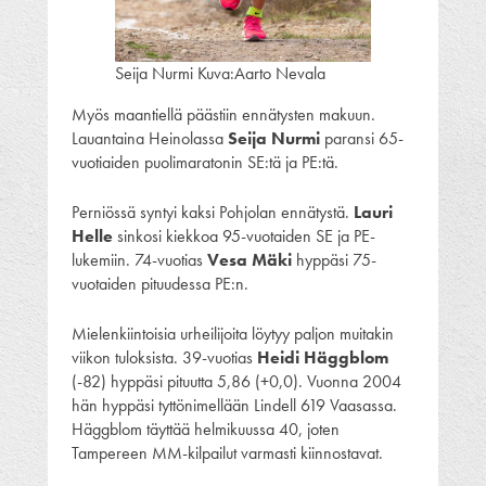
Seija Nurmi Kuva:Aarto Nevala
Myös maantiellä päästiin ennätysten makuun.
Lauantaina Heinolassa
Seija Nurmi
paransi 65-
vuotiaiden puolimaratonin SE:tä ja PE:tä.
Perniössä syntyi kaksi Pohjolan ennätystä.
Lauri
Helle
sinkosi kiekkoa 95-vuotaiden SE ja PE-
lukemiin. 74-vuotias
Vesa Mäki
hyppäsi 75-
vuotaiden pituudessa PE:n.
Mielenkiintoisia urheilijoita löytyy paljon muitakin
viikon tuloksista. 39-vuotias
Heidi Häggblom
(-82) hyppäsi pituutta 5,86 (+0,0). Vuonna 2004
hän hyppäsi tyttönimellään Lindell 619 Vaasassa.
Häggblom täyttää helmikuussa 40, joten
Tampereen MM-kilpailut varmasti kiinnostavat.