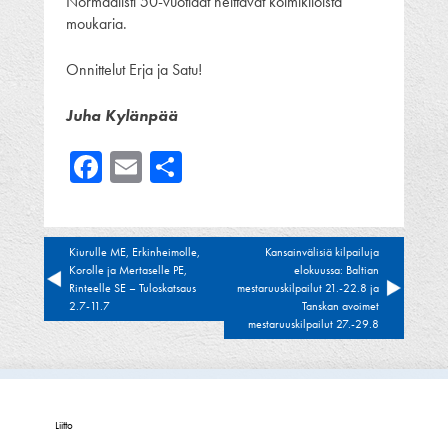
Normaalisti 50-vuotiaat heittävät kolmikiloista
moukaria.
Onnittelut Erja ja Satu!
Juha Kylänpää
Facebook
Email
Share
Artikkelien
Kiurulle ME, Erkinheimolle,
Kansainvälisiä kilpailuja
Korolle ja Mertaselle PE,
elokuussa: Baltian
selaus
Rinteelle SE – Tuloskatsaus
mestaruuskilpailut 21.-22.8 ja
2.7-11.7
Tanskan avoimet
mestaruuskilpailut 27.-29.8
Liitto