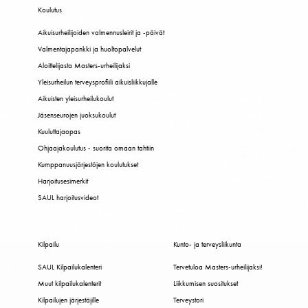
Koulutus
Aikuisurheilijoiden valmennusleirit ja -päivät
Valmentajapankki ja huoltopalvelut
Aloittelijasta Masters-urheilijaksi
Yleisurheilun terveysprofiili aikuisliikkujalle
Aikuisten yleisurheilukoulut
Jäsenseurojen juoksukoulut
Kuuluttajaopas
Ohjaajakoulutus - suorita omaan tahtiin
Kumppanuusjärjestöjen koulutukset
Harjoitusesimerkit
SAUL harjoitusvideot
Kilpailu
Kunto- ja terveysliikunta
SAUL Kilpailukalenteri
Tervetuloa Masters-urheilijaksi!
Muut kilpailukalenterit
Liikkumisen suositukset
Kilpailujen järjestäjille
Terveystori