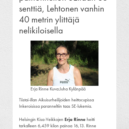
senttiä, Lehtonen vanhin
40 metrin ylittäjä
nelikiloisella
Erja Rinne Kuva:Juha Kylänpää
Tiistai-illan Aikuisurheilijoiden heittocupissa
Inkeroisissa paranneltiin taas SE-lukemia.
Helsingin Kisa-Veikkojen
Erja Rinne
heitti
tarkalleen 6,459 kilon painoa 16,13. Rinne