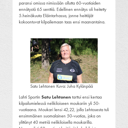
paransi omissa nimissään ollutta 60-vuotiaiden
ennätystä 65 senttiä. Edellinen ennätys oli heitetty
5.heinäkuuta Eläintarhassa, jonne heittäjät
kokoontuvat kilpailemaan taas ensi maanantaina.
Satu Lehtonen Kuva: Juha Kylänpää
Lahti Sportin
Satu Lehtonen
tarttui ensi kertaa
kilpailumielessä nelikiloiseen moukariin yli 50-
vuotiaana. Moukari lensi 42,22, jolla Lehtosesta tuli
ensimmäinen suomalainen 50-vuotias, joka on
ylittänyt 40 metriä nelikiloisella moukarilla.