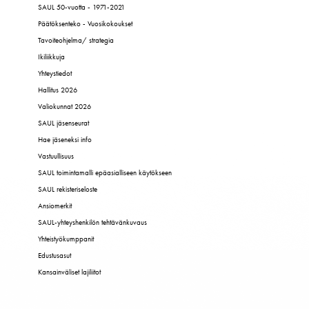
SAUL 50-vuotta - 1971-2021
Päätöksenteko - Vuosikokoukset
Tavoiteohjelma/ strategia
Ikiliikkuja
Yhteystiedot
Hallitus 2026
Valiokunnat 2026
SAUL jäsenseurat
Hae jäseneksi info
Vastuullisuus
SAUL toimintamalli epäasialliseen käytökseen
SAUL rekisteriseloste
Ansiomerkit
SAUL-yhteyshenkilön tehtävänkuvaus
Yhteistyökumppanit
Edustusasut
Kansainväliset lajiliitot