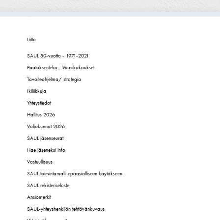
Liitto
SAUL 50-vuotta - 1971-2021
Päätöksenteko - Vuosikokoukset
Tavoiteohjelma/ strategia
Ikiliikkuja
Yhteystiedot
Hallitus 2026
Valiokunnat 2026
SAUL jäsenseurat
Hae jäseneksi info
Vastuullisuus
SAUL toimintamalli epäasialliseen käytökseen
SAUL rekisteriseloste
Ansiomerkit
SAUL-yhteyshenkilön tehtävänkuvaus