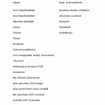
Kilpailu
Kunto- ja terveysliikunta
SAUL Kilpailukalenteri
Tervetuloa Masters-urheilijaksi!
Muut kilpailukalenterit
Liikkumisen suositukset
Kilpailujen järjestäjille
Terveystori
Lisenssi
Ikäinstituutti
Tulokset
Sydänterveys
Tilastot
Ennätykset
Säännöt ja pistelaskuri
SAUL-Maljapisteet, Maljat, Vuosivalinnat
Ylituomarit
Antidoping ja erivapaus (TUE)
Muistamme
EM-Offroad 2026 Rasnov
MM-yleisurheilu 2026 Daegu
MM-MARATHON 2026 ZAGREB
EM-yleisurheilu 2027 Jyväskylä
Kohti EM 2027 Jyväskylää