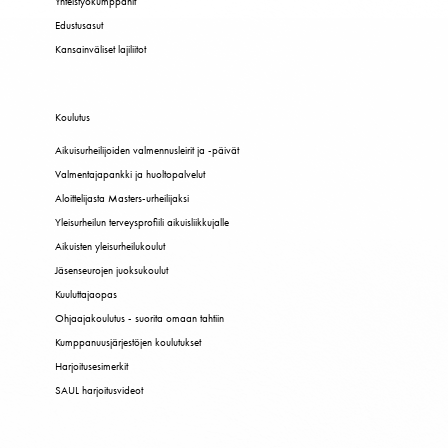
Yhteistyökumppanit
Edustusasut
Kansainväliset lajiliitot
Koulutus
Aikuisurheilijoiden valmennusleirit ja -päivät
Valmentajapankki ja huoltopalvelut
Aloittelijasta Masters-urheilijaksi
Yleisurheilun terveysprofiili aikuisliikkujalle
Aikuisten yleisurheilukoulut
Jäsenseurojen juoksukoulut
Kuuluttajaopas
Ohjaajakoulutus - suorita omaan tahtiin
Kumppanuusjärjestöjen koulutukset
Harjoitusesimerkit
SAUL harjoitusvideot