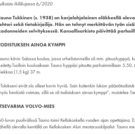
ulkaistu Ikiliikujassa 6/2020
Tauno Tukkinen (s. 1938) on karjalohjalainen eläkkeellä oleva
lehtori sekä tietokirjailija. Hän on tehnyt merkittävän työn sis
kadonneiden selvityksessä. Kansallisarkisto päivittää parhail
TODISTUKSEN AINOA KYMPPI
Tauno kävin Salossa koulua, jossa urheilutunneilla oli mm. pituushyppyä, k
eitetty.Tuolloin kouluaikaan Tauno hyppäsi pituutta parhaimmillaan 5,50, t
kiekkoa (1,5 kg) 37 m.
Tulokseni eivät siis olleet kovin hyviä. Sain kuitenkin lukion päästötodist
myös henkistä voimaa, sillä se oli todistuksen ainoa kymppi”, muistelee Ta
ITSEVARMA VOLVO-MIES
60-luvun puolivälissä Tauno toimi Kellokoskella vuoden ajan opettajana.
ähellä olevalla kentällä on Kellokosken Alun mestaruuskilpailut. Tauno meni