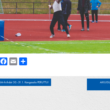
Facebook
Email
Share
tikkelien
SM-hiihdot 30.-31.1. Kangasala PERUTTU!
AIKUISU
laus