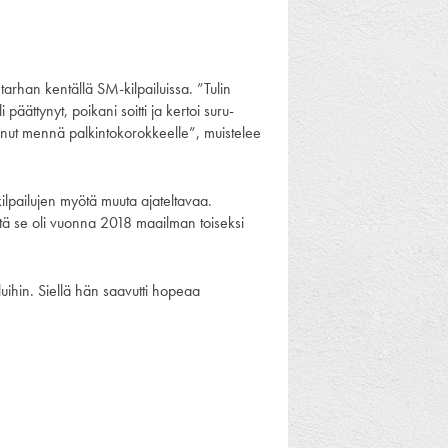
ntarhan kentällä SM-kilpailuissa. ”Tulin
päättynyt, poikani soitti ja kertoi suru-
ksanut mennä palkintokorokkeelle”, muistelee
 kilpailujen myötä muuta ajateltavaa.
että se oli vuonna 2018 maailman toiseksi
hin. Siellä hän saavutti hopeaa