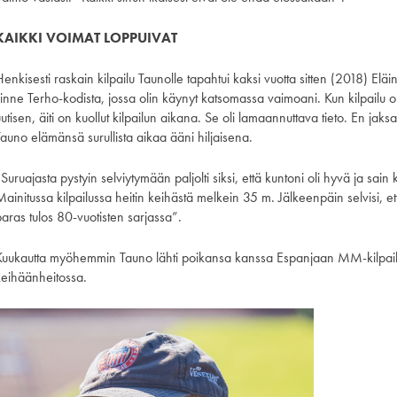
KAIKKI VOIMAT LOPPUIVAT
enkisesti raskain kilpailu Taunolle tapahtui kaksi vuotta sitten (2018) Eläi
inne Terho-kodista, jossa olin käynyt katsomassa vaimoani. Kun kilpailu oli 
utisen, äiti on kuollut kilpailun aikana. Se oli lamaannuttava tieto. En ja
Tauno elämänsä surullista aikaa ääni hiljaisena.
Suruajasta pystyin selviytymään paljolti siksi, että kuntoni oli hyvä ja sain
Mainitussa kilpailussa heitin keihästä melkein 35 m. Jälkeenpäin selvisi, 
paras tulos 80-vuotisten sarjassa”.
Kuukautta myöhemmin Tauno lähti poikansa kanssa Espanjaan MM-kilpailui
keihäänheitossa.