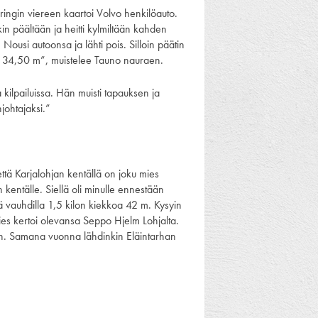
n ringin viereen kaartoi Volvo henkilöauto.
kin päältään ja heitti kylmiltään kahden
Nousi autoonsa ja lähti pois. Silloin päätin
kin 34,50 m”, muistelee Tauno nauraen.
kilpailuissa. Hän muisti tapauksen ja
njohtajaksi.”
että Karjalohjan kentällä on joku mies
kentälle. Siellä oli minulle ennestään
ä vauhdilla 1,5 kilon kiekkoa 42 m. Kysyin
ies kertoi olevansa Seppo Hjelm Lohjalta.
hin. Samana vuonna lähdinkin Eläintarhan