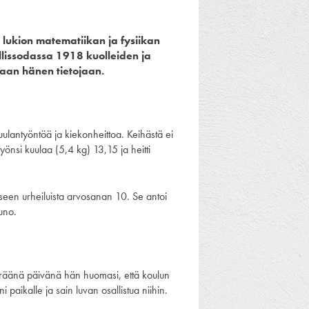
 lukion matematiikan ja fysiikan
ällissodassa 1918 kuolleiden ja
laan hänen tietojaan.
uulantyöntöä ja kiekonheittoa. Keihästä ei
yönsi kuulaa (5,4 kg) 13,15 ja heitti
ukseen urheiluista arvosanan 10. Se antoi
uno.
 Eräänä päivänä hän huomasi, että koulun
 paikalle ja sain luvan osallistua niihin.