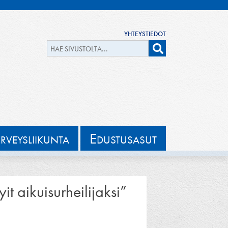
YHTEYSTIEDOT
E
ERVEYSLIIKUNTA
DUSTUSASUT
t aikuisurheilijaksi”