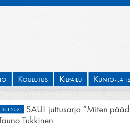
K
K
K
TTO
OULUTUS
ILPAILU
UNTO- JA T
SAUL juttusarja ”Miten päädyi
18.1.2021
Tauno Tukkinen