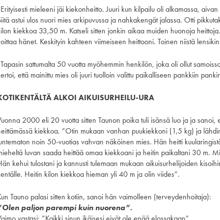
Erityisesti mieleeni jäi kiekonheitto. Juuri kun kilpailu oli alkamassa, aiva
iitä astui ulos nuori mies arkipuvussa ja nahkakengät jalassa. Otti pikkuta
ilon kiekkoa 33,50 m. Katseli sitten jonkin aikaa muiden huonoja heittoja. 
voittaa hänet. Keskityin kahteen viimeiseen heittooni. Toinen niistä lensi
”Tapasin sattumalta 50 vuotta myöhemmin henkilön, joka oli ollut samoissa 
ertoi, että mainittu mies oli juuri tuolloin valittu paikalliseen pankkiin panki
KOTIKENTÄLTÄ ALKOI AIKUISURHEILU-URA
uonna 2000 eli 20 vuotta sitten Taunon poika tuli isänsä luo ja ja sanoi, 
heittämässä kiekkoa. ”Otin mukaan vanhan puukiekkoni (1,5 kg) ja lähdin 
tuntematon noin 50-vuotias vahvan näköinen mies. Hän heitti kuularingist
mieheltä luvan saada heittää omaa kiekkoani ja heitin paikaltani 30 m. M
Hän kehui tulostani ja kannusti tulemaan mukaan aikuisurhelijoiden kisoi
entälle. Heitin kilon kiekkoa hieman yli 40 m ja olin viides”.
Kun Tauno palasi sitten kotiin, sanoi hän vaimolleen (terveydenhoitaja):
”Olen paljon parempi kuin nuorena”.
Vaimo vastasi: ”Kaikki sinun ikäisesi eivät ole enää elossakaan”.