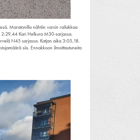
sä. Maratonilla nähtiin varsin railakkaa
ssa 2:29,44 Kari Helkura M30-sarjassa.
 Järvelä N45 sarjassa. Katjan aika 3:05,18.
listujamäärä siis. Ennakkoon ilmoittautuneita