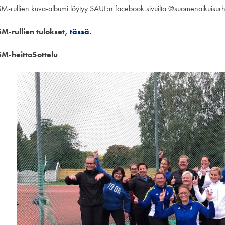
SM-rullien kuva-albumi löytyy SAUL:n facebook sivuilta @suomenaikuisurheil
SM-rullien tulokset,
tässä.
SM-heitto5ottelu