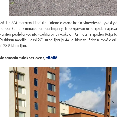
SAUL:n SM-maraton kilpailtiin Finlandia Marathonin yhteydessä Jyväskyläs
menoa, kun ensimmäisenä maalilinjan ylitti Polvijärven urheilijoiden aja
Naisten puolella kovinta vauhtia piti Jyväskylän Kenttäurheilijoiden Katja
aikkiaan maaliin juoksi 201 urheilijaa ja 44 joukkuetta. Erittäin hyvä osal
li 239 kilpailijaa.
Maratonin tulokset ovat,
täällä
.