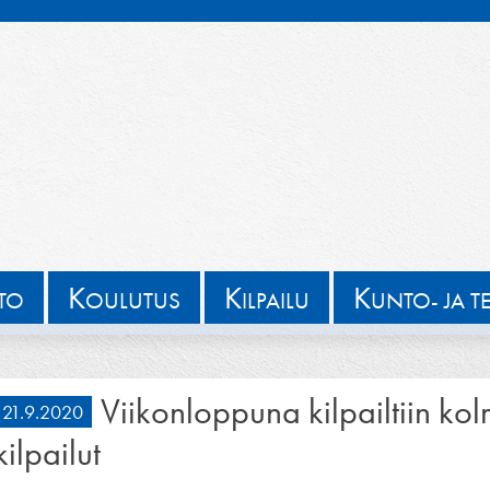
K
K
K
TTO
OULUTUS
ILPAILU
UNTO- JA T
Viikonloppuna kilpailtiin k
21.9.2020
kilpailut