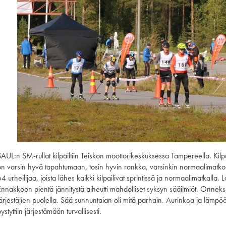
SAUL:n SM-rullat kilpailtiin Teiskon moottorikeskuksessa Tampereella. Kilpa
on varsin hyvä tapahtumaan, tosin hyvin rankka, varsinkin normaalimatkoill
4 urheilijaa, joista lähes kaikki kilpailivat sprintissä ja normaalimatkalla. Laj
nnakkoon pientä jännitystä aiheutti mahdolliset syksyn sääilmiöt. Onneksi o
järjestäjien puolella. Sää sunnuntaian oli mitä parhain. Aurinkoa ja lämpöä
ystyttiin järjestämään turvallisesti.