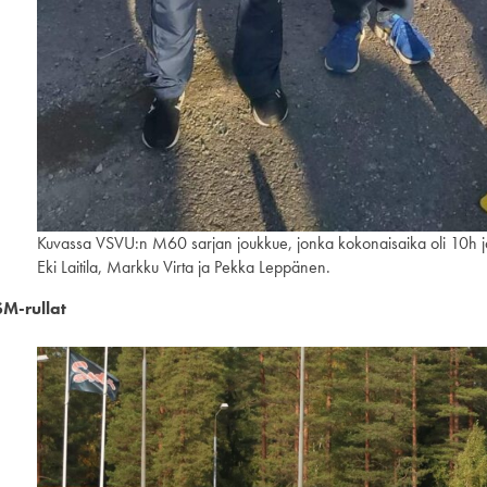
Kuvassa VSVU:n M60 sarjan joukkue, jonka kokonaisaika oli 10h 
Eki Laitila, Markku Virta ja Pekka Leppänen.
SM-rullat