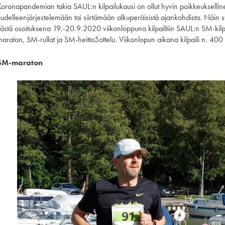
Koronapandemian takia SAUL:n kilpailukausi on ollut hyvin poikkeuksellinen
uudelleenjärjestelemään tai siirtämään alkuperäisistä ajankohdista. Näin s
Tästä osoituksena 19.-20.9.2020 viikonloppuna kilpailtiin SAUL:n SM-kilp
araton, SM-rullat ja SM-heitto5ottelu. Viikonlopun aikana kilpaili n. 400 a
SM-maraton