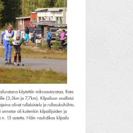
iluratana käytettiin mikroautorataa. Rata
e (3,3km ja 7,7km). Kilpailuun osallistui
eina olivat rullaluistelu ja rullasuksihiihto.
nnetar oli kuitenkin kilpailijoiden ja
 n. 15 astetta. Näin vauhdikas kilpailu