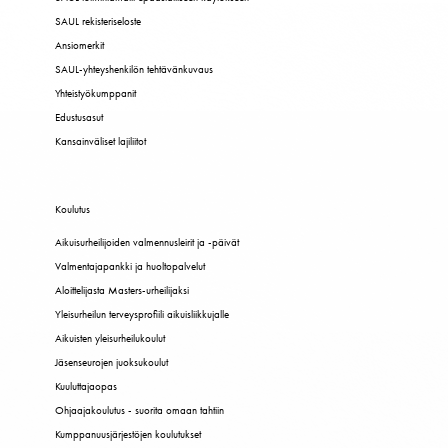
SAUL rekisteriseloste
Ansiomerkit
SAUL-yhteyshenkilön tehtävänkuvaus
Yhteistyökumppanit
Edustusasut
Kansainväliset lajiliitot
Koulutus
Aikuisurheilijoiden valmennusleirit ja -päivät
Valmentajapankki ja huoltopalvelut
Aloittelijasta Masters-urheilijaksi
Yleisurheilun terveysprofiili aikuisliikkujalle
Aikuisten yleisurheilukoulut
Jäsenseurojen juoksukoulut
Kuuluttajaopas
Ohjaajakoulutus - suorita omaan tahtiin
Kumppanuusjärjestöjen koulutukset