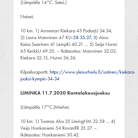
(Lämpötila 14°C. Satoi.)
Naiset,
10 km: 1) Annemari Kiekara 43 PudasjU 34.34,
2) Laura Manninen 47 KU
-58 35.37, 3
) Aino-
Kaisa Saarinen 41 LempKi 40.21 … 5) Seija Nurmi
65 KerkkU 49.35. – Ikätasoitus: Manninen 32.02,
Kiekara 32.15, Nurmi 36.36.
Kilpailuraportti:
https://www.yleisurheilu.fi/uutinen/kiekara-
juoksi-kympin-34-34
LIMINKA 11.7.2020 Rantalakeusjuoksu
(Lämpötila 17
°C.)
Miehet,
10 km: 1) Tuomas Aho 35 LimingNM 32.58 … 4)
Veijo Honkaniemi 54 RovanRR 35.27. –
Ikätasoitus: Honkaniemi 30.42.