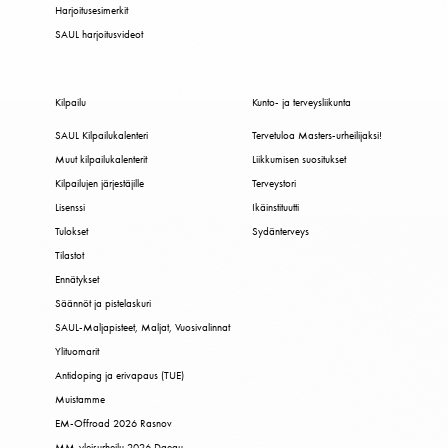
Harjoitusesimerkit
SAUL harjoitusvideot
Kilpailu
Kunto- ja terveysliikunta
SAUL Kilpailukalenteri
Tervetuloa Masters-urheilijaksi!
Muut kilpailukalenterit
Liikkumisen suositukset
Kilpailujen järjestäjille
Terveystori
Lisenssi
Ikäinstituutti
Tulokset
Sydänterveys
Tilastot
Ennätykset
Säännöt ja pistelaskuri
SAUL-Maljapisteet, Maljat, Vuosivalinnat
Ylituomarit
Antidoping ja erivapaus (TUE)
Muistamme
EM-Offroad 2026 Rasnov
MM-yleisurheilu 2026 Daegu