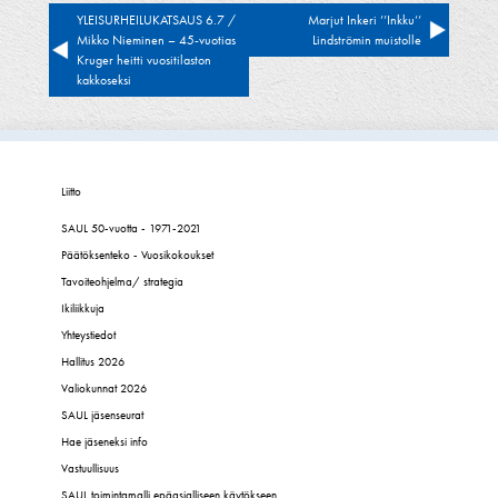
Artikkelien
YLEISURHEILUKATSAUS 6.7 /
Marjut Inkeri ’’Inkku’’
Mikko Nieminen – 45-vuotias
Lindströmin muistolle
selaus
Kruger heitti vuositilaston
kakkoseksi
Liitto
SAUL 50-vuotta - 1971-2021
Päätöksenteko - Vuosikokoukset
Tavoiteohjelma/ strategia
Ikiliikkuja
Yhteystiedot
Hallitus 2026
Valiokunnat 2026
SAUL jäsenseurat
Hae jäseneksi info
Vastuullisuus
SAUL toimintamalli epäasialliseen käytökseen