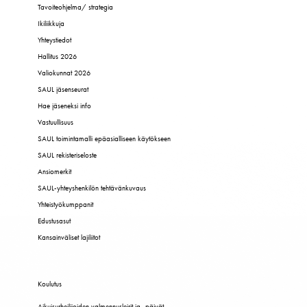
Tavoiteohjelma/ strategia
Ikiliikkuja
Yhteystiedot
Hallitus 2026
Valiokunnat 2026
SAUL jäsenseurat
Hae jäseneksi info
Vastuullisuus
SAUL toimintamalli epäasialliseen käytökseen
SAUL rekisteriseloste
Ansiomerkit
SAUL-yhteyshenkilön tehtävänkuvaus
Yhteistyökumppanit
Edustusasut
Kansainväliset lajiliitot
Koulutus
Aikuisurheilijoiden valmennusleirit ja -päivät