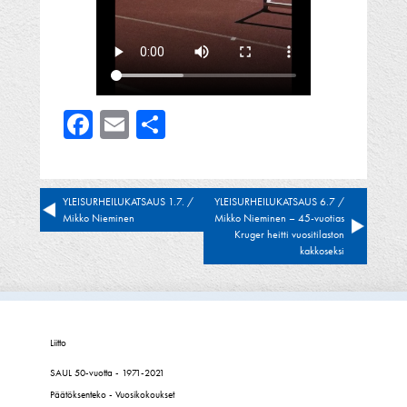
Facebook
Email
Share
Artikkelien
YLEISURHEILUKATSAUS 1.7. /
YLEISURHEILUKATSAUS 6.7 /
Mikko Nieminen
Mikko Nieminen – 45-vuotias
selaus
Kruger heitti vuositilaston
kakkoseksi
Liitto
SAUL 50-vuotta - 1971-2021
Päätöksenteko - Vuosikokoukset