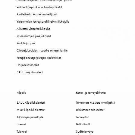
Valmentajapankki ja huoltopalvelut
Aloittelijasta Masters-urheilijaksi
Yleisurheilun terveysprofiili aikuisliikkujalle
Aikuisten yleisurheilukoulut
Jäsenseurojen juoksukoulut
Kuuluttajaopas
Ohjaajakoulutus - suorita omaan tahtiin
Kumppanuusjärjestöjen koulutukset
Harjoitusesimerkit
SAUL harjoitusvideot
Kilpailu
Kunto- ja terveysliikunta
SAUL Kilpailukalenteri
Tervetuloa Masters-urheilijaksi!
Muut kilpailukalenterit
Liikkumisen suositukset
Kilpailujen järjestäjille
Terveystori
Lisenssi
Ikäinstituutti
Tulokset
Sydänterveys