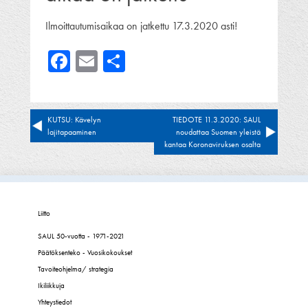
Ilmoittautumisaikaa on jatkettu 17.3.2020 asti!
Facebook
Email
Share
Artikkelien
KUTSU: Kävelyn
TIEDOTE 11.3.2020: SAUL
lajitapaaminen
noudattaa Suomen yleistä
selaus
kantaa Koronaviruksen osalta
Liitto
SAUL 50-vuotta - 1971-2021
Päätöksenteko - Vuosikokoukset
Tavoiteohjelma/ strategia
Ikiliikkuja
Yhteystiedot