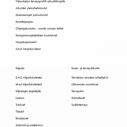
Yleisurheilun terveysprofiili aikuisliikkujalle
Aikuisten yleisurheilukoulut
Jäsenseurojen juoksukoulut
Kuuluttajaopas
Ohjaajakoulutus - suorita omaan tahtiin
Kumppanuusjärjestöjen koulutukset
Harjoitusesimerkit
SAUL harjoitusvideot
Kilpailu
Kunto- ja terveysliikunta
SAUL Kilpailukalenteri
Tervetuloa Masters-urheilijaksi!
Muut kilpailukalenterit
Liikkumisen suositukset
Kilpailujen järjestäjille
Terveystori
Lisenssi
Ikäinstituutti
Tulokset
Sydänterveys
Tilastot
Ennätykset
Säännöt ja pistelaskuri