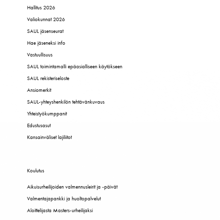
Hallitus 2026
Valiokunnat 2026
SAUL jäsenseurat
Hae jäseneksi info
Vastuullisuus
SAUL toimintamalli epäasialliseen käytökseen
SAUL rekisteriseloste
Ansiomerkit
SAUL-yhteyshenkilön tehtävänkuvaus
Yhteistyökumppanit
Edustusasut
Kansainväliset lajiliitot
Koulutus
Aikuisurheilijoiden valmennusleirit ja -päivät
Valmentajapankki ja huoltopalvelut
Aloittelijasta Masters-urheilijaksi