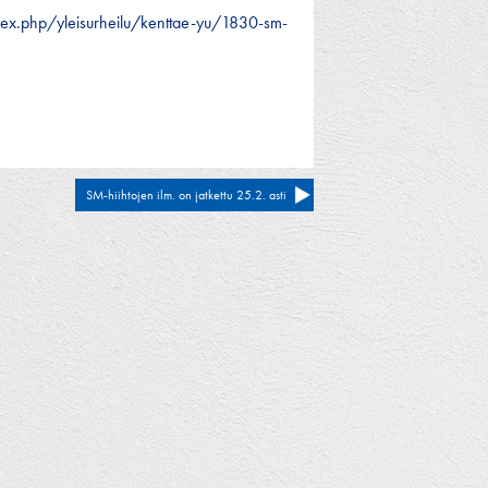
dex.php/yleisurheilu/kenttae-yu/1830-sm-
SM-hiihtojen ilm. on jatkettu 25.2. asti