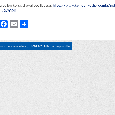
ilpailun kotisivut ovat osoitteessa:
https://www.kuntopirkat.fi/joomla/in
hallit-2020
Facebook
Email
Share
tikkelien
Livestream: Suora lähetys SAUL SM Halleissa Tampereella
laus