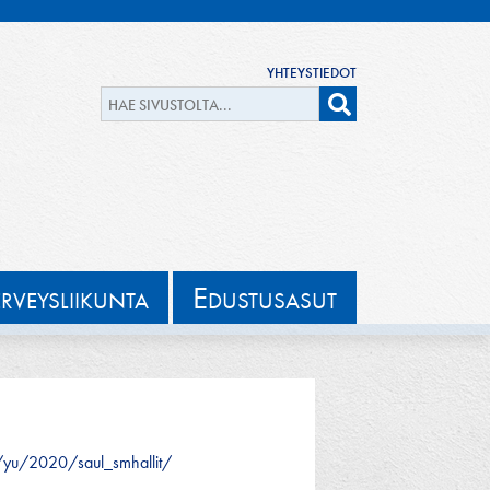
YHTEYSTIEDOT
E
ERVEYSLIIKUNTA
DUSTUSASUT
m/yu/2020/saul_smhallit/