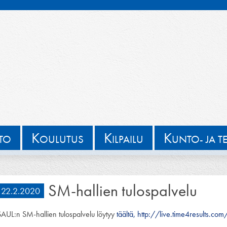
K
K
K
TTO
OULUTUS
ILPAILU
UNTO- JA T
SM-hallien tulospalvelu
22.2.2020
SAUL:n SM-hallien tulospalvelu löytyy
täältä,
http://live.time4results.co